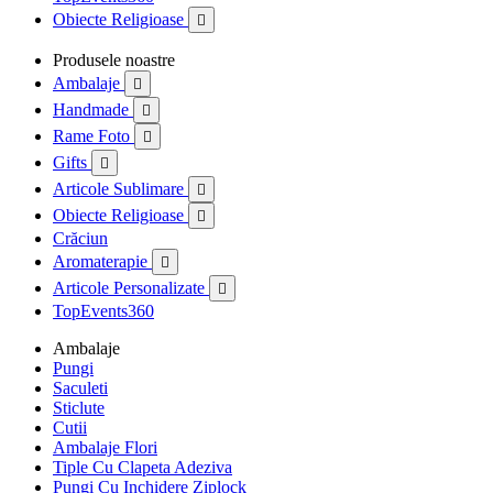
Obiecte Religioase

Produsele noastre
Ambalaje

Handmade

Rame Foto

Gifts

Articole Sublimare

Obiecte Religioase

Crăciun
Aromaterapie

Articole Personalizate

TopEvents360
Ambalaje
Pungi
Saculeti
Sticlute
Cutii
Ambalaje Flori
Tiple Cu Clapeta Adeziva
Pungi Cu Inchidere Ziplock