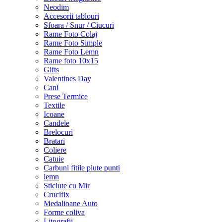
Neodim
Accesorii tablouri
Sfoara / Snur / Ciucuri
Rame Foto Colaj
Rame Foto Simple
Rame Foto Lemn
Rame foto 10x15
Gifts
Valentines Day
Cani
Prese Termice
Textile
Icoane
Candele
Brelocuri
Bratari
Coliere
Catuie
Carbuni fitile plute punti
lemn
Sticlute cu Mir
Crucifix
Medalioane Auto
Forme coliva
Litografii