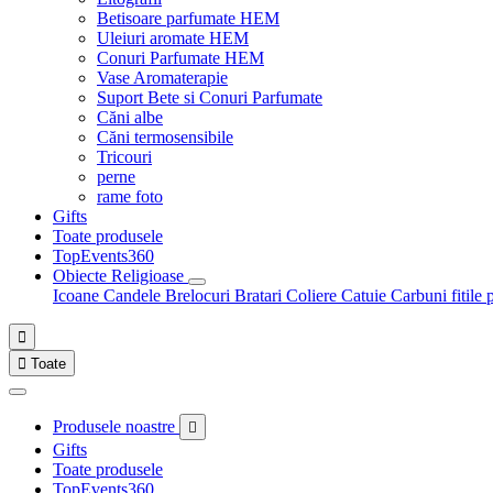
Betisoare parfumate HEM
Uleiuri aromate HEM
Conuri Parfumate HEM
Vase Aromaterapie
Suport Bete si Conuri Parfumate
Căni albe
Căni termosensibile
Tricouri
perne
rame foto
Gifts
Toate produsele
TopEvents360
Obiecte Religioase
Icoane
Candele
Brelocuri
Bratari
Coliere
Catuie
Carbuni fitile 


Toate
Produsele noastre

Gifts
Toate produsele
TopEvents360