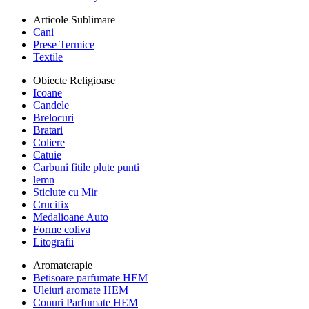
Articole Sublimare
Cani
Prese Termice
Textile
Obiecte Religioase
Icoane
Candele
Brelocuri
Bratari
Coliere
Catuie
Carbuni fitile plute punti
lemn
Sticlute cu Mir
Crucifix
Medalioane Auto
Forme coliva
Litografii
Aromaterapie
Betisoare parfumate HEM
Uleiuri aromate HEM
Conuri Parfumate HEM