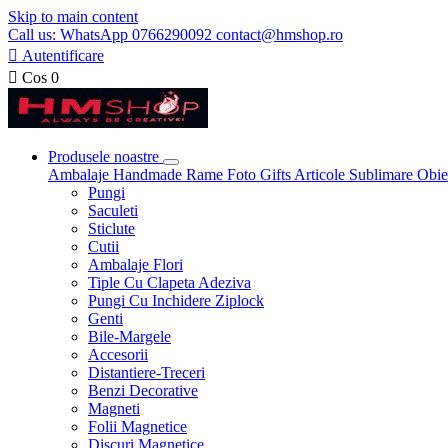
Skip to main content
Call us: WhatsApp 0766290092 contact@hmshop.ro

Autentificare

Cos
0
Produsele noastre
Ambalaje
Handmade
Rame Foto
Gifts
Articole Sublimare
Obie
Pungi
Saculeti
Sticlute
Cutii
Ambalaje Flori
Tiple Cu Clapeta Adeziva
Pungi Cu Inchidere Ziplock
Genti
Bile-Margele
Accesorii
Distantiere-Treceri
Benzi Decorative
Magneti
Folii Magnetice
Discuri Magnetice