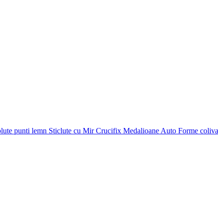
plute punti
lemn
Sticlute cu Mir
Crucifix
Medalioane Auto
Forme coliv