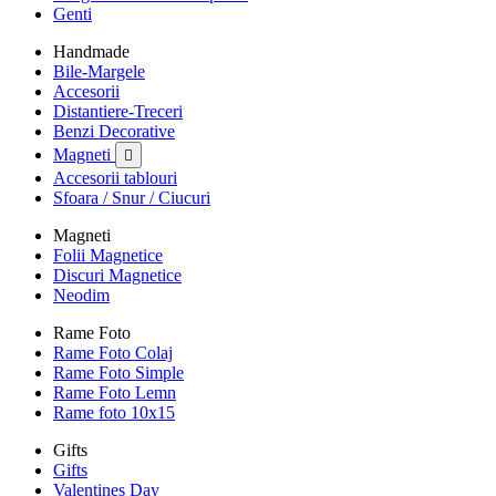
Genti
Handmade
Bile-Margele
Accesorii
Distantiere-Treceri
Benzi Decorative
Magneti

Accesorii tablouri
Sfoara / Snur / Ciucuri
Magneti
Folii Magnetice
Discuri Magnetice
Neodim
Rame Foto
Rame Foto Colaj
Rame Foto Simple
Rame Foto Lemn
Rame foto 10x15
Gifts
Gifts
Valentines Day