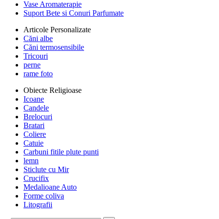
Vase Aromaterapie
Suport Bete si Conuri Parfumate
Articole Personalizate
Căni albe
Căni termosensibile
Tricouri
perne
rame foto
Obiecte Religioase
Icoane
Candele
Brelocuri
Bratari
Coliere
Catuie
Carbuni fitile plute punti
lemn
Sticlute cu Mir
Crucifix
Medalioane Auto
Forme coliva
Litografii