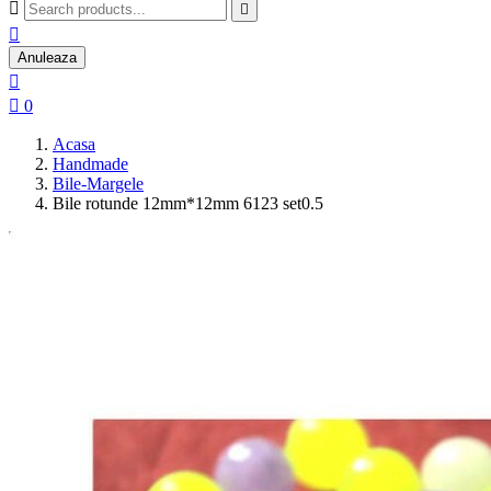



Anuleaza


0
Acasa
Handmade
Bile-Margele
Bile rotunde 12mm*12mm 6123 set0.5