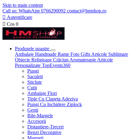
Skip to main content
Call us: WhatsApp 0766290092 contact@hmshop.ro

Autentificare

Cos
0
Produsele noastre
Ambalaje
Handmade
Rame Foto
Gifts
Articole Sublimare
Obiecte Religioase
Crăciun
Aromaterapie
Articole
Personalizate
TopEvents360
Pungi
Saculeti
Sticlute
Cutii
Ambalaje Flori
Tiple Cu Clapeta Adeziva
Pungi Cu Inchidere Ziplock
Genti
Bile-Margele
Accesorii
Distantiere-Treceri
Benzi Decorative
Magneti