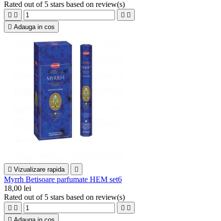
Rated
out of 5 stars based on
review(s)





Adauga in cos

Vizualizare rapida

Myrrh Betisoare parfumate HEM set6
18,00 lei
Rated
out of 5 stars based on
review(s)





Adauga in cos