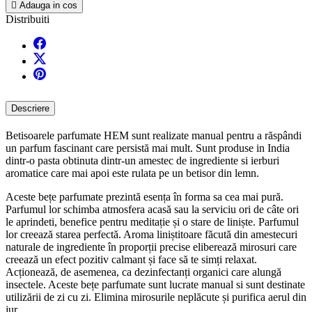

Adauga in cos
Distribuiti
Descriere
Betisoarele parfumate HEM sunt realizate manual pentru a răspândi
un parfum fascinant care persistă mai mult. Sunt produse in India
dintr-o pasta obtinuta dintr-un amestec de ingrediente si ierburi
aromatice care mai apoi este rulata pe un betisor din lemn.
Aceste bețe parfumate prezintă esența în forma sa cea mai pură.
Parfumul lor schimba atmosfera acasă sau la serviciu ori de câte ori
le aprindeti, benefice pentru meditație și o stare de liniște. Parfumul
lor creează starea perfectă. Aroma liniștitoare făcută din amestecuri
naturale de ingrediente în proporții precise eliberează mirosuri care
creează un efect pozitiv calmant și face să te simți relaxat.
Acționează, de asemenea, ca dezinfectanți organici care alungă
insectele. Aceste bețe parfumate sunt lucrate manual si sunt destinate
utilizării de zi cu zi. Elimina mirosurile neplăcute și purifica aerul din
jur.