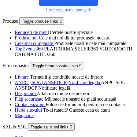
Urmărește starea retragerii
Produse
Toggle produse links

Reduceri de pret
Ofertele nostre speciale
Produse noi
Cele mai noi dintre produsele noastre
Cele mai cumparate
Produsele noastre cele mai cumparate
TopEvents360
PLATFORMA SELFIE360 VIDEOBOOTH
CABINA FOTO360
Firma noastra
Toggle firma noastra links

Livrare
Termenii și condițiile noaste de livrare
ANPC | SOL | ANSPDCP |Notificare legală
ANPC SOL
ANSPDCP Notificare legală
Despre noi
Aflați mai multe despre noi
Plăți securizate
Mijloacele noastre de plată securizată
Contacteaza-ne
Foloseste formularul pentru a ne contacta
Harta site-ului
Te-ai ratacit? Gaseste ceea ce cauti
Magazine
SAL & SOL
Toggle sal & sol links
