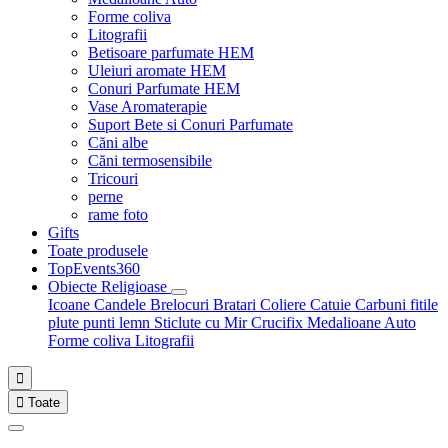
Forme coliva
Litografii
Betisoare parfumate HEM
Uleiuri aromate HEM
Conuri Parfumate HEM
Vase Aromaterapie
Suport Bete si Conuri Parfumate
Căni albe
Căni termosensibile
Tricouri
perne
rame foto
Gifts
Toate produsele
TopEvents360
Obiecte Religioase
Icoane
Candele
Brelocuri
Bratari
Coliere
Catuie
Carbuni fitile
plute punti
lemn
Sticlute cu Mir
Crucifix
Medalioane Auto
Forme coliva
Litografii


Toate