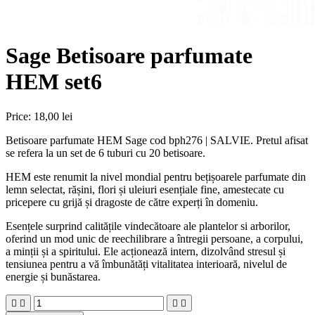
Sage Betisoare parfumate
HEM set6
Price:
18,00 lei
Betisoare parfumate HEM Sage cod bph276 | SALVIE. Pretul afisat
se refera la un set de 6 tuburi cu 20 betisoare.
HEM este renumit la nivel mondial pentru bețișoarele parfumate din
lemn selectat, rășini, flori și uleiuri esențiale fine, amestecate cu
pricepere cu grijă și dragoste de către experți în domeniu.
Esențele surprind calitățile vindecătoare ale plantelor si arborilor,
oferind un mod unic de reechilibrare a întregii persoane, a corpului,
a minții și a spiritului. Ele acționează intern, dizolvând stresul și
tensiunea pentru a vă îmbunătăți vitalitatea interioară, nivelul de
energie și bunăstarea.



