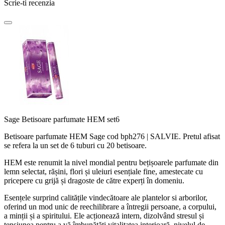
Scrie-ti recenzia
Sage Betisoare parfumate HEM set6
Betisoare parfumate HEM Sage cod bph276 | SALVIE. Pretul afisat
se refera la un set de 6 tuburi cu 20 betisoare.
HEM este renumit la nivel mondial pentru bețișoarele parfumate din
lemn selectat, rășini, flori și uleiuri esențiale fine, amestecate cu
pricepere cu grijă și dragoste de către experți în domeniu.
Esențele surprind calitățile vindecătoare ale plantelor si arborilor,
oferind un mod unic de reechilibrare a întregii persoane, a corpului,
a minții și a spiritului. Ele acționează intern, dizolvând stresul și
tensiunea pentru a vă îmbunătăți vitalitatea interioară, nivelul de