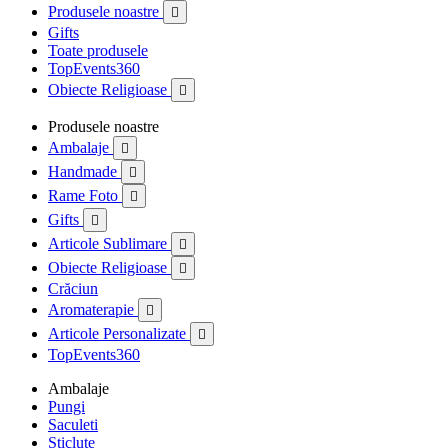
Produsele noastre

Gifts
Toate produsele
TopEvents360
Obiecte Religioase

Produsele noastre
Ambalaje

Handmade

Rame Foto

Gifts

Articole Sublimare

Obiecte Religioase

Crăciun
Aromaterapie

Articole Personalizate

TopEvents360
Ambalaje
Pungi
Saculeti
Sticlute