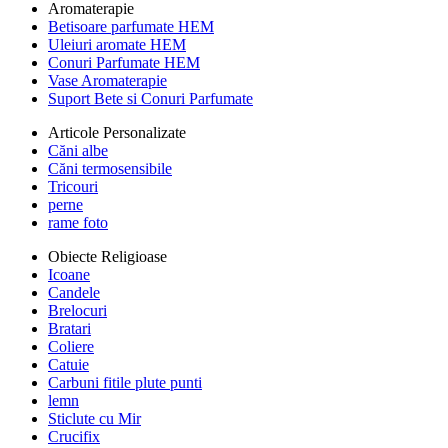
Aromaterapie
Betisoare parfumate HEM
Uleiuri aromate HEM
Conuri Parfumate HEM
Vase Aromaterapie
Suport Bete si Conuri Parfumate
Articole Personalizate
Căni albe
Căni termosensibile
Tricouri
perne
rame foto
Obiecte Religioase
Icoane
Candele
Brelocuri
Bratari
Coliere
Catuie
Carbuni fitile plute punti
lemn
Sticlute cu Mir
Crucifix