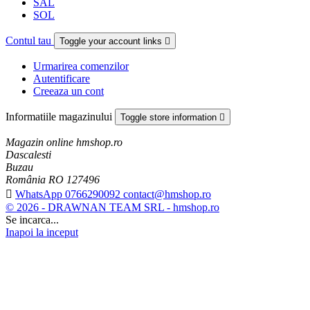
SAL
SOL
Contul tau
Toggle your account links

Urmarirea comenzilor
Autentificare
Creeaza un cont
Informatiile magazinului
Toggle store information

Magazin online hmshop.ro
Dascalesti
Buzau
România RO 127496

WhatsApp 0766290092 contact@hmshop.ro
© 2026 - DRAWNAN TEAM SRL - hmshop.ro
Se incarca...
Inapoi la inceput