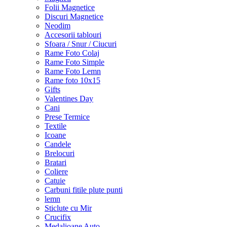
Folii Magnetice
Discuri Magnetice
Neodim
Accesorii tablouri
Sfoara / Snur / Ciucuri
Rame Foto Colaj
Rame Foto Simple
Rame Foto Lemn
Rame foto 10x15
Gifts
Valentines Day
Cani
Prese Termice
Textile
Icoane
Candele
Brelocuri
Bratari
Coliere
Catuie
Carbuni fitile plute punti
lemn
Sticlute cu Mir
Crucifix
Medalioane Auto