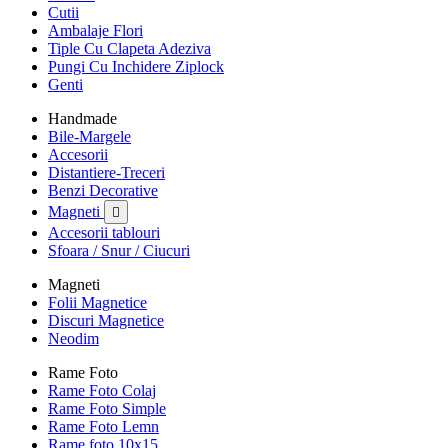
Cutii
Ambalaje Flori
Tiple Cu Clapeta Adeziva
Pungi Cu Inchidere Ziplock
Genti
Handmade
Bile-Margele
Accesorii
Distantiere-Treceri
Benzi Decorative
Magneti

Accesorii tablouri
Sfoara / Snur / Ciucuri
Magneti
Folii Magnetice
Discuri Magnetice
Neodim
Rame Foto
Rame Foto Colaj
Rame Foto Simple
Rame Foto Lemn
Rame foto 10x15