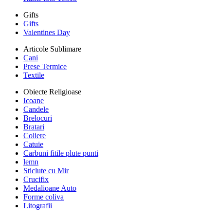
Gifts
Gifts
Valentines Day
Articole Sublimare
Cani
Prese Termice
Textile
Obiecte Religioase
Icoane
Candele
Brelocuri
Bratari
Coliere
Catuie
Carbuni fitile plute punti
lemn
Sticlute cu Mir
Crucifix
Medalioane Auto
Forme coliva
Litografii