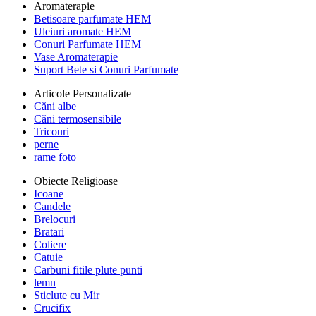
Aromaterapie
Betisoare parfumate HEM
Uleiuri aromate HEM
Conuri Parfumate HEM
Vase Aromaterapie
Suport Bete si Conuri Parfumate
Articole Personalizate
Căni albe
Căni termosensibile
Tricouri
perne
rame foto
Obiecte Religioase
Icoane
Candele
Brelocuri
Bratari
Coliere
Catuie
Carbuni fitile plute punti
lemn
Sticlute cu Mir
Crucifix