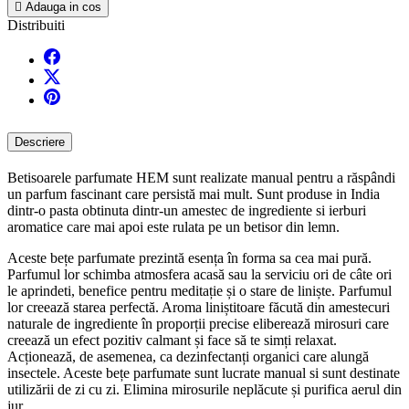

Adauga in cos
Distribuiti
Descriere
Betisoarele parfumate HEM sunt realizate manual pentru a răspândi
un parfum fascinant care persistă mai mult. Sunt produse in India
dintr-o pasta obtinuta dintr-un amestec de ingrediente si ierburi
aromatice care mai apoi este rulata pe un betisor din lemn.
Aceste bețe parfumate prezintă esența în forma sa cea mai pură.
Parfumul lor schimba atmosfera acasă sau la serviciu ori de câte ori
le aprindeti, benefice pentru meditație și o stare de liniște. Parfumul
lor creează starea perfectă. Aroma liniștitoare făcută din amestecuri
naturale de ingrediente în proporții precise eliberează mirosuri care
creează un efect pozitiv calmant și face să te simți relaxat.
Acționează, de asemenea, ca dezinfectanți organici care alungă
insectele. Aceste bețe parfumate sunt lucrate manual si sunt destinate
utilizării de zi cu zi. Elimina mirosurile neplăcute și purifica aerul din
jur.