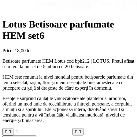
Lotus Betisoare parfumate
HEM set6
Price:
18,00 lei
Betisoare parfumate HEM Lotus cod bph212 | LOTUS. Pretul afisat
se refera la un set de 6 tuburi cu 20 betisoare.
HEM este renumit la nivel mondial pentru bețișoarele parfumate din
lemn selectat, rășini, flori și uleiuri esențiale fine, amestecate cu
pricepere cu grijă și dragoste de către experți în domeniu.
Esențele surprind calitățile vindecătoare ale plantelor si arborilor,
oferind un mod unic de reechilibrare a întregii persoane, a corpului,
a minții și a spiritului. Ele acționează intern, dizolvând stresul și
tensiunea pentru a vă îmbunătăți vitalitatea interioară, nivelul de
energie și bunăstarea.



