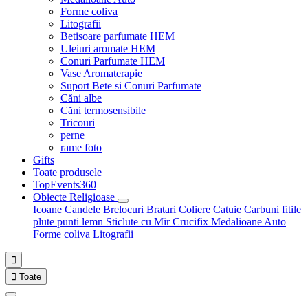
Forme coliva
Litografii
Betisoare parfumate HEM
Uleiuri aromate HEM
Conuri Parfumate HEM
Vase Aromaterapie
Suport Bete si Conuri Parfumate
Căni albe
Căni termosensibile
Tricouri
perne
rame foto
Gifts
Toate produsele
TopEvents360
Obiecte Religioase
Icoane
Candele
Brelocuri
Bratari
Coliere
Catuie
Carbuni fitile
plute punti
lemn
Sticlute cu Mir
Crucifix
Medalioane Auto
Forme coliva
Litografii


Toate