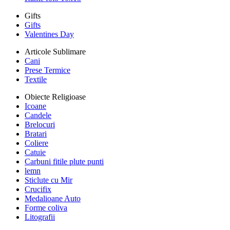
Gifts
Gifts
Valentines Day
Articole Sublimare
Cani
Prese Termice
Textile
Obiecte Religioase
Icoane
Candele
Brelocuri
Bratari
Coliere
Catuie
Carbuni fitile plute punti
lemn
Sticlute cu Mir
Crucifix
Medalioane Auto
Forme coliva
Litografii