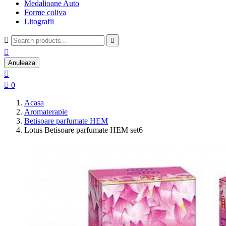
Medalioane Auto
Forme coliva
Litografii



Anuleaza


0
Acasa
Aromaterapie
Betisoare parfumate HEM
Lotus Betisoare parfumate HEM set6