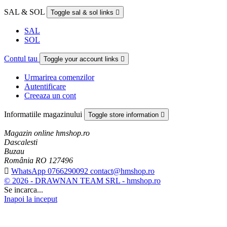
SAL & SOL
Toggle sal & sol links

SAL
SOL
Contul tau
Toggle your account links

Urmarirea comenzilor
Autentificare
Creeaza un cont
Informatiile magazinului
Toggle store information

Magazin online hmshop.ro
Dascalesti
Buzau
România RO 127496

WhatsApp 0766290092 contact@hmshop.ro
© 2026 - DRAWNAN TEAM SRL - hmshop.ro
Se incarca...
Inapoi la inceput