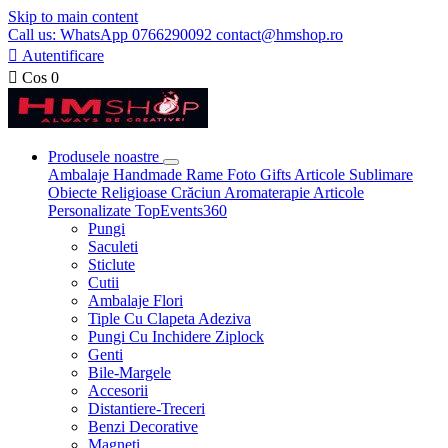
Skip to main content
Call us: WhatsApp 0766290092 contact@hmshop.ro

Autentificare

Cos
0
Produsele noastre
Ambalaje
Handmade
Rame Foto
Gifts
Articole Sublimare
Obiecte Religioase
Crăciun
Aromaterapie
Articole
Personalizate
TopEvents360
Pungi
Saculeti
Sticlute
Cutii
Ambalaje Flori
Tiple Cu Clapeta Adeziva
Pungi Cu Inchidere Ziplock
Genti
Bile-Margele
Accesorii
Distantiere-Treceri
Benzi Decorative
Magneti