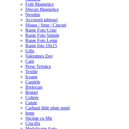
Folii Magnetice
Discuri Magnetice
Neodim
Accesorii tablouri
Sfoara / Snur / Ciucuri
Rame Foto Colaj
Rame Foto Simple
Rame Foto Lemn
Rame foto 10x15
Gifts
Valentines Day
Cani
Prese Termice
Textile
Icoane
Candele
Brelocuri
Bratari
Coliere
Catuie
Carbuni fitile plute punti
lemn
Sticlute cu Mir
Crucifix
Medalioane Auto