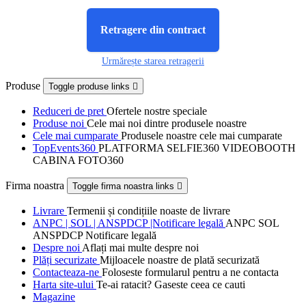
Retragere din contract
Urmărește starea retragerii
Produse
Toggle produse links

Reduceri de pret
Ofertele nostre speciale
Produse noi
Cele mai noi dintre produsele noastre
Cele mai cumparate
Produsele noastre cele mai cumparate
TopEvents360
PLATFORMA SELFIE360 VIDEOBOOTH
CABINA FOTO360
Firma noastra
Toggle firma noastra links

Livrare
Termenii și condițiile noaste de livrare
ANPC | SOL | ANSPDCP |Notificare legală
ANPC SOL
ANSPDCP Notificare legală
Despre noi
Aflați mai multe despre noi
Plăți securizate
Mijloacele noastre de plată securizată
Contacteaza-ne
Foloseste formularul pentru a ne contacta
Harta site-ului
Te-ai ratacit? Gaseste ceea ce cauti
Magazine