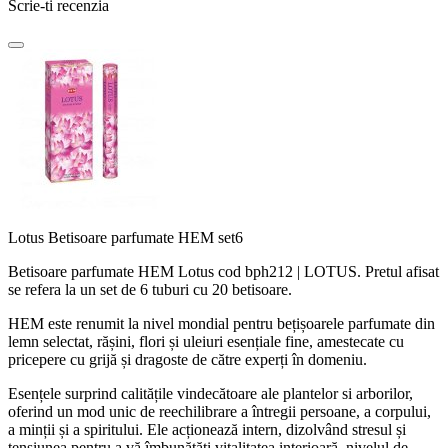
Scrie-ti recenzia
Lotus Betisoare parfumate HEM set6
Betisoare parfumate HEM Lotus cod bph212 | LOTUS. Pretul afisat
se refera la un set de 6 tuburi cu 20 betisoare.
HEM este renumit la nivel mondial pentru bețișoarele parfumate din
lemn selectat, rășini, flori și uleiuri esențiale fine, amestecate cu
pricepere cu grijă și dragoste de către experți în domeniu.
Esențele surprind calitățile vindecătoare ale plantelor si arborilor,
oferind un mod unic de reechilibrare a întregii persoane, a corpului,
a minții și a spiritului. Ele acționează intern, dizolvând stresul și
tensiunea pentru a vă îmbunătăți vitalitatea interioară, nivelul de