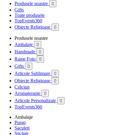
Produsele noastre

Gifts
Toate produsele
TopEvents360
Obiecte Religioase

Produsele noastre
Ambalaje

Handmade

Rame Foto

Gifts

Articole Sublimare

Obiecte Religioase

Crăciun
Aromaterapie

Articole Personalizate

TopEvents360
Ambalaje
Pungi
Saculeti
Sticlute