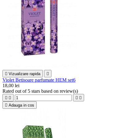

Vizualizare rapida

Violet Betisoare parfumate HEM set6
18,00 lei
Rated
out of 5 stars based on
review(s)





Adauga in cos