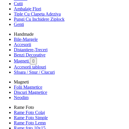
Cutii
Ambalaje Flori
Tiple Cu Clapeta Adeziva
Pungi Cu Inchidere Ziplock
Genti
Handmade
Bile-Margele
Accesorii
Distantiere-Treceri
Benzi Decorative
Magneti

Accesorii tablouri
Sfoara / Snur / Ciucuri
Magneti
Folii Magnetice
Discuri Magnetice
Neodim
Rame Foto
Rame Foto Colaj
Rame Foto Simple
Rame Foto Lemn
Rame foto 10x15