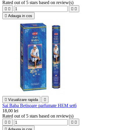
Rated
out of 5 stars based on
review(s)





Adauga in cos

Vizualizare rapida

Sai Baba Betisoare parfumate HEM set6
18,00 lei
Rated
out of 5 stars based on
review(s)





Adauga in cos