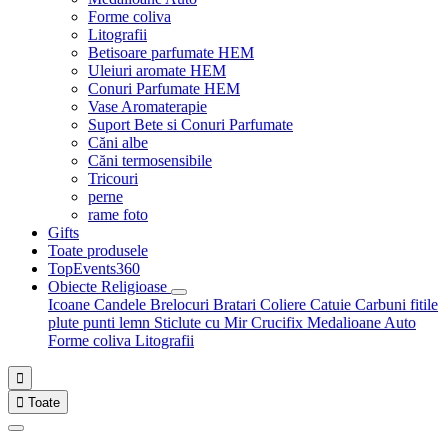
Forme coliva
Litografii
Betisoare parfumate HEM
Uleiuri aromate HEM
Conuri Parfumate HEM
Vase Aromaterapie
Suport Bete si Conuri Parfumate
Căni albe
Căni termosensibile
Tricouri
perne
rame foto
Gifts
Toate produsele
TopEvents360
Obiecte Religioase
Icoane
Candele
Brelocuri
Bratari
Coliere
Catuie
Carbuni fitile
plute punti
lemn
Sticlute cu Mir
Crucifix
Medalioane Auto
Forme coliva
Litografii


Toate