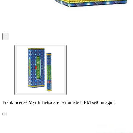

Frankincense Myrrh Betisoare parfumate HEM set6 imagini