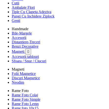
Cutii
Ambalaje Flori
Tiple Cu Clapeta Adeziva
Pungi Cu Inchidere Ziplock
Genti
Handmade
Bile-Margele
Accesorii
Distantiere-Treceri
Benzi Decorative
Magneti

Accesorii tablouri
Sfoara / Snur / Ciucuri
Magneti
Folii Magnetice
Discuri Magnetice
Neodim
Rame Foto
Rame Foto Colaj
Rame Foto Simple
Rame Foto Lemn
Rame foto 10x15