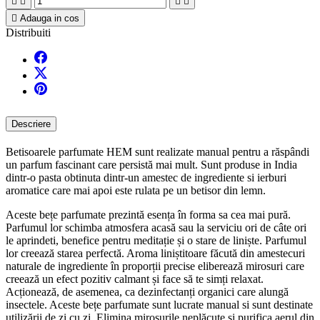





Adauga in cos
Distribuiti
Descriere
Betisoarele parfumate HEM sunt realizate manual pentru a răspândi
un parfum fascinant care persistă mai mult. Sunt produse in India
dintr-o pasta obtinuta dintr-un amestec de ingrediente si ierburi
aromatice care mai apoi este rulata pe un betisor din lemn.
Aceste bețe parfumate prezintă esența în forma sa cea mai pură.
Parfumul lor schimba atmosfera acasă sau la serviciu ori de câte ori
le aprindeti, benefice pentru meditație și o stare de liniște. Parfumul
lor creează starea perfectă. Aroma liniștitoare făcută din amestecuri
naturale de ingrediente în proporții precise eliberează mirosuri care
creează un efect pozitiv calmant și face să te simți relaxat.
Acționează, de asemenea, ca dezinfectanți organici care alungă
insectele. Aceste bețe parfumate sunt lucrate manual si sunt destinate
utilizării de zi cu zi. Elimina mirosurile neplăcute și purifica aerul din