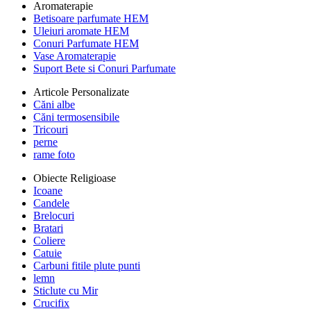
Aromaterapie
Betisoare parfumate HEM
Uleiuri aromate HEM
Conuri Parfumate HEM
Vase Aromaterapie
Suport Bete si Conuri Parfumate
Articole Personalizate
Căni albe
Căni termosensibile
Tricouri
perne
rame foto
Obiecte Religioase
Icoane
Candele
Brelocuri
Bratari
Coliere
Catuie
Carbuni fitile plute punti
lemn
Sticlute cu Mir
Crucifix