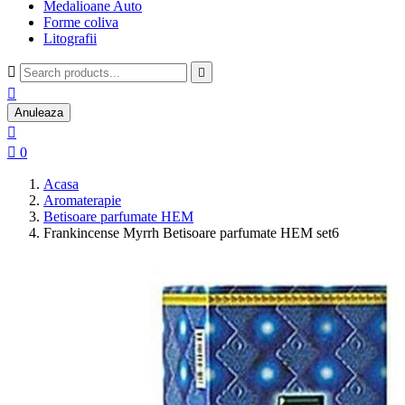
Medalioane Auto
Forme coliva
Litografii



Anuleaza


0
Acasa
Aromaterapie
Betisoare parfumate HEM
Frankincense Myrrh Betisoare parfumate HEM set6