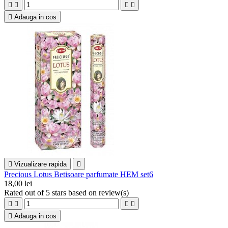





Adauga in cos

Vizualizare rapida

Precious Lotus Betisoare parfumate HEM set6
18,00 lei
Rated
out of 5 stars based on
review(s)





Adauga in cos