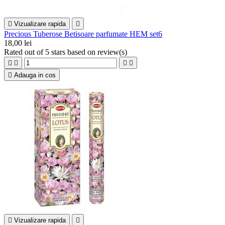

Vizualizare rapida

Precious Tuberose Betisoare parfumate HEM set6
18,00 lei
Rated
out of 5 stars based on
review(s)





Adauga in cos

Vizualizare rapida
