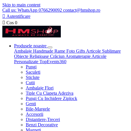
Skip to main content
Call us: WhatsApp 0766290092 contact@hmshop.ro

Autentificare

Cos
0
Produsele noastre
Ambalaje
Handmade
Rame Foto
Gifts
Articole Sublimare
Obiecte Religioase
Crăciun
Aromaterapie
Articole
Personalizate
TopEvents360
Pungi
Saculeti
Sticlute
Cutii
Ambalaje Flori
Tiple Cu Clapeta Adeziva
Pungi Cu Inchidere Ziplock
Genti
Bile-Margele
Accesorii
Distantiere-Treceri
Benzi Decorative
Magneti