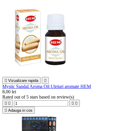

Vizualizare rapida

Mystic Sandal Aroma Oil Uleiuri aromate HEM
8,00 lei
Rated
out of 5 stars based on
review(s)





Adauga in cos