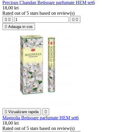
Precious Chandan Betisoare parfumate HEM set6
18,00 lei
Rated
out of 5 stars based on
review(s)





Adauga in cos

Vizualizare rapida

Magnolia Betisoare parfumate HEM set6
18,00 lei
Rated
out of 5 stars based on
review(s)