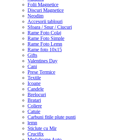
Folii Magnetice
Discuri Magnetice
Neodim
Accesorii tablouri
Sfoara / Snur / Ciucuri
Rame Foto Colaj
Rame Foto Simple
Rame Foto Lemn
Rame foto 10x15
Gifts
Valentines Day
Cani
Prese Termice
Textile
Icoane
Candele
Brelocuri
Bratari
Coliere
Catuie
Carbuni fitile plute punti
lemn
Sticlute cu Mir
Crucifix
Medalioane Auto