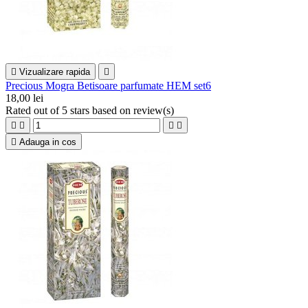

Vizualizare rapida

Precious Mogra Betisoare parfumate HEM set6
18,00 lei
Rated
out of 5 stars based on
review(s)





Adauga in cos