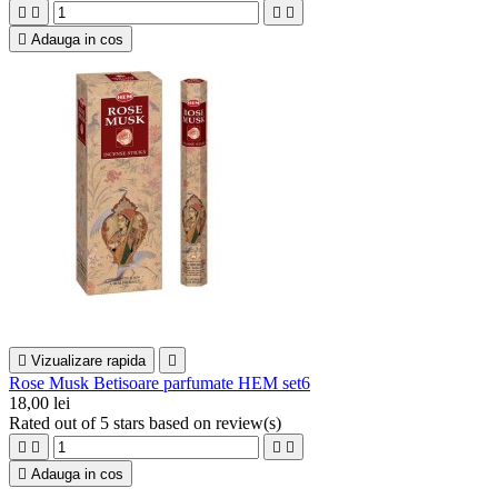





Adauga in cos

Vizualizare rapida

Rose Musk Betisoare parfumate HEM set6
18,00 lei
Rated
out of 5 stars based on
review(s)





Adauga in cos