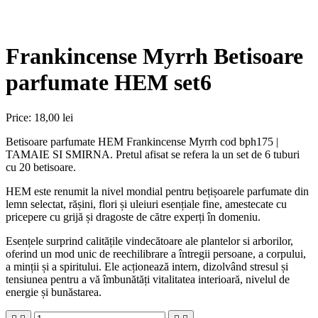
Frankincense Myrrh Betisoare
parfumate HEM set6
Price:
18,00 lei
Betisoare parfumate HEM Frankincense Myrrh cod bph175 |
TAMAIE SI SMIRNA. Pretul afisat se refera la un set de 6 tuburi
cu 20 betisoare.
HEM este renumit la nivel mondial pentru bețișoarele parfumate din
lemn selectat, rășini, flori și uleiuri esențiale fine, amestecate cu
pricepere cu grijă și dragoste de către experți în domeniu.
Esențele surprind calitățile vindecătoare ale plantelor si arborilor,
oferind un mod unic de reechilibrare a întregii persoane, a corpului,
a minții și a spiritului. Ele acționează intern, dizolvând stresul și
tensiunea pentru a vă îmbunătăți vitalitatea interioară, nivelul de
energie și bunăstarea.