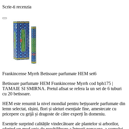
Scrie-ti recenzia
Frankincense Myrrh Betisoare parfumate HEM set6
Betisoare parfumate HEM Frankincense Myrrh cod bph175 |
TAMAIE SI SMIRNA. Pretul afisat se refera la un set de 6 tuburi
cu 20 betisoare.
HEM este renumit la nivel mondial pentru bețișoarele parfumate din
lemn selectat, rășini, flori și uleiuri esențiale fine, amestecate cu
pricepere cu grijă și dragoste de către experți în domeniu.
Esențele surprind calitățile vindecătoare ale plantelor si arborilor,
oferind un mod unic de reechilibrare a întregii persoane, a corpului,