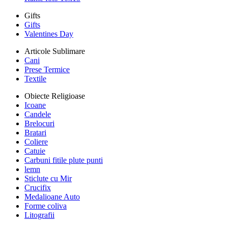
Gifts
Gifts
Valentines Day
Articole Sublimare
Cani
Prese Termice
Textile
Obiecte Religioase
Icoane
Candele
Brelocuri
Bratari
Coliere
Catuie
Carbuni fitile plute punti
lemn
Sticlute cu Mir
Crucifix
Medalioane Auto
Forme coliva
Litografii