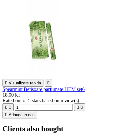

Vizualizare rapida

Spearmint Betisoare parfumate HEM set6
18,00 lei
Rated
out of 5 stars based on
review(s)





Adauga in cos
Clients also bought