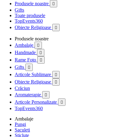
Produsele noastre

Gifts
Toate produsele
TopEvents360
Obiecte Religioase

Produsele noastre
Ambalaje

Handmade

Rame Foto

Gifts

Articole Sublimare

Obiecte Religioase

Crăciun
Aromaterapie

Articole Personalizate

TopEvents360
Ambalaje
Pungi
Saculeti
Sticlute