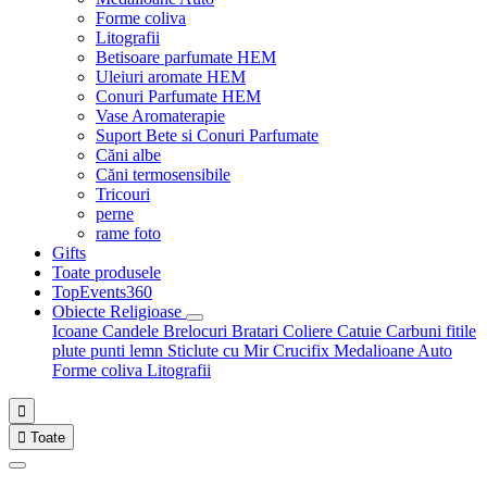
Forme coliva
Litografii
Betisoare parfumate HEM
Uleiuri aromate HEM
Conuri Parfumate HEM
Vase Aromaterapie
Suport Bete si Conuri Parfumate
Căni albe
Căni termosensibile
Tricouri
perne
rame foto
Gifts
Toate produsele
TopEvents360
Obiecte Religioase
Icoane
Candele
Brelocuri
Bratari
Coliere
Catuie
Carbuni fitile
plute punti
lemn
Sticlute cu Mir
Crucifix
Medalioane Auto
Forme coliva
Litografii


Toate