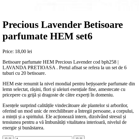
Precious Lavender Betisoare
parfumate HEM set6
Price:
18,00 lei
Betisoare parfumate HEM Precious Lavender cod bph258 |
LAVANDA PRETIOASA . Pretul afisat se refera la un set de 6
tuburi cu 20 betisoare.
HEM este renumit la nivel mondial pentru bețișoarele parfumate din
lemn selectat, rășini, flori și uleiuri esențiale fine, amestecate cu
pricepere cu grijă și dragoste de către experți în domeniu.
Esențele surprind calitățile vindecătoare ale plantelor si arborilor,
oferind un mod unic de reechilibrare a întregii persoane, a corpului,
a minții și a spiritului. Ele acționează intern, dizolvând stresul și
tensiunea pentru a vă îmbunătăți vitalitatea interioară, nivelul de
energie și bunăstarea.