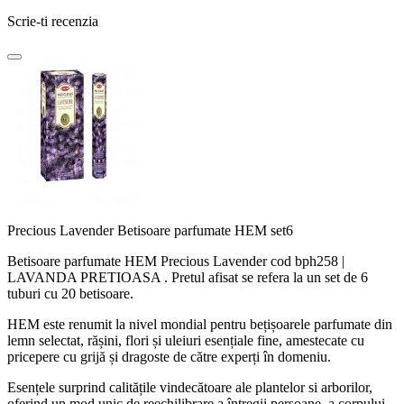
Scrie-ti recenzia
Precious Lavender Betisoare parfumate HEM set6
Betisoare parfumate HEM Precious Lavender cod bph258 |
LAVANDA PRETIOASA . Pretul afisat se refera la un set de 6
tuburi cu 20 betisoare.
HEM este renumit la nivel mondial pentru bețișoarele parfumate din
lemn selectat, rășini, flori și uleiuri esențiale fine, amestecate cu
pricepere cu grijă și dragoste de către experți în domeniu.
Esențele surprind calitățile vindecătoare ale plantelor si arborilor,
oferind un mod unic de reechilibrare a întregii persoane, a corpului,