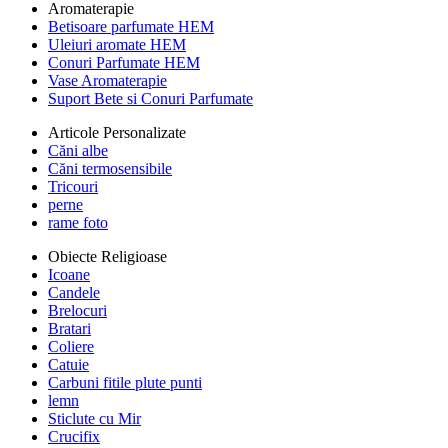
Aromaterapie
Betisoare parfumate HEM
Uleiuri aromate HEM
Conuri Parfumate HEM
Vase Aromaterapie
Suport Bete si Conuri Parfumate
Articole Personalizate
Căni albe
Căni termosensibile
Tricouri
perne
rame foto
Obiecte Religioase
Icoane
Candele
Brelocuri
Bratari
Coliere
Catuie
Carbuni fitile plute punti
lemn
Sticlute cu Mir
Crucifix