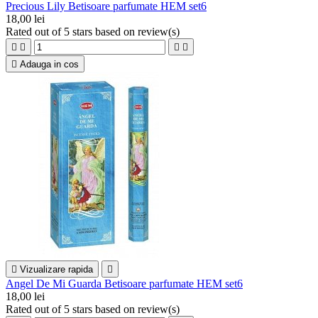
Precious Lily Betisoare parfumate HEM set6
18,00 lei
Rated
out of 5 stars based on
review(s)





Adauga in cos

Vizualizare rapida

Angel De Mi Guarda Betisoare parfumate HEM set6
18,00 lei
Rated
out of 5 stars based on
review(s)