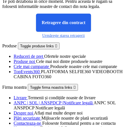
Te poti dezabona in orice moment. Pentru aceasta te rugam sa
folosesti informatiile noastre de contact din nota legala.
Retragere din contract
Urmărește starea retragerii
Produse
Toggle produse links

Reduceri de pret
Ofertele nostre speciale
Produse noi
Cele mai noi dintre produsele noastre
Cele mai cumparate
Produsele noastre cele mai cumparate
TopEvents360
PLATFORMA SELFIE360 VIDEOBOOTH
CABINA FOTO360
Firma noastra
Toggle firma noastra links

Livrare
Termenii și condițiile noaste de livrare
ANPC | SOL | ANSPDCP |Notificare legală
ANPC SOL
ANSPDCP Notificare legală
Despre noi
Aflați mai multe despre noi
Plăți securizate
Mijloacele noastre de plată securizată
Contacteaza-ne
Foloseste formularul pentru a ne contacta