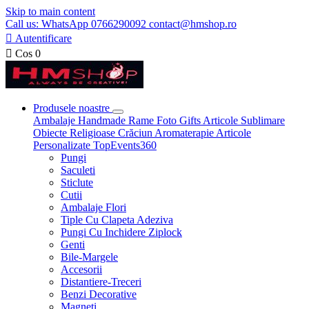
Skip to main content
Call us: WhatsApp 0766290092 contact@hmshop.ro

Autentificare

Cos
0
Produsele noastre
Ambalaje
Handmade
Rame Foto
Gifts
Articole Sublimare
Obiecte Religioase
Crăciun
Aromaterapie
Articole
Personalizate
TopEvents360
Pungi
Saculeti
Sticlute
Cutii
Ambalaje Flori
Tiple Cu Clapeta Adeziva
Pungi Cu Inchidere Ziplock
Genti
Bile-Margele
Accesorii
Distantiere-Treceri
Benzi Decorative
Magneti