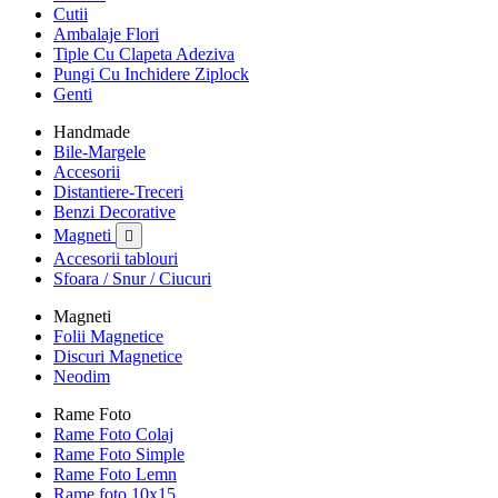
Cutii
Ambalaje Flori
Tiple Cu Clapeta Adeziva
Pungi Cu Inchidere Ziplock
Genti
Handmade
Bile-Margele
Accesorii
Distantiere-Treceri
Benzi Decorative
Magneti

Accesorii tablouri
Sfoara / Snur / Ciucuri
Magneti
Folii Magnetice
Discuri Magnetice
Neodim
Rame Foto
Rame Foto Colaj
Rame Foto Simple
Rame Foto Lemn
Rame foto 10x15