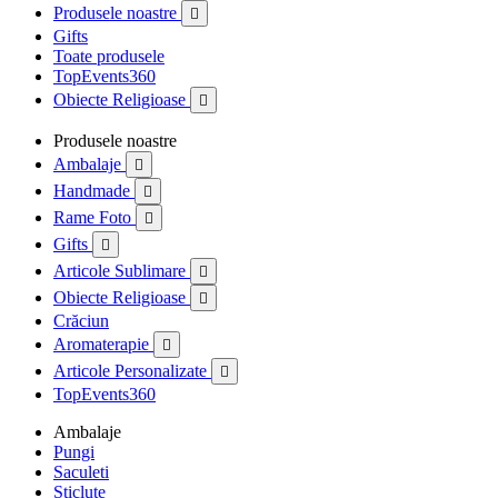
Produsele noastre

Gifts
Toate produsele
TopEvents360
Obiecte Religioase

Produsele noastre
Ambalaje

Handmade

Rame Foto

Gifts

Articole Sublimare

Obiecte Religioase

Crăciun
Aromaterapie

Articole Personalizate

TopEvents360
Ambalaje
Pungi
Saculeti
Sticlute