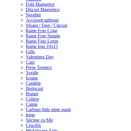
Folii Magnetice
Discuri Magnetice
Neodim
Accesorii tablouri
Sfoara / Snur / Ciucuri
Rame Foto Colaj
Rame Foto Simple
Rame Foto Lemn
Rame foto 10x15
Gifts
Valentines Day
Cani
Prese Termice
Textile
Icoane
Candele
Brelocuri
Bratari
Coliere
Catuie
Carbuni fitile plute punti
lemn
Sticlute cu Mir
Crucifix
Medalioane Auto