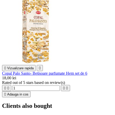

Vizualizare rapida

Copal Palo Santo- Betisoare parfumate Hem set de 6
18,00 lei
Rated
out of 5 stars based on
review(s)





Adauga in cos
Clients also bought