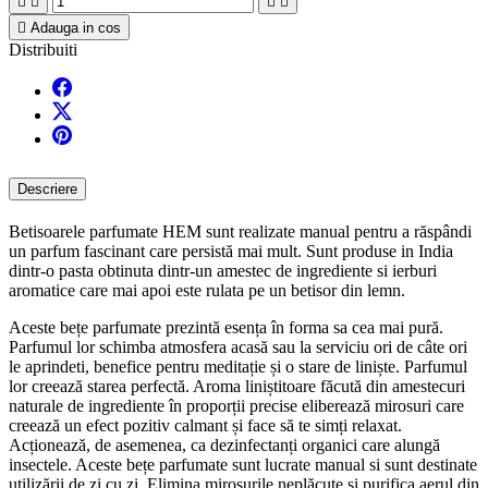





Adauga in cos
Distribuiti
Descriere
Betisoarele parfumate HEM sunt realizate manual pentru a răspândi
un parfum fascinant care persistă mai mult. Sunt produse in India
dintr-o pasta obtinuta dintr-un amestec de ingrediente si ierburi
aromatice care mai apoi este rulata pe un betisor din lemn.
Aceste bețe parfumate prezintă esența în forma sa cea mai pură.
Parfumul lor schimba atmosfera acasă sau la serviciu ori de câte ori
le aprindeti, benefice pentru meditație și o stare de liniște. Parfumul
lor creează starea perfectă. Aroma liniștitoare făcută din amestecuri
naturale de ingrediente în proporții precise eliberează mirosuri care
creează un efect pozitiv calmant și face să te simți relaxat.
Acționează, de asemenea, ca dezinfectanți organici care alungă
insectele. Aceste bețe parfumate sunt lucrate manual si sunt destinate
utilizării de zi cu zi. Elimina mirosurile neplăcute și purifica aerul din