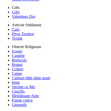
Gifts
Gifts
Valentines Day
Articole Sublimare
Cani
Prese Termice
Textile
Obiecte Religioase
Icoane
Candele
Brelocuri
Bratari
Coliere
Catuie
Carbuni fitile plute punti
lemn
Sticlute cu Mir
Crucifix
Medalioane Auto
Forme coliva
Litografii