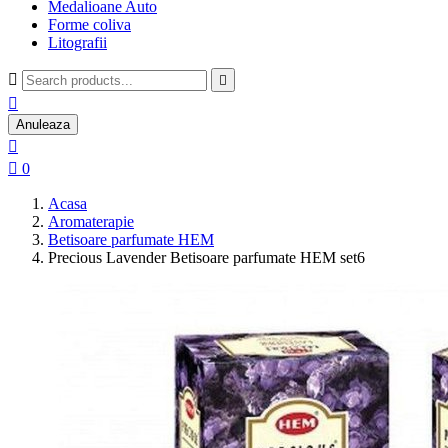
Medalioane Auto
Forme coliva
Litografii



Anuleaza


0
Acasa
Aromaterapie
Betisoare parfumate HEM
Precious Lavender Betisoare parfumate HEM set6