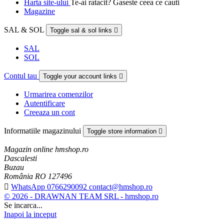
Harta site-ului
Te-ai ratacit? Gaseste ceea ce cauti
Magazine
SAL & SOL
Toggle sal & sol links

SAL
SOL
Contul tau
Toggle your account links

Urmarirea comenzilor
Autentificare
Creeaza un cont
Informatiile magazinului
Toggle store information

Magazin online hmshop.ro
Dascalesti
Buzau
România RO 127496

WhatsApp 0766290092 contact@hmshop.ro
© 2026 - DRAWNAN TEAM SRL - hmshop.ro
Se incarca...
Inapoi la inceput