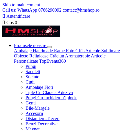
Skip to main content
Call us: WhatsApp 0766290092 contact@hmshop.ro

Autentificare

Cos
0
Produsele noastre
Ambalaje
Handmade
Rame Foto
Gifts
Articole Sublimare
Obiecte Religioase
Crăciun
Aromaterapie
Articole
Personalizate
TopEvents360
Pungi
Saculeti
Sticlute
Cutii
Ambalaje Flori
Tiple Cu Clapeta Adeziva
Pungi Cu Inchidere Ziplock
Genti
Bile-Margele
Accesorii
Distantiere-Treceri
Benzi Decorative
Magneti