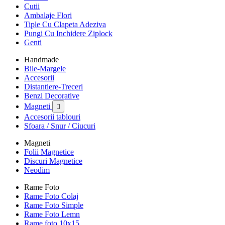
Cutii
Ambalaje Flori
Tiple Cu Clapeta Adeziva
Pungi Cu Inchidere Ziplock
Genti
Handmade
Bile-Margele
Accesorii
Distantiere-Treceri
Benzi Decorative
Magneti

Accesorii tablouri
Sfoara / Snur / Ciucuri
Magneti
Folii Magnetice
Discuri Magnetice
Neodim
Rame Foto
Rame Foto Colaj
Rame Foto Simple
Rame Foto Lemn
Rame foto 10x15