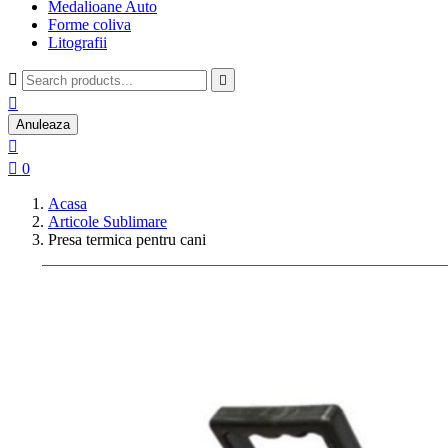
Medalioane Auto
Forme coliva
Litografii



Anuleaza


0
Acasa
Articole Sublimare
Presa termica pentru cani