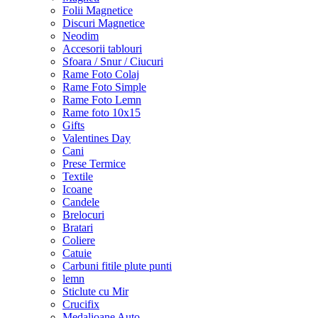
Folii Magnetice
Discuri Magnetice
Neodim
Accesorii tablouri
Sfoara / Snur / Ciucuri
Rame Foto Colaj
Rame Foto Simple
Rame Foto Lemn
Rame foto 10x15
Gifts
Valentines Day
Cani
Prese Termice
Textile
Icoane
Candele
Brelocuri
Bratari
Coliere
Catuie
Carbuni fitile plute punti
lemn
Sticlute cu Mir
Crucifix
Medalioane Auto