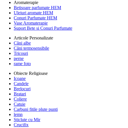
Aromaterapie
Betisoare parfumate HEM
Uleiuri aromate HEM
Conuri Parfumate HEM
Vase Aromaterapie
Suport Bete si Conuri Parfumate
Articole Personalizate
Căni albe
Căni termosensibile
Tricouri
perne
rame foto
Obiecte Religioase
Icoane
Candele
Brelocuri
Bratari
Coliere
Catuie
Carbuni fitile plute punti
lemn
Sticlute cu Mir
Crucifix