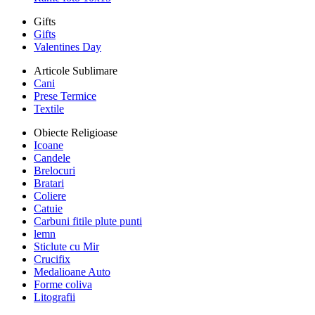
Gifts
Gifts
Valentines Day
Articole Sublimare
Cani
Prese Termice
Textile
Obiecte Religioase
Icoane
Candele
Brelocuri
Bratari
Coliere
Catuie
Carbuni fitile plute punti
lemn
Sticlute cu Mir
Crucifix
Medalioane Auto
Forme coliva
Litografii