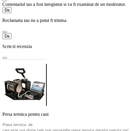
Comentariul tau a fost inregistrat si va fi examinat de un moderator.
Da
Reclamatia tau nu a putut fi trimisa
Da
Scrie-ti recenzia
Presa termica pentru cani
Presa
termica
de
cani
este
una
dintre
cele
mai
raspandite
prese
termice
datorita
pretului mic