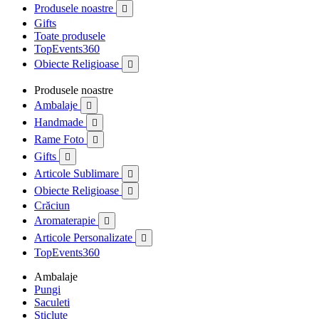
Produsele noastre

Gifts
Toate produsele
TopEvents360
Obiecte Religioase

Produsele noastre
Ambalaje

Handmade

Rame Foto

Gifts

Articole Sublimare

Obiecte Religioase

Crăciun
Aromaterapie

Articole Personalizate

TopEvents360
Ambalaje
Pungi
Saculeti
Sticlute