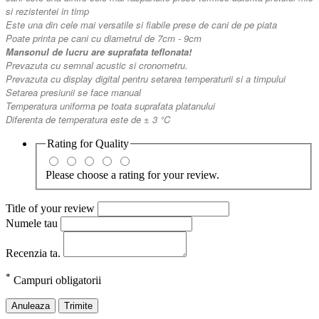
si rezistentei in timp
Este una din cele mai versatile si fiabile prese de cani de pe piata
Poate
printa
pe
cani
cu
diametrul
de
7cm
-
9cm
Mansonul de lucru are suprafata teflonata!
Prevazuta cu semnal acustic si cronometru.
Prevazuta cu display digital pentru setarea temperaturii si a timpului
Setarea presiunii se face manual
Temperatura uniforma pe toata suprafata platanului
Diferenta de temperatura este de ± 3
°C
Rating for
Quality
Please choose a rating for your review.
Title of your review
Numele tau
Recenzia ta.
*
Campuri obligatorii
Anuleaza
Trimite