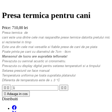
Presa termica pentru cani
Price:
710,00 lei
Presa
termica
de
cani
este
una
dintre
cele
mai
raspandite
prese
termice
datorita
pretului mic
si rezistentei in timp
Este una din cele mai versatile si fiabile prese de cani de pe piata
Poate
printa
pe
cani
cu
diametrul
de
7cm
-
9cm
Mansonul de lucru are suprafata teflonata!
Prevazuta cu semnal acustic si cronometru.
Prevazuta cu display digital pentru setarea temperaturii si a timpului
Setarea presiunii se face manual
Temperatura uniforma pe toata suprafata platanului
Diferenta de temperatura este de ± 3
°C





Adauga in cos
Distribuiti