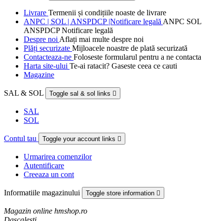
Livrare
Termenii și condițiile noaste de livrare
ANPC | SOL | ANSPDCP |Notificare legală
ANPC SOL
ANSPDCP Notificare legală
Despre noi
Aflați mai multe despre noi
Plăți securizate
Mijloacele noastre de plată securizată
Contacteaza-ne
Foloseste formularul pentru a ne contacta
Harta site-ului
Te-ai ratacit? Gaseste ceea ce cauti
Magazine
SAL & SOL
Toggle sal & sol links

SAL
SOL
Contul tau
Toggle your account links

Urmarirea comenzilor
Autentificare
Creeaza un cont
Informatiile magazinului
Toggle store information

Magazin online hmshop.ro
Dascalesti