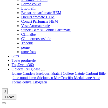
Forme coliva
Litografii
Betisoare parfumate HEM
Uleiuri aromate HEM
Conuri Parfumate HEM
Vase Aromaterapie
Suport Bete si Conuri Parfumate
Căni albe
Căni termosensibile
Tricouri
perne
rame foto
Gifts
Toate produsele
TopEvents360
Obiecte Religioase
Icoane
Candele
Brelocuri
Bratari
Coliere
Catuie
Carbuni fitile
plute punti
lemn
Sticlute cu Mir
Crucifix
Medalioane Auto
Forme coliva
Litografii


Toate