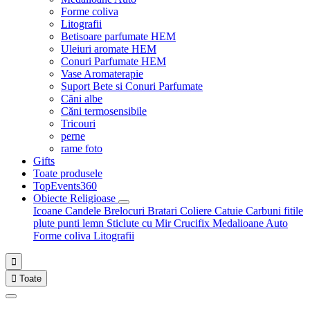
Forme coliva
Litografii
Betisoare parfumate HEM
Uleiuri aromate HEM
Conuri Parfumate HEM
Vase Aromaterapie
Suport Bete si Conuri Parfumate
Căni albe
Căni termosensibile
Tricouri
perne
rame foto
Gifts
Toate produsele
TopEvents360
Obiecte Religioase
Icoane
Candele
Brelocuri
Bratari
Coliere
Catuie
Carbuni fitile
plute punti
lemn
Sticlute cu Mir
Crucifix
Medalioane Auto
Forme coliva
Litografii


Toate