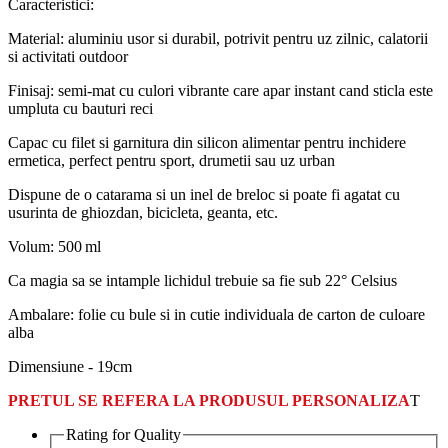
Caracteristici:
Material: aluminiu usor si durabil, potrivit pentru uz zilnic, calatorii
si activitati outdoor
Finisaj: semi-mat cu culori vibrante care apar instant cand sticla este
umpluta cu bauturi reci
Capac cu filet si garnitura din silicon alimentar pentru inchidere
ermetica, perfect pentru sport, drumetii sau uz urban
Dispune de o catarama si un inel de breloc si poate fi agatat cu
usurinta de ghiozdan, bicicleta, geanta, etc.
Volum: 500 ml
Ca magia sa se intample lichidul trebuie sa fie sub 22° Celsius
Ambalare: folie cu bule si in cutie individuala de carton de culoare
alba
Dimensiune - 19cm
PRETUL SE REFERA LA PRODUSUL PERSONALIZA
T
Rating for
Quality