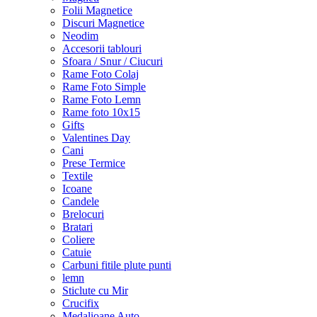
Folii Magnetice
Discuri Magnetice
Neodim
Accesorii tablouri
Sfoara / Snur / Ciucuri
Rame Foto Colaj
Rame Foto Simple
Rame Foto Lemn
Rame foto 10x15
Gifts
Valentines Day
Cani
Prese Termice
Textile
Icoane
Candele
Brelocuri
Bratari
Coliere
Catuie
Carbuni fitile plute punti
lemn
Sticlute cu Mir
Crucifix
Medalioane Auto