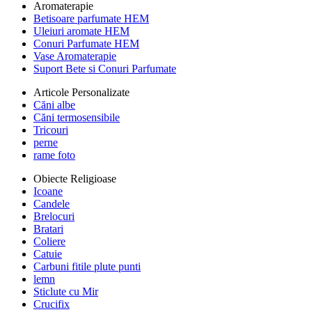
Aromaterapie
Betisoare parfumate HEM
Uleiuri aromate HEM
Conuri Parfumate HEM
Vase Aromaterapie
Suport Bete si Conuri Parfumate
Articole Personalizate
Căni albe
Căni termosensibile
Tricouri
perne
rame foto
Obiecte Religioase
Icoane
Candele
Brelocuri
Bratari
Coliere
Catuie
Carbuni fitile plute punti
lemn
Sticlute cu Mir
Crucifix