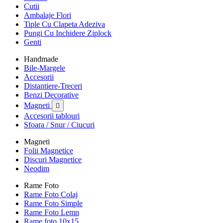
Cutii
Ambalaje Flori
Tiple Cu Clapeta Adeziva
Pungi Cu Inchidere Ziplock
Genti
Handmade
Bile-Margele
Accesorii
Distantiere-Treceri
Benzi Decorative
Magneti

Accesorii tablouri
Sfoara / Snur / Ciucuri
Magneti
Folii Magnetice
Discuri Magnetice
Neodim
Rame Foto
Rame Foto Colaj
Rame Foto Simple
Rame Foto Lemn
Rame foto 10x15