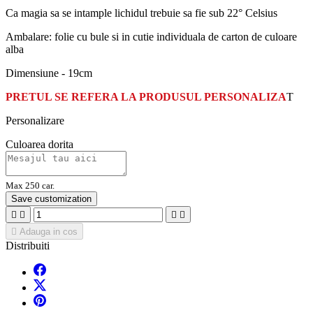
Ca magia sa se intample lichidul trebuie sa fie sub 22° Celsius
Ambalare: folie cu bule si in cutie individuala de carton de culoare
alba
Dimensiune - 19cm
PRETUL SE REFERA LA PRODUSUL PERSONALIZA
T
Personalizare
Culoarea dorita
Max 250 car.
Save customization





Adauga in cos
Distribuiti