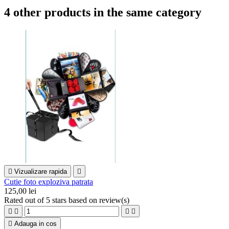
4 other products in the same category

Vizualizare rapida

Cutie foto exploziva patrata
125,00 lei
Rated
out of 5 stars based on
review(s)





Adauga in cos