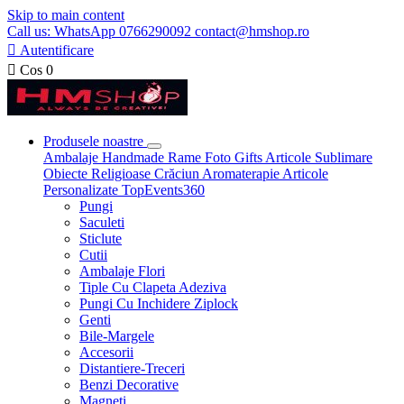
Skip to main content
Call us: WhatsApp 0766290092 contact@hmshop.ro

Autentificare

Cos
0
Produsele noastre
Ambalaje
Handmade
Rame Foto
Gifts
Articole Sublimare
Obiecte Religioase
Crăciun
Aromaterapie
Articole
Personalizate
TopEvents360
Pungi
Saculeti
Sticlute
Cutii
Ambalaje Flori
Tiple Cu Clapeta Adeziva
Pungi Cu Inchidere Ziplock
Genti
Bile-Margele
Accesorii
Distantiere-Treceri
Benzi Decorative
Magneti