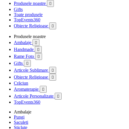
Produsele noastre

Gifts
Toate produsele
TopEvents360
Obiecte Religioase

Produsele noastre
Ambalaje

Handmade

Rame Foto

Gifts

Articole Sublimare

Obiecte Religioase

Crăciun
Aromaterapie

Articole Personalizate

TopEvents360
Ambalaje
Pungi
Saculeti
Sticlute