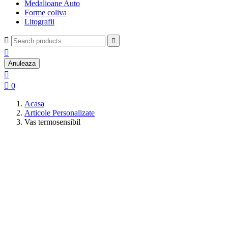
Medalioane Auto
Forme coliva
Litografii



Anuleaza


0
Acasa
Articole Personalizate
Vas termosensibil