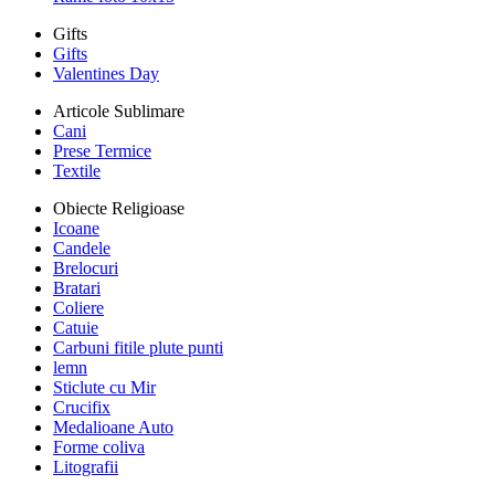
Gifts
Gifts
Valentines Day
Articole Sublimare
Cani
Prese Termice
Textile
Obiecte Religioase
Icoane
Candele
Brelocuri
Bratari
Coliere
Catuie
Carbuni fitile plute punti
lemn
Sticlute cu Mir
Crucifix
Medalioane Auto
Forme coliva
Litografii