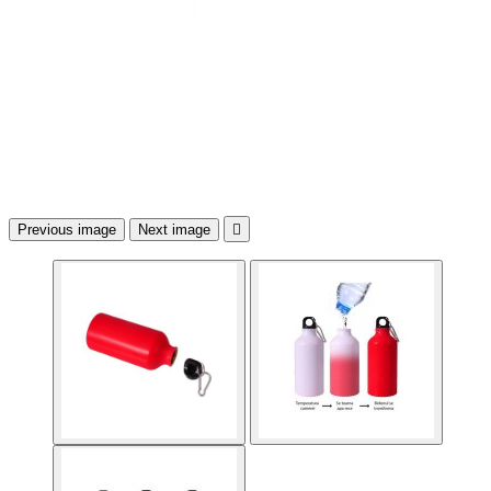
Previous image
Next image
