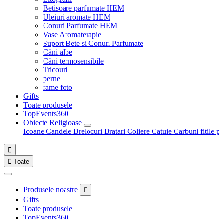
Betisoare parfumate HEM
Uleiuri aromate HEM
Conuri Parfumate HEM
Vase Aromaterapie
Suport Bete si Conuri Parfumate
Căni albe
Căni termosensibile
Tricouri
perne
rame foto
Gifts
Toate produsele
TopEvents360
Obiecte Religioase
Icoane
Candele
Brelocuri
Bratari
Coliere
Catuie
Carbuni fitile 


Toate
Produsele noastre

Gifts
Toate produsele
TopEvents360