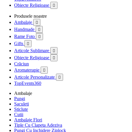
Obiecte Religioase

Produsele noastre
Ambalaje

Handmade

Rame Foto

Gifts

Articole Sublimare

Obiecte Religioase

Crăciun
Aromaterapie

Articole Personalizate

TopEvents360
Ambalaje
Pungi
Saculeti
Sticlute
Cutii
Ambalaje Flori
Tiple Cu Clapeta Adeziva
Pungi Cu Inchidere Ziplock