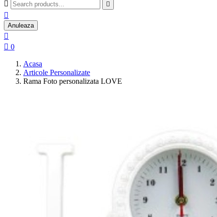



Anuleaza


0
Acasa
Articole Personalizate
Rama Foto personalizata LOVE