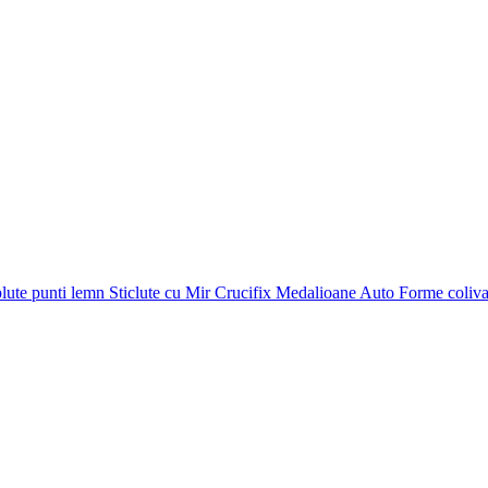
plute punti
lemn
Sticlute cu Mir
Crucifix
Medalioane Auto
Forme coliv