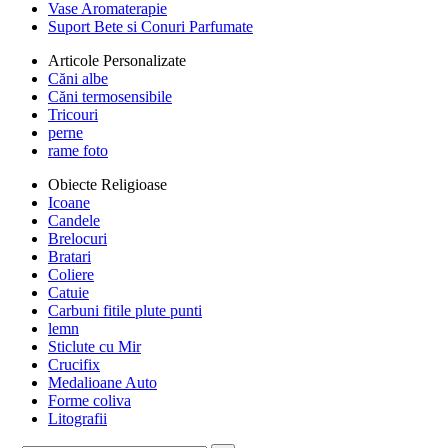
Vase Aromaterapie
Suport Bete si Conuri Parfumate
Articole Personalizate
Căni albe
Căni termosensibile
Tricouri
perne
rame foto
Obiecte Religioase
Icoane
Candele
Brelocuri
Bratari
Coliere
Catuie
Carbuni fitile plute punti
lemn
Sticlute cu Mir
Crucifix
Medalioane Auto
Forme coliva
Litografii