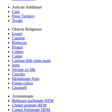
Articole Sublimare
Cani
Prese Termice
Textile
Obiecte Religioase
Icoane
Candele
Brelocuri
Bratari
Coliere
Catuie
Carbuni fitile plute punti
lemn
Sticlute cu Mir
Crucifix
Medalioane Auto
Forme coliva
Litografii
Aromaterapie
Betisoare parfumate HEM
Uleiuri aromate HEM
Conuri Parfumate HEM