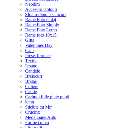
Neodim
Accesorii tablouri
Sfoara / Snur / Ciucuri
Rame Foto Colaj
Rame Foto Simple
Rame Foto Lemn
Rame foto 10x15
Gifts
Valentines Day
Cani
Prese Termice
Textile
Icoane
Candele
Brelocuri
Bratari
Coliere
Catuie
Carbuni fitile plute punti
lemn
Sticlute cu Mir
Crucifix
Medalioane Auto
Forme coliva
Litografii