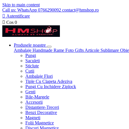
Skip to main content
Call us: WhatsApp 0766290092 contact@hmshop.ro

Autentificare

Cos
0
Produsele noastre
Ambalaje
Handmade
Rame Foto
Gifts
Articole Sublimare
Obie
Pungi
Saculeti
Sticlute
Cutii
Ambalaje Flori
Tiple Cu Clapeta Adeziva
Pungi Cu Inchidere Ziplock
Genti
Bile-Margele
Accesorii
Distantiere-Treceri
Benzi Decorative
Magneti
Folii Magnetice
Discuri Magnetice