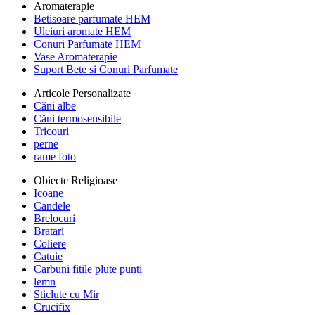
Aromaterapie
Betisoare parfumate HEM
Uleiuri aromate HEM
Conuri Parfumate HEM
Vase Aromaterapie
Suport Bete si Conuri Parfumate
Articole Personalizate
Căni albe
Căni termosensibile
Tricouri
perne
rame foto
Obiecte Religioase
Icoane
Candele
Brelocuri
Bratari
Coliere
Catuie
Carbuni fitile plute punti
lemn
Sticlute cu Mir
Crucifix