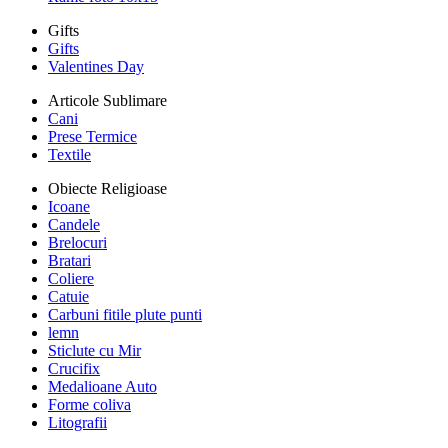
Gifts
Gifts
Valentines Day
Articole Sublimare
Cani
Prese Termice
Textile
Obiecte Religioase
Icoane
Candele
Brelocuri
Bratari
Coliere
Catuie
Carbuni fitile plute punti
lemn
Sticlute cu Mir
Crucifix
Medalioane Auto
Forme coliva
Litografii