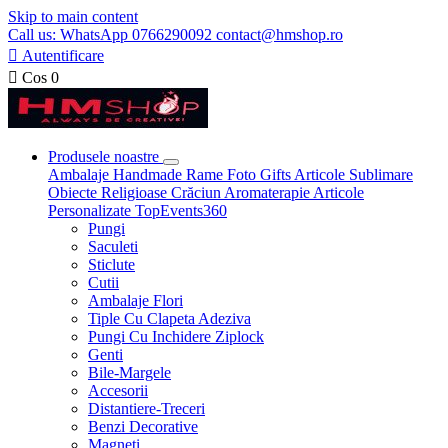
Skip to main content
Call us: WhatsApp 0766290092 contact@hmshop.ro

Autentificare

Cos
0
Produsele noastre
Ambalaje
Handmade
Rame Foto
Gifts
Articole Sublimare
Obiecte Religioase
Crăciun
Aromaterapie
Articole
Personalizate
TopEvents360
Pungi
Saculeti
Sticlute
Cutii
Ambalaje Flori
Tiple Cu Clapeta Adeziva
Pungi Cu Inchidere Ziplock
Genti
Bile-Margele
Accesorii
Distantiere-Treceri
Benzi Decorative
Magneti