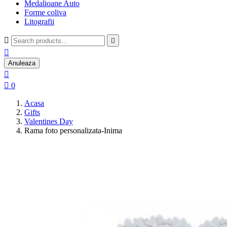
Medalioane Auto
Forme coliva
Litografii



Anuleaza


0
Acasa
Gifts
Valentines Day
Rama foto personalizata-Inima