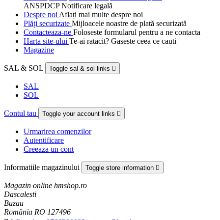
ANSPDCP Notificare legală
Despre noi
Aflați mai multe despre noi
Plăți securizate
Mijloacele noastre de plată securizată
Contacteaza-ne
Foloseste formularul pentru a ne contacta
Harta site-ului
Te-ai ratacit? Gaseste ceea ce cauti
Magazine
SAL & SOL
Toggle sal & sol links

SAL
SOL
Contul tau
Toggle your account links

Urmarirea comenzilor
Autentificare
Creeaza un cont
Informatiile magazinului
Toggle store information

Magazin online hmshop.ro
Dascalesti
Buzau
România RO 127496