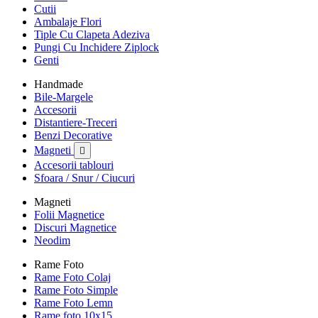
Cutii
Ambalaje Flori
Tiple Cu Clapeta Adeziva
Pungi Cu Inchidere Ziplock
Genti
Handmade
Bile-Margele
Accesorii
Distantiere-Treceri
Benzi Decorative
Magneti

Accesorii tablouri
Sfoara / Snur / Ciucuri
Magneti
Folii Magnetice
Discuri Magnetice
Neodim
Rame Foto
Rame Foto Colaj
Rame Foto Simple
Rame Foto Lemn
Rame foto 10x15