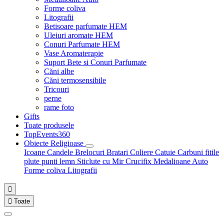
Forme coliva
Litografii
Betisoare parfumate HEM
Uleiuri aromate HEM
Conuri Parfumate HEM
Vase Aromaterapie
Suport Bete si Conuri Parfumate
Căni albe
Căni termosensibile
Tricouri
perne
rame foto
Gifts
Toate produsele
TopEvents360
Obiecte Religioase
Icoane
Candele
Brelocuri
Bratari
Coliere
Catuie
Carbuni fitile
plute punti
lemn
Sticlute cu Mir
Crucifix
Medalioane Auto
Forme coliva
Litografii


Toate