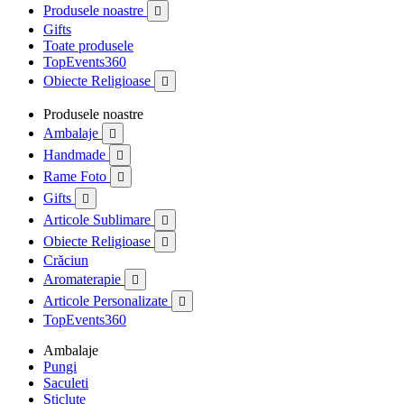
Produsele noastre

Gifts
Toate produsele
TopEvents360
Obiecte Religioase

Produsele noastre
Ambalaje

Handmade

Rame Foto

Gifts

Articole Sublimare

Obiecte Religioase

Crăciun
Aromaterapie

Articole Personalizate

TopEvents360
Ambalaje
Pungi
Saculeti
Sticlute