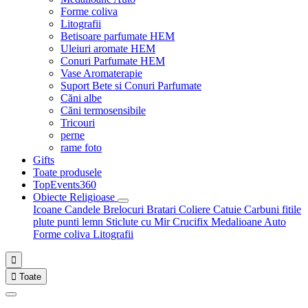
Forme coliva
Litografii
Betisoare parfumate HEM
Uleiuri aromate HEM
Conuri Parfumate HEM
Vase Aromaterapie
Suport Bete si Conuri Parfumate
Căni albe
Căni termosensibile
Tricouri
perne
rame foto
Gifts
Toate produsele
TopEvents360
Obiecte Religioase
Icoane
Candele
Brelocuri
Bratari
Coliere
Catuie
Carbuni fitile
plute punti
lemn
Sticlute cu Mir
Crucifix
Medalioane Auto
Forme coliva
Litografii


Toate