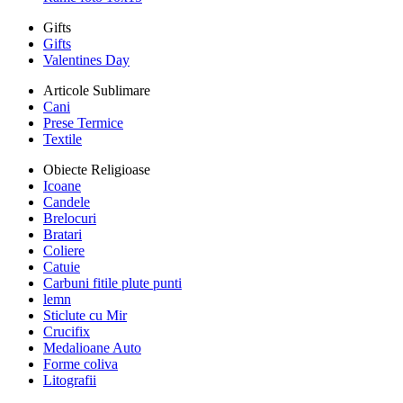
Gifts
Gifts
Valentines Day
Articole Sublimare
Cani
Prese Termice
Textile
Obiecte Religioase
Icoane
Candele
Brelocuri
Bratari
Coliere
Catuie
Carbuni fitile plute punti
lemn
Sticlute cu Mir
Crucifix
Medalioane Auto
Forme coliva
Litografii