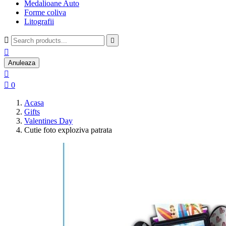
Medalioane Auto
Forme coliva
Litografii



Anuleaza


0
Acasa
Gifts
Valentines Day
Cutie foto exploziva patrata