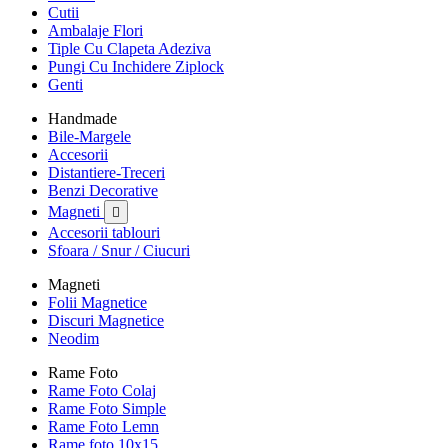
Cutii
Ambalaje Flori
Tiple Cu Clapeta Adeziva
Pungi Cu Inchidere Ziplock
Genti
Handmade
Bile-Margele
Accesorii
Distantiere-Treceri
Benzi Decorative
Magneti

Accesorii tablouri
Sfoara / Snur / Ciucuri
Magneti
Folii Magnetice
Discuri Magnetice
Neodim
Rame Foto
Rame Foto Colaj
Rame Foto Simple
Rame Foto Lemn
Rame foto 10x15