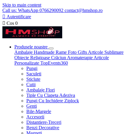
Skip to main content
Call us: WhatsApp 0766290092 contact@hmshop.ro

Autentificare

Cos
0
Produsele noastre
Ambalaje
Handmade
Rame Foto
Gifts
Articole Sublimare
Obiecte Religioase
Crăciun
Aromaterapie
Articole
Personalizate
TopEvents360
Pungi
Saculeti
Sticlute
Cutii
Ambalaje Flori
Tiple Cu Clapeta Adeziva
Pungi Cu Inchidere Ziplock
Genti
Bile-Margele
Accesorii
Distantiere-Treceri
Benzi Decorative
Magneti