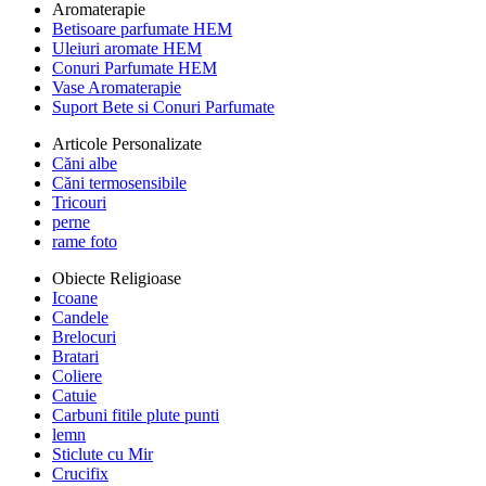
Aromaterapie
Betisoare parfumate HEM
Uleiuri aromate HEM
Conuri Parfumate HEM
Vase Aromaterapie
Suport Bete si Conuri Parfumate
Articole Personalizate
Căni albe
Căni termosensibile
Tricouri
perne
rame foto
Obiecte Religioase
Icoane
Candele
Brelocuri
Bratari
Coliere
Catuie
Carbuni fitile plute punti
lemn
Sticlute cu Mir
Crucifix