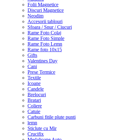
Folii Magnetice
Discuri Magnetice
Neodim
Accesorii tablouri
Sfoara / Snur / Ciucuri
Rame Foto Colaj
Rame Foto Simple
Rame Foto Lemn
Rame foto 10x15
Gifts
Valentines Day
Cani
Prese Termice
Textile
Icoane
Candele
Brelocuri
Bratari
Coliere
Catuie
Carbuni fitile plute punti
lemn
Sticlute cu Mir
Crucifix
Medalioane Auto