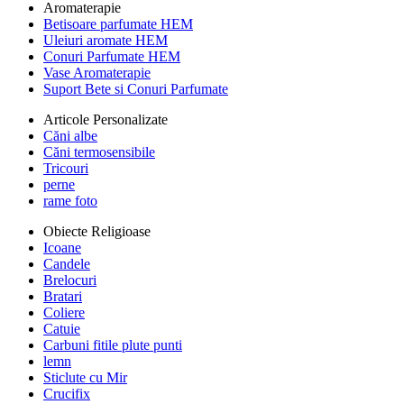
Aromaterapie
Betisoare parfumate HEM
Uleiuri aromate HEM
Conuri Parfumate HEM
Vase Aromaterapie
Suport Bete si Conuri Parfumate
Articole Personalizate
Căni albe
Căni termosensibile
Tricouri
perne
rame foto
Obiecte Religioase
Icoane
Candele
Brelocuri
Bratari
Coliere
Catuie
Carbuni fitile plute punti
lemn
Sticlute cu Mir
Crucifix