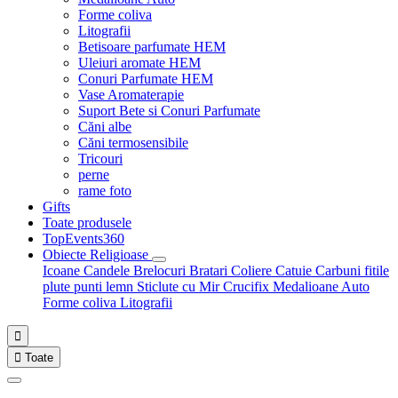
Forme coliva
Litografii
Betisoare parfumate HEM
Uleiuri aromate HEM
Conuri Parfumate HEM
Vase Aromaterapie
Suport Bete si Conuri Parfumate
Căni albe
Căni termosensibile
Tricouri
perne
rame foto
Gifts
Toate produsele
TopEvents360
Obiecte Religioase
Icoane
Candele
Brelocuri
Bratari
Coliere
Catuie
Carbuni fitile
plute punti
lemn
Sticlute cu Mir
Crucifix
Medalioane Auto
Forme coliva
Litografii


Toate