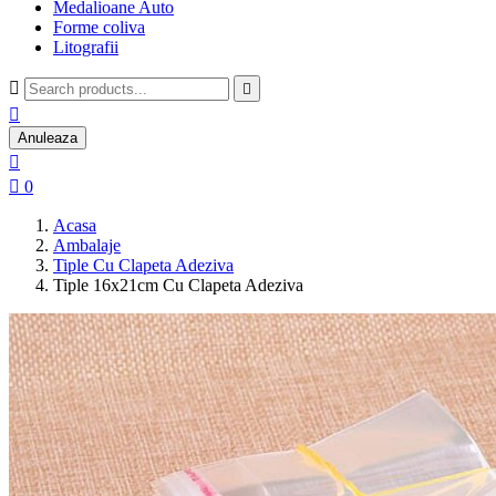
Medalioane Auto
Forme coliva
Litografii



Anuleaza


0
Acasa
Ambalaje
Tiple Cu Clapeta Adeziva
Tiple 16x21cm Cu Clapeta Adeziva