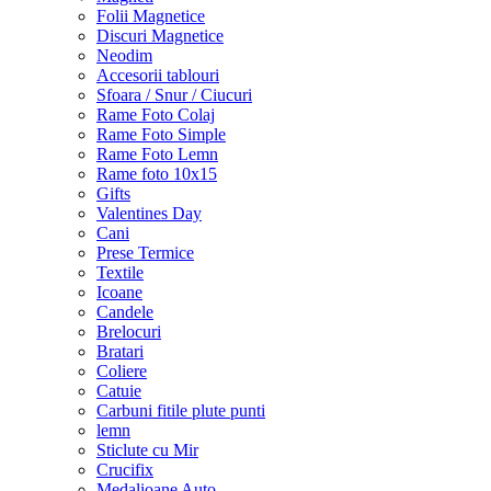
Folii Magnetice
Discuri Magnetice
Neodim
Accesorii tablouri
Sfoara / Snur / Ciucuri
Rame Foto Colaj
Rame Foto Simple
Rame Foto Lemn
Rame foto 10x15
Gifts
Valentines Day
Cani
Prese Termice
Textile
Icoane
Candele
Brelocuri
Bratari
Coliere
Catuie
Carbuni fitile plute punti
lemn
Sticlute cu Mir
Crucifix
Medalioane Auto