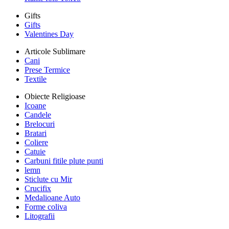
Gifts
Gifts
Valentines Day
Articole Sublimare
Cani
Prese Termice
Textile
Obiecte Religioase
Icoane
Candele
Brelocuri
Bratari
Coliere
Catuie
Carbuni fitile plute punti
lemn
Sticlute cu Mir
Crucifix
Medalioane Auto
Forme coliva
Litografii