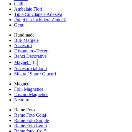
Cutii
Ambalaje Flori
Tiple Cu Clapeta Adeziva
Pungi Cu Inchidere Ziplock
Genti
Handmade
Bile-Margele
Accesorii
Distantiere-Treceri
Benzi Decorative
Magneti

Accesorii tablouri
Sfoara / Snur / Ciucuri
Magneti
Folii Magnetice
Discuri Magnetice
Neodim
Rame Foto
Rame Foto Colaj
Rame Foto Simple
Rame Foto Lemn
Rame foto 10x15