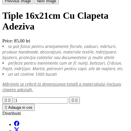
Previous image
Next image
Tiple 16x21cm Cu Clapeta
Adeziva
Price:
85,00 lei
se pot folosi pentru aranjamente florale, cadouri, mărturii,
produse handmade, decorațiuni, materiale textile, mărțișoare,
bijuterii, protecția coletelor sau documentelor și multe altele
perfecte pentru evenimente cum ar fi: nunți, botezuri, Crăciun,
Paște, mărțișor, Martie, petreceri pentru copii, zile de naștere, etc.
un set contine 1000 bucati
Mărimile se referă la dimensiunea totală a materialului (inclusiv
clapeta adezivă).





Adauga in cos
Distribuiti