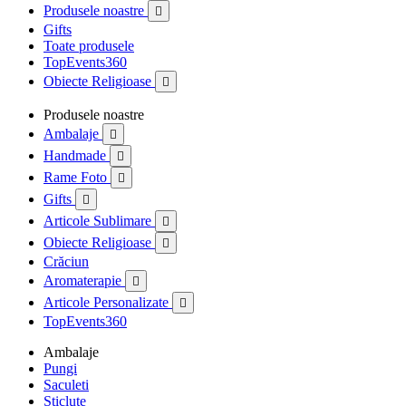
Produsele noastre

Gifts
Toate produsele
TopEvents360
Obiecte Religioase

Produsele noastre
Ambalaje

Handmade

Rame Foto

Gifts

Articole Sublimare

Obiecte Religioase

Crăciun
Aromaterapie

Articole Personalizate

TopEvents360
Ambalaje
Pungi
Saculeti
Sticlute