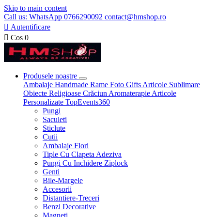
Skip to main content
Call us: WhatsApp 0766290092 contact@hmshop.ro

Autentificare

Cos
0
Produsele noastre
Ambalaje
Handmade
Rame Foto
Gifts
Articole Sublimare
Obiecte Religioase
Crăciun
Aromaterapie
Articole
Personalizate
TopEvents360
Pungi
Saculeti
Sticlute
Cutii
Ambalaje Flori
Tiple Cu Clapeta Adeziva
Pungi Cu Inchidere Ziplock
Genti
Bile-Margele
Accesorii
Distantiere-Treceri
Benzi Decorative
Magneti