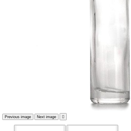
Previous image
Next image
