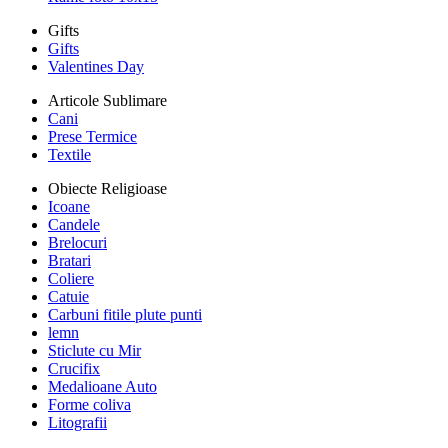
Gifts
Gifts
Valentines Day
Articole Sublimare
Cani
Prese Termice
Textile
Obiecte Religioase
Icoane
Candele
Brelocuri
Bratari
Coliere
Catuie
Carbuni fitile plute punti
lemn
Sticlute cu Mir
Crucifix
Medalioane Auto
Forme coliva
Litografii