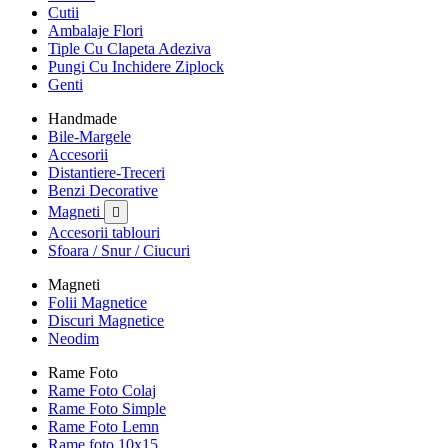
Cutii
Ambalaje Flori
Tiple Cu Clapeta Adeziva
Pungi Cu Inchidere Ziplock
Genti
Handmade
Bile-Margele
Accesorii
Distantiere-Treceri
Benzi Decorative
Magneti

Accesorii tablouri
Sfoara / Snur / Ciucuri
Magneti
Folii Magnetice
Discuri Magnetice
Neodim
Rame Foto
Rame Foto Colaj
Rame Foto Simple
Rame Foto Lemn
Rame foto 10x15