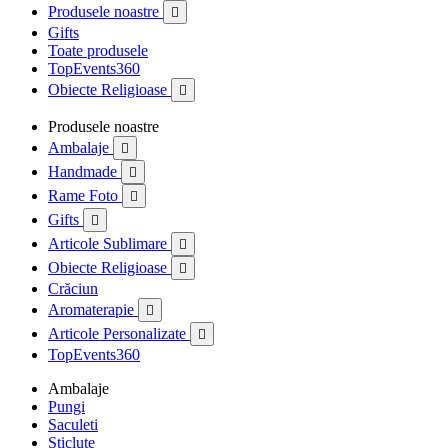
Produsele noastre

Gifts
Toate produsele
TopEvents360
Obiecte Religioase

Produsele noastre
Ambalaje

Handmade

Rame Foto

Gifts

Articole Sublimare

Obiecte Religioase

Crăciun
Aromaterapie

Articole Personalizate

TopEvents360
Ambalaje
Pungi
Saculeti
Sticlute