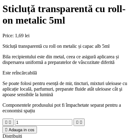
Sticluță transparentă cu roll-
on metalic 5ml
Price:
1,69 lei
Sticluță transparentă cu roll on metalic și capac alb 5ml
Bila recipientului este din metal, ceea ce asigură aplicarea și
dispersarea uniformă a preparatelor de vâscozitate diferită
Este reîncărcabilă
Se poate folosi pentru esență de mir, tincturi, mixturi uleioase cu
aplicație locală, parfumuri, preparate fluide atât uleioase cât şi
apoase sensibile la lumină
Componentele produsului pot fi împachetate separat pentru a
economisi spațiu





Adauga in cos
Distribuiti