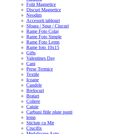
Folii Magnetice
Discuri Magnetice
Neodim
Accesorii tablouri
Sfoara / Snur / Ciucuri
Rame Foto Colaj
Rame Foto Simple
Rame Foto Lemn
Rame foto 10x15
Gifts
Valentines Day
Cani
Prese Termice
Textile
Icoane
Candele
Brelocuri
Bratari
Coliere
Catuie
Carbuni fitile plute punti
lemn
Sticlute cu Mir
Crucifix
Medalioane Auto