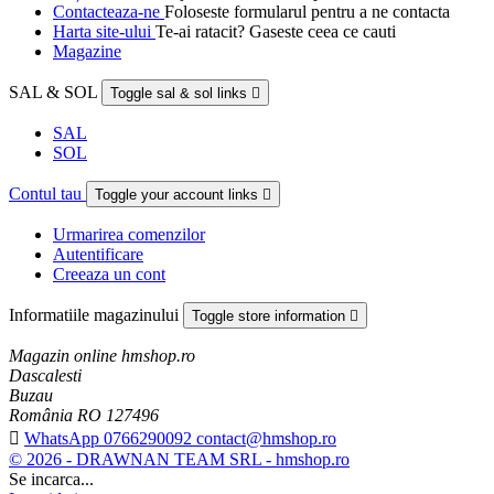
Contacteaza-ne
Foloseste formularul pentru a ne contacta
Harta site-ului
Te-ai ratacit? Gaseste ceea ce cauti
Magazine
SAL & SOL
Toggle sal & sol links

SAL
SOL
Contul tau
Toggle your account links

Urmarirea comenzilor
Autentificare
Creeaza un cont
Informatiile magazinului
Toggle store information

Magazin online hmshop.ro
Dascalesti
Buzau
România RO 127496

WhatsApp 0766290092 contact@hmshop.ro
© 2026 - DRAWNAN TEAM SRL - hmshop.ro
Se incarca...