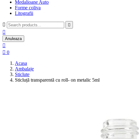
Medalioane Auto
Forme coliva
Litografii



Anuleaza


0
Acasa
Ambalaje
Sticlute
Sticluță transparentă cu roll- on metalic 5ml