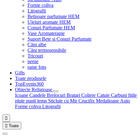
Forme coliva
Litografii
Betisoare parfumate HEM
Uleiuri aromate HEM
Conuri Parfumate HEM
Vase Aromaterapie
Suport Bete si Conuri Parfumate
Căni albe
Căni termosensibile
Tricouri
perne
rame foto
Gifts
Toate produsele
TopEvents360
Obiecte Religioase
Icoane
Candele
Brelocuri
Bratari
Coliere
Catuie
Carbuni fitile
plute punti
lemn
Sticlute cu Mir
Crucifix
Medalioane Auto
Forme coliva
Litografii


Toate