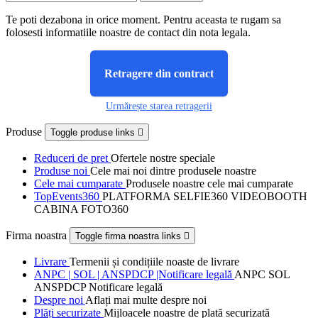
Te poti dezabona in orice moment. Pentru aceasta te rugam sa
folosesti informatiile noastre de contact din nota legala.
Retragere din contract
Urmărește starea retragerii
Produse
Toggle produse links

Reduceri de pret
Ofertele nostre speciale
Produse noi
Cele mai noi dintre produsele noastre
Cele mai cumparate
Produsele noastre cele mai cumparate
TopEvents360
PLATFORMA SELFIE360 VIDEOBOOTH
CABINA FOTO360
Firma noastra
Toggle firma noastra links

Livrare
Termenii și condițiile noaste de livrare
ANPC | SOL | ANSPDCP |Notificare legală
ANPC SOL
ANSPDCP Notificare legală
Despre noi
Aflați mai multe despre noi
Plăți securizate
Mijloacele noastre de plată securizată