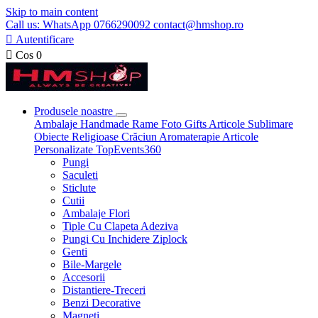
Skip to main content
Call us: WhatsApp 0766290092 contact@hmshop.ro

Autentificare

Cos
0
Produsele noastre
Ambalaje
Handmade
Rame Foto
Gifts
Articole Sublimare
Obiecte Religioase
Crăciun
Aromaterapie
Articole
Personalizate
TopEvents360
Pungi
Saculeti
Sticlute
Cutii
Ambalaje Flori
Tiple Cu Clapeta Adeziva
Pungi Cu Inchidere Ziplock
Genti
Bile-Margele
Accesorii
Distantiere-Treceri
Benzi Decorative
Magneti