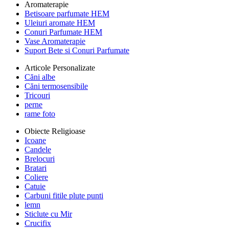
Aromaterapie
Betisoare parfumate HEM
Uleiuri aromate HEM
Conuri Parfumate HEM
Vase Aromaterapie
Suport Bete si Conuri Parfumate
Articole Personalizate
Căni albe
Căni termosensibile
Tricouri
perne
rame foto
Obiecte Religioase
Icoane
Candele
Brelocuri
Bratari
Coliere
Catuie
Carbuni fitile plute punti
lemn
Sticlute cu Mir
Crucifix