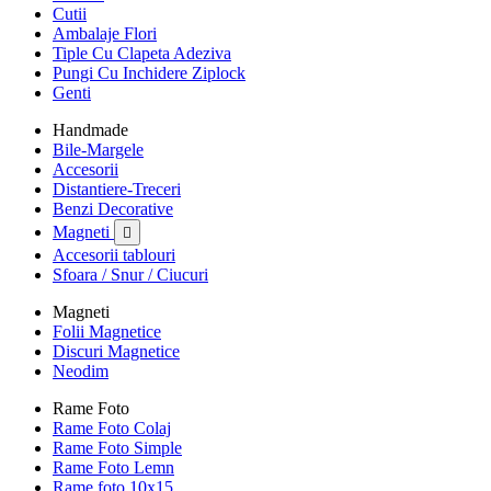
Cutii
Ambalaje Flori
Tiple Cu Clapeta Adeziva
Pungi Cu Inchidere Ziplock
Genti
Handmade
Bile-Margele
Accesorii
Distantiere-Treceri
Benzi Decorative
Magneti

Accesorii tablouri
Sfoara / Snur / Ciucuri
Magneti
Folii Magnetice
Discuri Magnetice
Neodim
Rame Foto
Rame Foto Colaj
Rame Foto Simple
Rame Foto Lemn
Rame foto 10x15