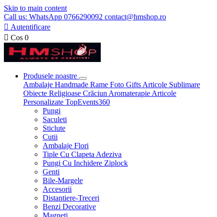
Skip to main content
Call us: WhatsApp 0766290092 contact@hmshop.ro

Autentificare

Cos
0
Produsele noastre
Ambalaje
Handmade
Rame Foto
Gifts
Articole Sublimare
Obiecte Religioase
Crăciun
Aromaterapie
Articole
Personalizate
TopEvents360
Pungi
Saculeti
Sticlute
Cutii
Ambalaje Flori
Tiple Cu Clapeta Adeziva
Pungi Cu Inchidere Ziplock
Genti
Bile-Margele
Accesorii
Distantiere-Treceri
Benzi Decorative
Magneti