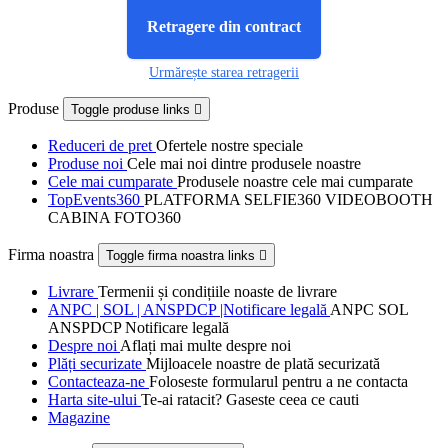
Retragere din contract
Urmărește starea retragerii
Produse
Toggle produse links

Reduceri de pret
Ofertele nostre speciale
Produse noi
Cele mai noi dintre produsele noastre
Cele mai cumparate
Produsele noastre cele mai cumparate
TopEvents360
PLATFORMA SELFIE360 VIDEOBOOTH
CABINA FOTO360
Firma noastra
Toggle firma noastra links

Livrare
Termenii și condițiile noaste de livrare
ANPC | SOL | ANSPDCP |Notificare legală
ANPC SOL
ANSPDCP Notificare legală
Despre noi
Aflați mai multe despre noi
Plăți securizate
Mijloacele noastre de plată securizată
Contacteaza-ne
Foloseste formularul pentru a ne contacta
Harta site-ului
Te-ai ratacit? Gaseste ceea ce cauti
Magazine