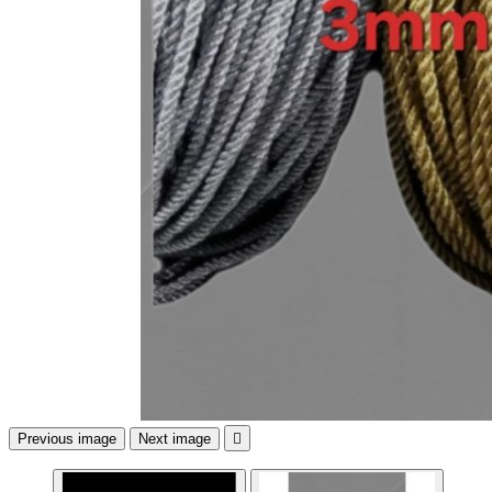
Previous image
Next image
