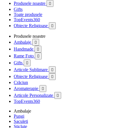
Produsele noastre

Gifts
Toate produsele
TopEvents360
Obiecte Religioase

Produsele noastre
Ambalaje

Handmade

Rame Foto

Gifts

Articole Sublimare

Obiecte Religioase

Crăciun
Aromaterapie

Articole Personalizate

TopEvents360
Ambalaje
Pungi
Saculeti
Sticlute