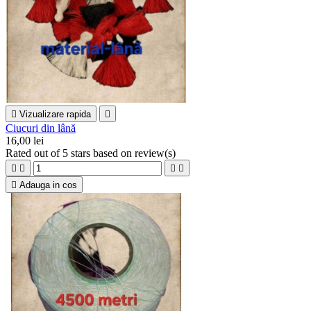

Vizualizare rapida

Ciucuri din lână
16,00 lei
Rated
out of 5 stars based on
review(s)





Adauga in cos