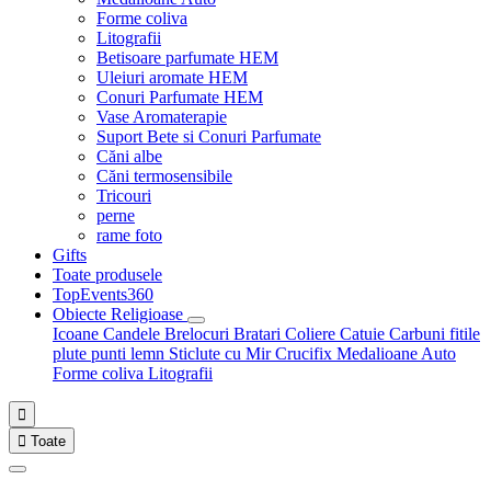
Forme coliva
Litografii
Betisoare parfumate HEM
Uleiuri aromate HEM
Conuri Parfumate HEM
Vase Aromaterapie
Suport Bete si Conuri Parfumate
Căni albe
Căni termosensibile
Tricouri
perne
rame foto
Gifts
Toate produsele
TopEvents360
Obiecte Religioase
Icoane
Candele
Brelocuri
Bratari
Coliere
Catuie
Carbuni fitile
plute punti
lemn
Sticlute cu Mir
Crucifix
Medalioane Auto
Forme coliva
Litografii


Toate