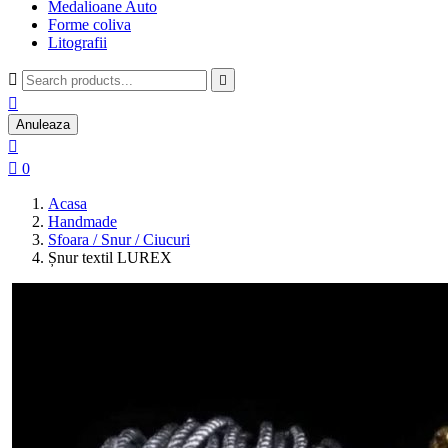
Medalioane Auto
Forme coliva
Litografii



Anuleaza


0
Acasa
Handmade
Sfoara / Snur / Ciucuri
Șnur textil LUREX