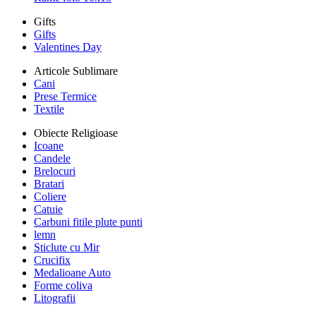
Gifts
Gifts
Valentines Day
Articole Sublimare
Cani
Prese Termice
Textile
Obiecte Religioase
Icoane
Candele
Brelocuri
Bratari
Coliere
Catuie
Carbuni fitile plute punti
lemn
Sticlute cu Mir
Crucifix
Medalioane Auto
Forme coliva
Litografii