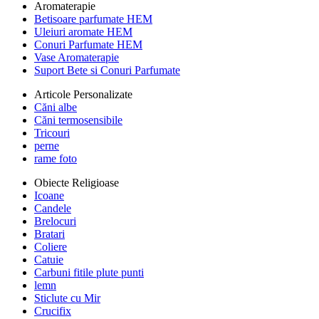
Aromaterapie
Betisoare parfumate HEM
Uleiuri aromate HEM
Conuri Parfumate HEM
Vase Aromaterapie
Suport Bete si Conuri Parfumate
Articole Personalizate
Căni albe
Căni termosensibile
Tricouri
perne
rame foto
Obiecte Religioase
Icoane
Candele
Brelocuri
Bratari
Coliere
Catuie
Carbuni fitile plute punti
lemn
Sticlute cu Mir
Crucifix