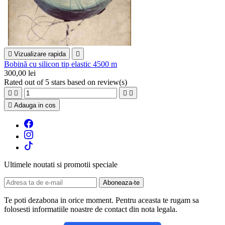

Vizualizare rapida

Bobină cu silicon tip elastic 4500 m
300,00 lei
Rated
out of 5 stars based on
review(s)





Adauga in cos
Ultimele noutati si promotii speciale
Te poti dezabona in orice moment. Pentru aceasta te rugam sa
folosesti informatiile noastre de contact din nota legala.