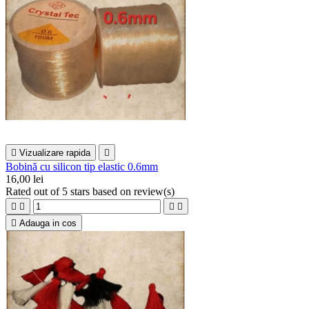

Vizualizare rapida

Bobină cu silicon tip elastic 0.6mm
16,00 lei
Rated
out of 5 stars based on
review(s)





Adauga in cos