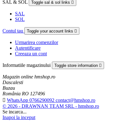
SAL & SOL
Toggle sal & sol links

SAL
SOL
Contul tau
Toggle your account links

Urmarirea comenzilor
Autentificare
Creeaza un cont
Informatiile magazinului
Toggle store information

Magazin online hmshop.ro
Dascalesti
Buzau
România RO 127496

WhatsApp 0766290092 contact@hmshop.ro
© 2026 - DRAWNAN TEAM SRL - hmshop.ro
Se incarca...
Inapoi la inceput