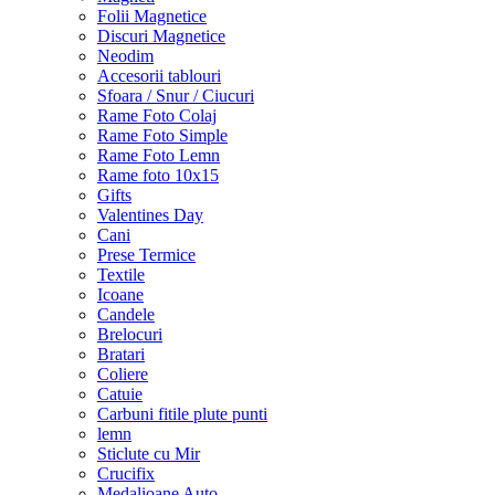
Folii Magnetice
Discuri Magnetice
Neodim
Accesorii tablouri
Sfoara / Snur / Ciucuri
Rame Foto Colaj
Rame Foto Simple
Rame Foto Lemn
Rame foto 10x15
Gifts
Valentines Day
Cani
Prese Termice
Textile
Icoane
Candele
Brelocuri
Bratari
Coliere
Catuie
Carbuni fitile plute punti
lemn
Sticlute cu Mir
Crucifix
Medalioane Auto