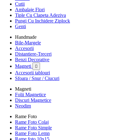
Cutii
Ambalaje Flori
Tiple Cu Clapeta Adeziva
Pungi Cu Inchidere Ziplock
Genti
Handmade
Bile-Margele
Accesorii
Distantiere-Treceri
Benzi Decorative
Magneti

Accesorii tablouri
Sfoara / Snur / Ciucuri
Magneti
Folii Magnetice
Discuri Magnetice
Neodim
Rame Foto
Rame Foto Colaj
Rame Foto Simple
Rame Foto Lemn
Rame foto 10x15