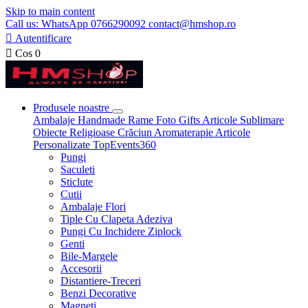
Skip to main content
Call us: WhatsApp 0766290092 contact@hmshop.ro

Autentificare

Cos
0
Produsele noastre
Ambalaje
Handmade
Rame Foto
Gifts
Articole Sublimare
Obiecte Religioase
Crăciun
Aromaterapie
Articole
Personalizate
TopEvents360
Pungi
Saculeti
Sticlute
Cutii
Ambalaje Flori
Tiple Cu Clapeta Adeziva
Pungi Cu Inchidere Ziplock
Genti
Bile-Margele
Accesorii
Distantiere-Treceri
Benzi Decorative
Magneti