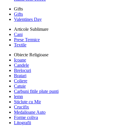
Gifts
Gifts
Valentines Day
Articole Sublimare
Cani
Prese Termice
Textile
Obiecte Religioase
Icoane
Candele
Brelocuri
Bratari
Coliere
Catuie
Carbuni fitile plute punti
lemn
Sticlute cu Mir
Crucifix
Medalioane Auto
Forme coliva
Litografii