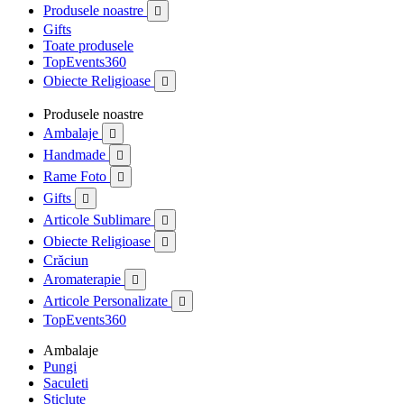
Produsele noastre

Gifts
Toate produsele
TopEvents360
Obiecte Religioase

Produsele noastre
Ambalaje

Handmade

Rame Foto

Gifts

Articole Sublimare

Obiecte Religioase

Crăciun
Aromaterapie

Articole Personalizate

TopEvents360
Ambalaje
Pungi
Saculeti
Sticlute