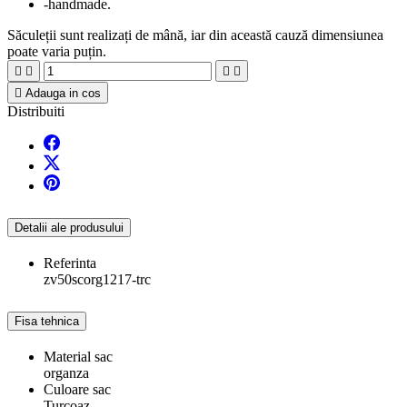
-handmade.
Săculeții sunt realizați de mână, iar din această cauză dimensiunea
poate varia puțin.





Adauga in cos
Distribuiti
Detalii ale produsului
Referinta
zv50scorg1217-trc
Fisa tehnica
Material sac
organza
Culoare sac
Turcoaz