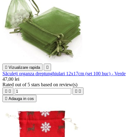

Vizualizare rapida

Săculeți organza dreptunghiulari 12x17cm (set 100 buc) - Verde
47,00 lei
Rated
out of 5 stars based on
review(s)





Adauga in cos