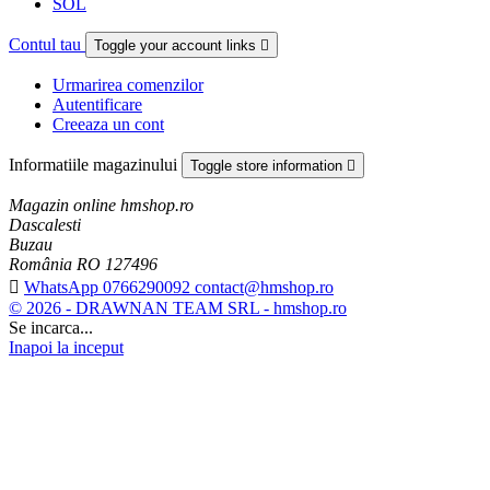
SOL
Contul tau
Toggle your account links

Urmarirea comenzilor
Autentificare
Creeaza un cont
Informatiile magazinului
Toggle store information

Magazin online hmshop.ro
Dascalesti
Buzau
România RO 127496

WhatsApp 0766290092 contact@hmshop.ro
© 2026 - DRAWNAN TEAM SRL - hmshop.ro
Se incarca...
Inapoi la inceput