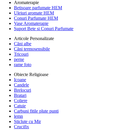
Aromaterapie
Betisoare parfumate HEM
Uleiuri aromate HEM
Conuri Parfumate HEM
Vase Aromaterapie
Suport Bete si Conuri Parfumate
Articole Personalizate
Căni albe
Căni termosensibile
Tricouri
perne
rame foto
Obiecte Religioase
Icoane
Candele
Brelocuri
Bratari
Coliere
Catuie
Carbuni fitile plute punti
lemn
Sticlute cu Mir
Crucifix