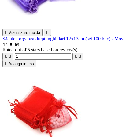

Vizualizare rapida

Săculeți organza dreptunghiulari 12x17cm (set 100 buc) - Mov
47,00 lei
Rated
out of 5 stars based on
review(s)





Adauga in cos