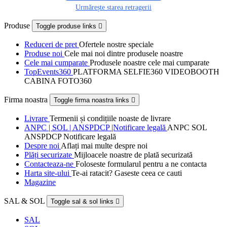
Urmărește starea retragerii
Produse
Toggle produse links

Reduceri de pret
Ofertele nostre speciale
Produse noi
Cele mai noi dintre produsele noastre
Cele mai cumparate
Produsele noastre cele mai cumparate
TopEvents360
PLATFORMA SELFIE360 VIDEOBOOTH
CABINA FOTO360
Firma noastra
Toggle firma noastra links

Livrare
Termenii și condițiile noaste de livrare
ANPC | SOL | ANSPDCP |Notificare legală
ANPC SOL
ANSPDCP Notificare legală
Despre noi
Aflați mai multe despre noi
Plăți securizate
Mijloacele noastre de plată securizată
Contacteaza-ne
Foloseste formularul pentru a ne contacta
Harta site-ului
Te-ai ratacit? Gaseste ceea ce cauti
Magazine
SAL & SOL
Toggle sal & sol links

SAL