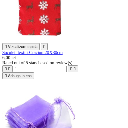

Vizualizare rapida

Saculeti textili-Craciun 20X30cm
6,00 lei
Rated
out of 5 stars based on
review(s)





Adauga in cos