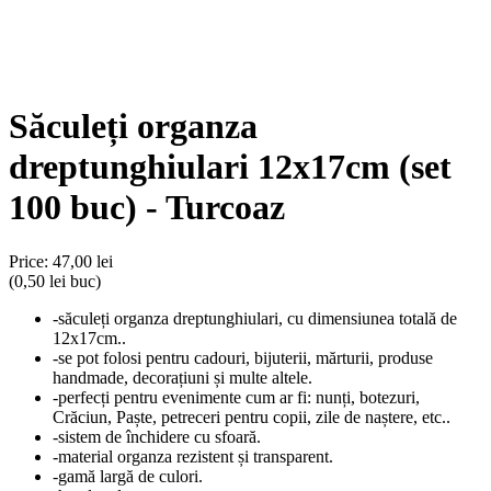
Săculeți organza
dreptunghiulari 12x17cm (set
100 buc) - Turcoaz
Price:
47,00 lei
(0,50 lei buc)
-săculeți organza dreptunghiulari, cu dimensiunea totală de
12x17cm..
-se pot folosi pentru cadouri, bijuterii, mărturii, produse
handmade, decorațiuni și multe altele.
-perfecți pentru evenimente cum ar fi: nunți, botezuri,
Crăciun, Paște, petreceri pentru copii, zile de naștere, etc..
-sistem de închidere cu sfoară.
-material organza rezistent și transparent.
-gamă largă de culori.