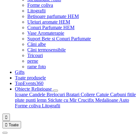
Forme coliva
Litografii
Betisoare parfumate HEM
Uleiuri aromate HEM
Conuri Parfumate HEM
Vase Aromaterapie
Suport Bete si Conuri Parfumate
Căni albe
Căni termosensibile
Tricouri
perne
rame foto
Gifts
Toate produsele
TopEvents360
Obiecte Religioase
Icoane
Candele
Brelocuri
Bratari
Coliere
Catuie
Carbuni fitile
plute punti
lemn
Sticlute cu Mir
Crucifix
Medalioane Auto
Forme coliva
Litografii


Toate