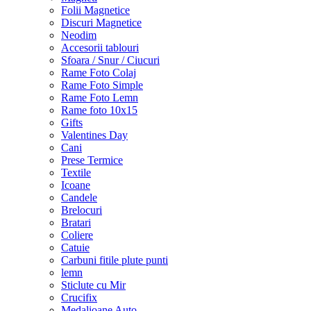
Folii Magnetice
Discuri Magnetice
Neodim
Accesorii tablouri
Sfoara / Snur / Ciucuri
Rame Foto Colaj
Rame Foto Simple
Rame Foto Lemn
Rame foto 10x15
Gifts
Valentines Day
Cani
Prese Termice
Textile
Icoane
Candele
Brelocuri
Bratari
Coliere
Catuie
Carbuni fitile plute punti
lemn
Sticlute cu Mir
Crucifix
Medalioane Auto