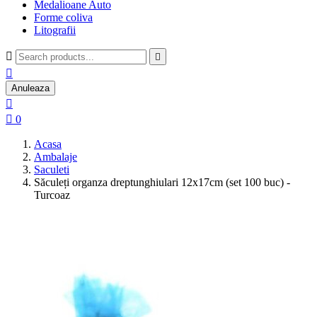
Medalioane Auto
Forme coliva
Litografii



Anuleaza


0
Acasa
Ambalaje
Saculeti
Săculeți organza dreptunghiulari 12x17cm (set 100 buc) -
Turcoaz