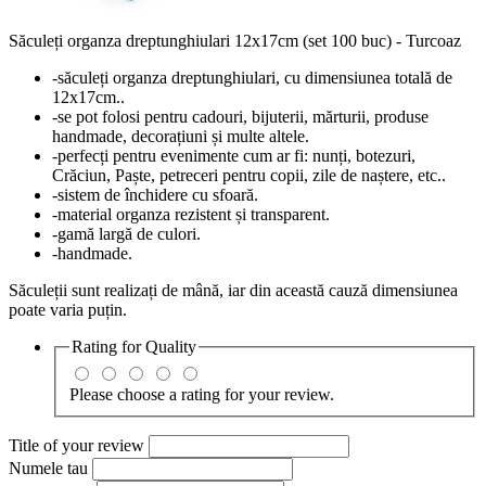
Săculeți organza dreptunghiulari 12x17cm (set 100 buc) - Turcoaz
-săculeți organza dreptunghiulari, cu dimensiunea totală de
12x17cm..
-se pot folosi pentru cadouri, bijuterii, mărturii, produse
handmade, decorațiuni și multe altele.
-perfecți pentru evenimente cum ar fi: nunți, botezuri,
Crăciun, Paște, petreceri pentru copii, zile de naștere, etc..
-sistem de închidere cu sfoară.
-material organza rezistent și transparent.
-gamă largă de culori.
-handmade.
Săculeții sunt realizați de mână, iar din această cauză dimensiunea
poate varia puțin.
Rating for
Quality
Please choose a rating for your review.
Title of your review
Numele tau