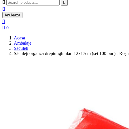



Anuleaza


0
Acasa
Ambalaje
Saculeti
Săculeți organza dreptunghiulari 12x17cm (set 100 buc) - Roșu