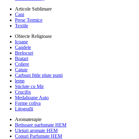
Articole Sublimare
Cani
Prese Termice
Textile
Obiecte Religioase
Icoane
Candele
Brelocuri
Bratari
Coliere
Catuie
Carbuni fitile plute punti
lemn
Sticlute cu Mir
Crucifix
Medalioane Auto
Forme coliva
Litografii
Aromaterapie
Betisoare parfumate HEM
Uleiuri aromate HEM
Conuri Parfumate HEM