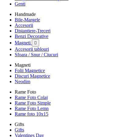
Genti
Handmade
Bile-Margele
Accesorii
Distantiere-Treceri
Benzi Decorative
Magneti

Accesorii tablouri
Sfoara / Snur / Ciucuri
Magneti
Folii Magnetice
Discuri Magnetice
Neodim
Rame Foto
Rame Foto Colaj
Rame Foto Simple
Rame Foto Lemn
Rame foto 10x15
Gifts
Gifts
Valentines Day