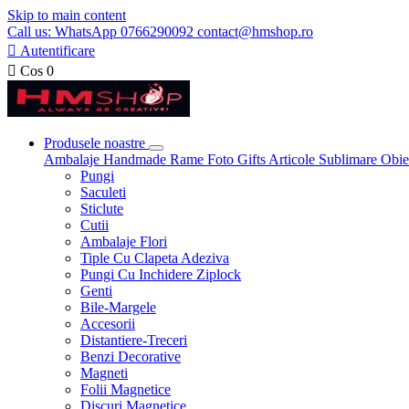
Skip to main content
Call us: WhatsApp 0766290092 contact@hmshop.ro

Autentificare

Cos
0
Produsele noastre
Ambalaje
Handmade
Rame Foto
Gifts
Articole Sublimare
Obie
Pungi
Saculeti
Sticlute
Cutii
Ambalaje Flori
Tiple Cu Clapeta Adeziva
Pungi Cu Inchidere Ziplock
Genti
Bile-Margele
Accesorii
Distantiere-Treceri
Benzi Decorative
Magneti
Folii Magnetice
Discuri Magnetice