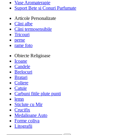
Vase Aromaterapie
Suport Bete si Conuri Parfumate
Articole Personalizate
Căni albe
Căni termosensibile
Tricouri
perne
rame foto
Obiecte Religioase
Icoane
Candele
Brelocuri
Bratari
Coliere
Catuie
Carbuni fitile plute punti
lemn
Sticlute cu Mir
Crucifix
Medalioane Auto
Forme coliva
Litografii