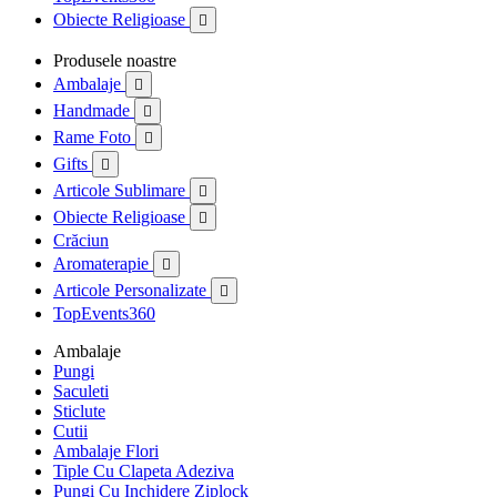
Obiecte Religioase

Produsele noastre
Ambalaje

Handmade

Rame Foto

Gifts

Articole Sublimare

Obiecte Religioase

Crăciun
Aromaterapie

Articole Personalizate

TopEvents360
Ambalaje
Pungi
Saculeti
Sticlute
Cutii
Ambalaje Flori
Tiple Cu Clapeta Adeziva
Pungi Cu Inchidere Ziplock