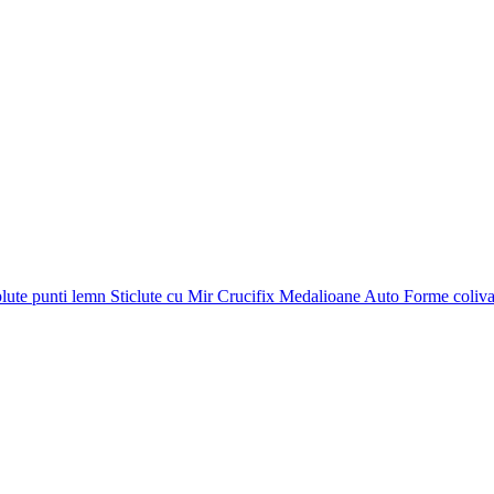
plute punti
lemn
Sticlute cu Mir
Crucifix
Medalioane Auto
Forme coliv