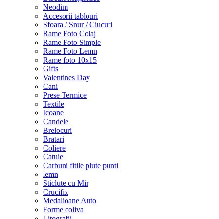
Neodim
Accesorii tablouri
Sfoara / Snur / Ciucuri
Rame Foto Colaj
Rame Foto Simple
Rame Foto Lemn
Rame foto 10x15
Gifts
Valentines Day
Cani
Prese Termice
Textile
Icoane
Candele
Brelocuri
Bratari
Coliere
Catuie
Carbuni fitile plute punti
lemn
Sticlute cu Mir
Crucifix
Medalioane Auto
Forme coliva
Litografii