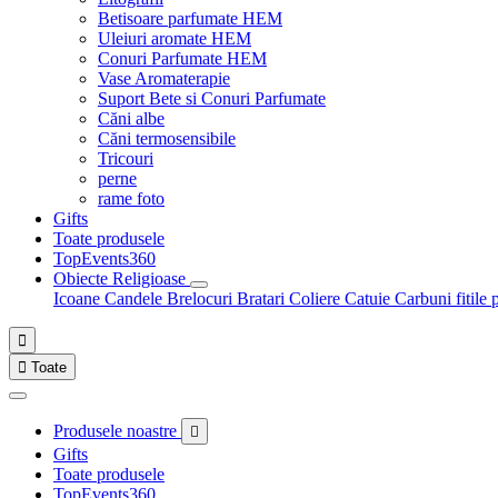
Betisoare parfumate HEM
Uleiuri aromate HEM
Conuri Parfumate HEM
Vase Aromaterapie
Suport Bete si Conuri Parfumate
Căni albe
Căni termosensibile
Tricouri
perne
rame foto
Gifts
Toate produsele
TopEvents360
Obiecte Religioase
Icoane
Candele
Brelocuri
Bratari
Coliere
Catuie
Carbuni fitile 


Toate
Produsele noastre

Gifts
Toate produsele
TopEvents360