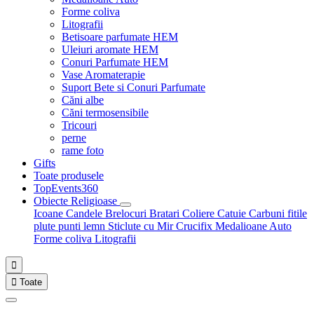
Forme coliva
Litografii
Betisoare parfumate HEM
Uleiuri aromate HEM
Conuri Parfumate HEM
Vase Aromaterapie
Suport Bete si Conuri Parfumate
Căni albe
Căni termosensibile
Tricouri
perne
rame foto
Gifts
Toate produsele
TopEvents360
Obiecte Religioase
Icoane
Candele
Brelocuri
Bratari
Coliere
Catuie
Carbuni fitile
plute punti
lemn
Sticlute cu Mir
Crucifix
Medalioane Auto
Forme coliva
Litografii


Toate