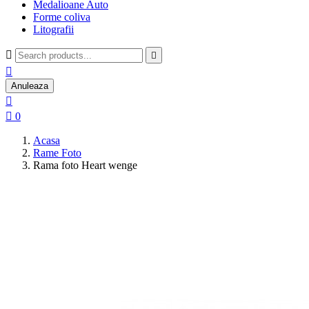
Medalioane Auto
Forme coliva
Litografii



Anuleaza


0
Acasa
Rame Foto
Rama foto Heart wenge