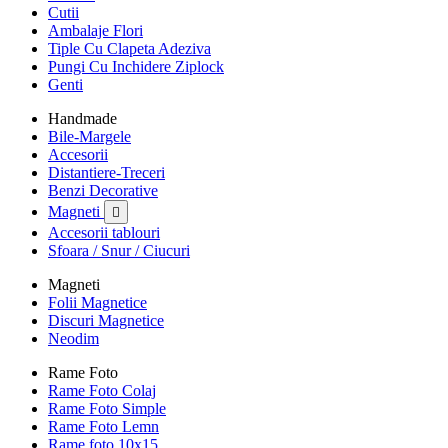
Cutii
Ambalaje Flori
Tiple Cu Clapeta Adeziva
Pungi Cu Inchidere Ziplock
Genti
Handmade
Bile-Margele
Accesorii
Distantiere-Treceri
Benzi Decorative
Magneti

Accesorii tablouri
Sfoara / Snur / Ciucuri
Magneti
Folii Magnetice
Discuri Magnetice
Neodim
Rame Foto
Rame Foto Colaj
Rame Foto Simple
Rame Foto Lemn
Rame foto 10x15