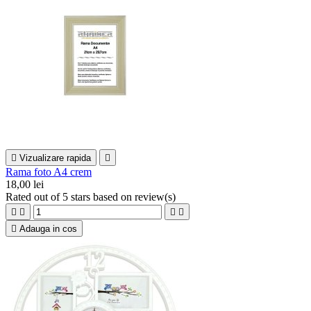

Vizualizare rapida

Rama foto A4 crem
18,00 lei
Rated
out of 5 stars based on
review(s)





Adauga in cos