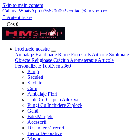
Skip to main content
Call us: WhatsApp 0766290092 contact@hmshop.ro

Autentificare

Cos
0
Produsele noastre
Ambalaje
Handmade
Rame Foto
Gifts
Articole Sublimare
Obiecte Religioase
Crăciun
Aromaterapie
Articole
Personalizate
TopEvents360
Pungi
Saculeti
Sticlute
Cutii
Ambalaje Flori
Tiple Cu Clapeta Adeziva
Pungi Cu Inchidere Ziplock
Genti
Bile-Margele
Accesorii
Distantiere-Treceri
Benzi Decorative
Magneti