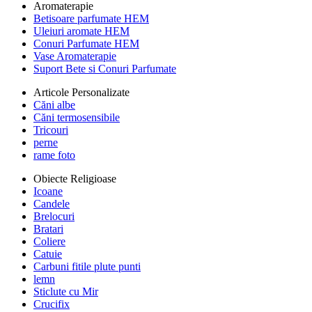
Aromaterapie
Betisoare parfumate HEM
Uleiuri aromate HEM
Conuri Parfumate HEM
Vase Aromaterapie
Suport Bete si Conuri Parfumate
Articole Personalizate
Căni albe
Căni termosensibile
Tricouri
perne
rame foto
Obiecte Religioase
Icoane
Candele
Brelocuri
Bratari
Coliere
Catuie
Carbuni fitile plute punti
lemn
Sticlute cu Mir
Crucifix