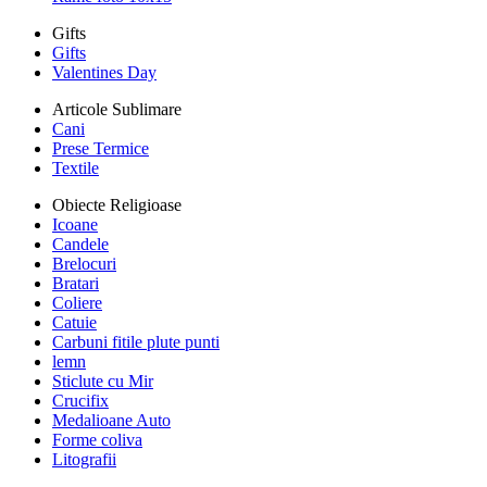
Gifts
Gifts
Valentines Day
Articole Sublimare
Cani
Prese Termice
Textile
Obiecte Religioase
Icoane
Candele
Brelocuri
Bratari
Coliere
Catuie
Carbuni fitile plute punti
lemn
Sticlute cu Mir
Crucifix
Medalioane Auto
Forme coliva
Litografii