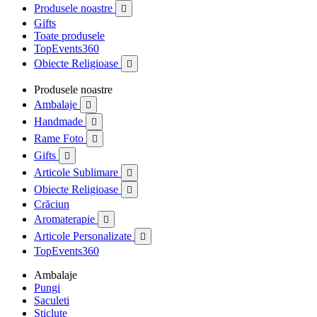
Produsele noastre

Gifts
Toate produsele
TopEvents360
Obiecte Religioase

Produsele noastre
Ambalaje

Handmade

Rame Foto

Gifts

Articole Sublimare

Obiecte Religioase

Crăciun
Aromaterapie

Articole Personalizate

TopEvents360
Ambalaje
Pungi
Saculeti
Sticlute