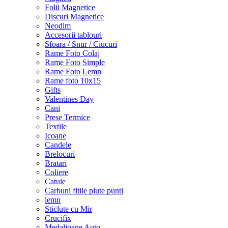
Folii Magnetice
Discuri Magnetice
Neodim
Accesorii tablouri
Sfoara / Snur / Ciucuri
Rame Foto Colaj
Rame Foto Simple
Rame Foto Lemn
Rame foto 10x15
Gifts
Valentines Day
Cani
Prese Termice
Textile
Icoane
Candele
Brelocuri
Bratari
Coliere
Catuie
Carbuni fitile plute punti
lemn
Sticlute cu Mir
Crucifix
Medalioane Auto