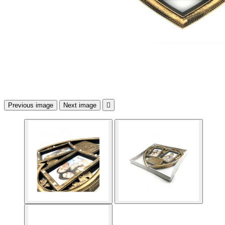
Previous image
Next image
