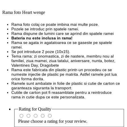
Rama foto Heart wenge
Rama foto colaj ce poate imbina mai multe poze.
Pozele se introduc prin spatele ramei.
Rama dispune de lumini care se aprind din spatele ramei
Bateria nu este inclusa in rama!
Rama se agata in agatatoarea ce se gaseste pe spatele
ramei.
Se pot introduce 2 poze (10x15).
Tema rama: zi onomastica, zi de nastere, membru nou al
familiei, ziua mamei, ziua tatalui, aniversare, nunta, botez,
Valentines Day, Dragobete
Rama este fabricata din plastic printr-un procedeu ce se
numeste injectie de plastic pe matrita. Astfel ramele pot lua
orice forma dorita.
Ramele sunt ambalate in folie de plastic si cutie de carton ce
garanteaza siguranta la transport.
Cutiile de carton pot fi reasamblate pentru a reintroduce
rama in cutie dupa ce este personalizata.
Rating for
Quality
Please choose a rating for your review.