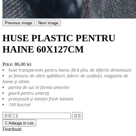
Previous image
Next image
HUSE PLASTIC PENTRU
HAINE 60X127CM
Price:
86,00 lei
huse transparente pentru haine, fără pliu, de diferite dimensiuni
se folosesc de către spălătorii, fabrici de confecții, magazine de
haine și altele.
partea de sus în forma umerilor
gaură pentru umeraș
protejează și mențin fresh hainele
100 buc/set





Adauga in cos
Distribuiti