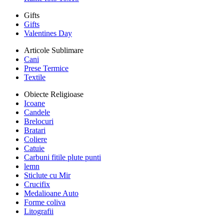
Gifts
Gifts
Valentines Day
Articole Sublimare
Cani
Prese Termice
Textile
Obiecte Religioase
Icoane
Candele
Brelocuri
Bratari
Coliere
Catuie
Carbuni fitile plute punti
lemn
Sticlute cu Mir
Crucifix
Medalioane Auto
Forme coliva
Litografii