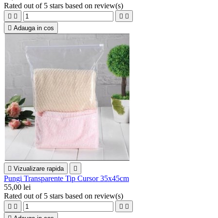
Rated
out of 5 stars based on
review(s)





Adauga in cos

Vizualizare rapida

Pungi Transparente Tip Cursor 35x45cm
55,00 lei
Rated
out of 5 stars based on
review(s)



