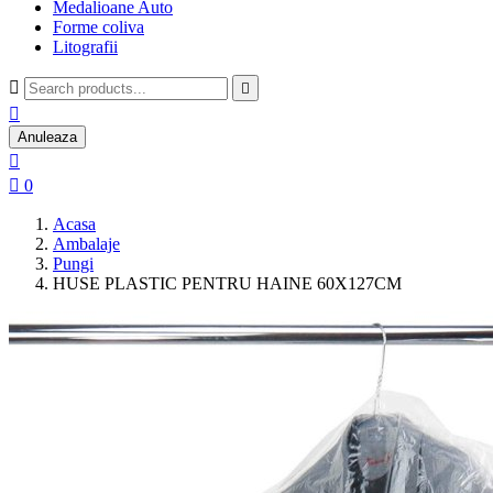
Medalioane Auto
Forme coliva
Litografii



Anuleaza


0
Acasa
Ambalaje
Pungi
HUSE PLASTIC PENTRU HAINE 60X127CM