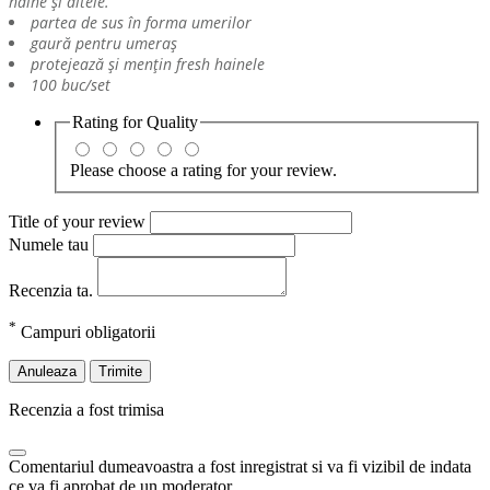
haine și altele.
partea de sus în forma umerilor
gaură pentru umeraș
protejează și mențin fresh hainele
100 buc/set
Rating for
Quality
Please choose a rating for your review.
Title of your review
Numele tau
Recenzia ta.
*
Campuri obligatorii
Anuleaza
Trimite
Recenzia a fost trimisa
Comentariul dumeavoastra a fost inregistrat si va fi vizibil de indata
ce va fi aprobat de un moderator.