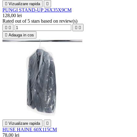

Vizualizare rapida

PUNGI STAND-UP 26X35X9CM
128,00 lei
Rated
out of 5 stars based on
review(s)





Adauga in cos

Vizualizare rapida

HUSE HAINE 60X115CM
78,00 lei