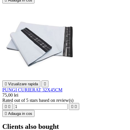

Adauga in cos

Vizualizare rapida

PUNGI CURIERAT 32X45CM
75,00 lei
Rated
out of 5 stars based on
review(s)





Adauga in cos
Clients also bought