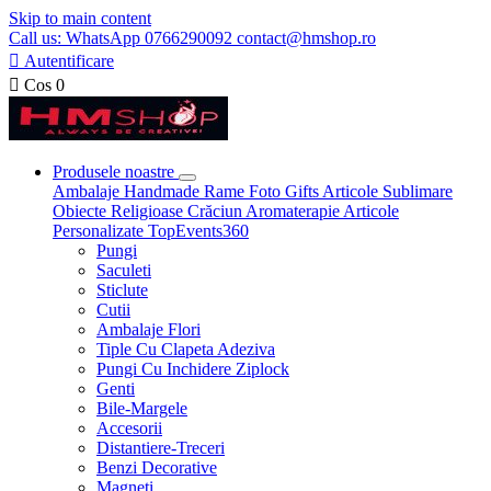
Skip to main content
Call us: WhatsApp 0766290092 contact@hmshop.ro

Autentificare

Cos
0
Produsele noastre
Ambalaje
Handmade
Rame Foto
Gifts
Articole Sublimare
Obiecte Religioase
Crăciun
Aromaterapie
Articole
Personalizate
TopEvents360
Pungi
Saculeti
Sticlute
Cutii
Ambalaje Flori
Tiple Cu Clapeta Adeziva
Pungi Cu Inchidere Ziplock
Genti
Bile-Margele
Accesorii
Distantiere-Treceri
Benzi Decorative
Magneti