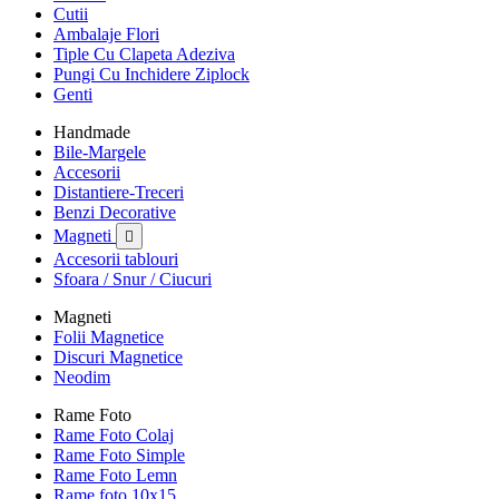
Cutii
Ambalaje Flori
Tiple Cu Clapeta Adeziva
Pungi Cu Inchidere Ziplock
Genti
Handmade
Bile-Margele
Accesorii
Distantiere-Treceri
Benzi Decorative
Magneti

Accesorii tablouri
Sfoara / Snur / Ciucuri
Magneti
Folii Magnetice
Discuri Magnetice
Neodim
Rame Foto
Rame Foto Colaj
Rame Foto Simple
Rame Foto Lemn
Rame foto 10x15