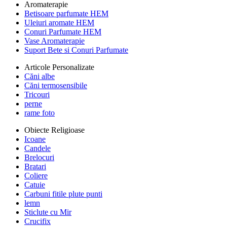
Aromaterapie
Betisoare parfumate HEM
Uleiuri aromate HEM
Conuri Parfumate HEM
Vase Aromaterapie
Suport Bete si Conuri Parfumate
Articole Personalizate
Căni albe
Căni termosensibile
Tricouri
perne
rame foto
Obiecte Religioase
Icoane
Candele
Brelocuri
Bratari
Coliere
Catuie
Carbuni fitile plute punti
lemn
Sticlute cu Mir
Crucifix