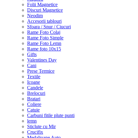
Folii Magnetice
Discuri Magnetice
Neodim
Accesorii tablouri
Sfoara / Snur / Ciucuri
Rame Foto Colaj
Rame Foto Simple
Rame Foto Lemn
Rame foto 10x15
Gifts
Valentines Day
Cani
Prese Termice
Textile
Icoane
Candele
Brelocuri
Bratari
Coliere
Catuie
Carbuni fitile plute punti
lemn
Sticlute cu Mir
Crucifix
Medalioane Auto