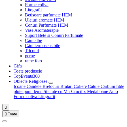
Forme coliva
Litografii
Betisoare parfumate HEM
Uleiuri aromate HEM
Conuri Parfumate HEM
Vase Aromaterapie
Suport Bete si Conuri Parfumate
Căni albe
Căni termosensibile
Tricouri
perne
rame foto
Gifts
Toate produsele
TopEvents360
Obiecte Religioase
Icoane
Candele
Brelocuri
Bratari
Coliere
Catuie
Carbuni fitile
plute punti
lemn
Sticlute cu Mir
Crucifix
Medalioane Auto
Forme coliva
Litografii


Toate