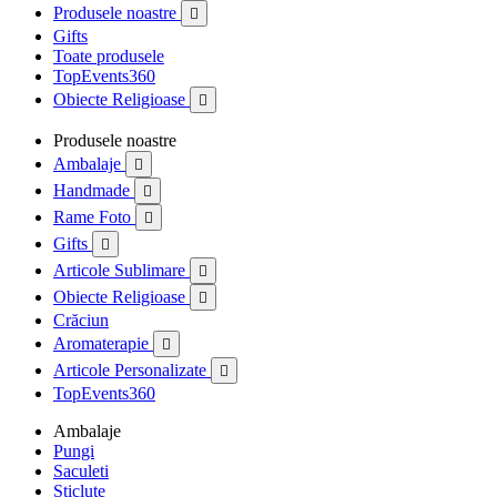
Produsele noastre

Gifts
Toate produsele
TopEvents360
Obiecte Religioase

Produsele noastre
Ambalaje

Handmade

Rame Foto

Gifts

Articole Sublimare

Obiecte Religioase

Crăciun
Aromaterapie

Articole Personalizate

TopEvents360
Ambalaje
Pungi
Saculeti
Sticlute