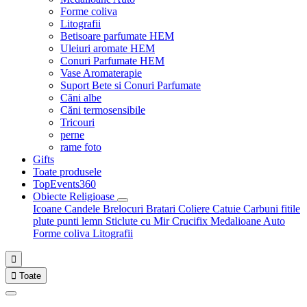
Forme coliva
Litografii
Betisoare parfumate HEM
Uleiuri aromate HEM
Conuri Parfumate HEM
Vase Aromaterapie
Suport Bete si Conuri Parfumate
Căni albe
Căni termosensibile
Tricouri
perne
rame foto
Gifts
Toate produsele
TopEvents360
Obiecte Religioase
Icoane
Candele
Brelocuri
Bratari
Coliere
Catuie
Carbuni fitile
plute punti
lemn
Sticlute cu Mir
Crucifix
Medalioane Auto
Forme coliva
Litografii


Toate