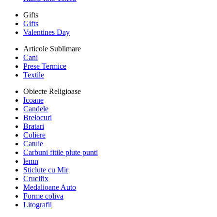
Gifts
Gifts
Valentines Day
Articole Sublimare
Cani
Prese Termice
Textile
Obiecte Religioase
Icoane
Candele
Brelocuri
Bratari
Coliere
Catuie
Carbuni fitile plute punti
lemn
Sticlute cu Mir
Crucifix
Medalioane Auto
Forme coliva
Litografii