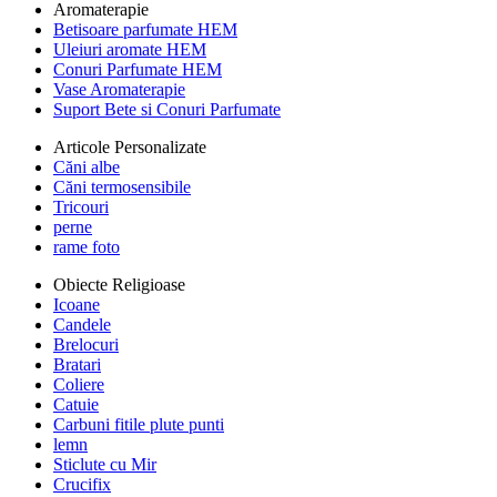
Aromaterapie
Betisoare parfumate HEM
Uleiuri aromate HEM
Conuri Parfumate HEM
Vase Aromaterapie
Suport Bete si Conuri Parfumate
Articole Personalizate
Căni albe
Căni termosensibile
Tricouri
perne
rame foto
Obiecte Religioase
Icoane
Candele
Brelocuri
Bratari
Coliere
Catuie
Carbuni fitile plute punti
lemn
Sticlute cu Mir
Crucifix