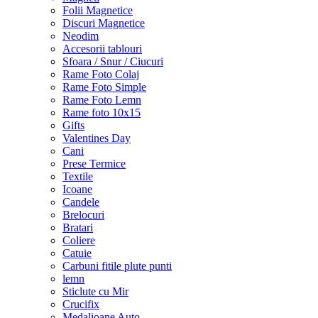
Folii Magnetice
Discuri Magnetice
Neodim
Accesorii tablouri
Sfoara / Snur / Ciucuri
Rame Foto Colaj
Rame Foto Simple
Rame Foto Lemn
Rame foto 10x15
Gifts
Valentines Day
Cani
Prese Termice
Textile
Icoane
Candele
Brelocuri
Bratari
Coliere
Catuie
Carbuni fitile plute punti
lemn
Sticlute cu Mir
Crucifix
Medalioane Auto