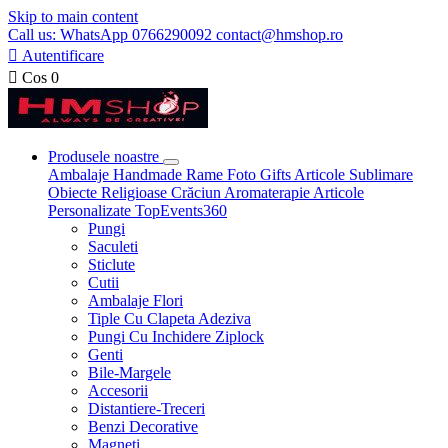
Skip to main content
Call us: WhatsApp 0766290092 contact@hmshop.ro

Autentificare

Cos
0
Produsele noastre
Ambalaje
Handmade
Rame Foto
Gifts
Articole Sublimare
Obiecte Religioase
Crăciun
Aromaterapie
Articole
Personalizate
TopEvents360
Pungi
Saculeti
Sticlute
Cutii
Ambalaje Flori
Tiple Cu Clapeta Adeziva
Pungi Cu Inchidere Ziplock
Genti
Bile-Margele
Accesorii
Distantiere-Treceri
Benzi Decorative
Magneti