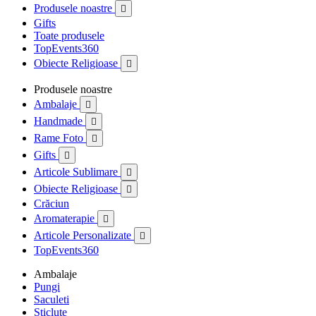
Produsele noastre

Gifts
Toate produsele
TopEvents360
Obiecte Religioase

Produsele noastre
Ambalaje

Handmade

Rame Foto

Gifts

Articole Sublimare

Obiecte Religioase

Crăciun
Aromaterapie

Articole Personalizate

TopEvents360
Ambalaje
Pungi
Saculeti
Sticlute