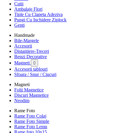
Cutii
Ambalaje Flori
Tiple Cu Clapeta Adeziva
Pungi Cu Inchidere Ziplock
Genti
Handmade
Bile-Margele
Accesorii
Distantiere-Treceri
Benzi Decorative
Magneti

Accesorii tablouri
Sfoara / Snur / Ciucuri
Magneti
Folii Magnetice
Discuri Magnetice
Neodim
Rame Foto
Rame Foto Colaj
Rame Foto Simple
Rame Foto Lemn
Rame foto 10x15