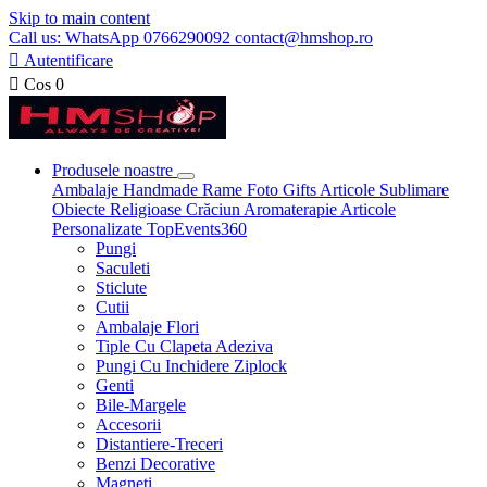
Skip to main content
Call us: WhatsApp 0766290092 contact@hmshop.ro

Autentificare

Cos
0
Produsele noastre
Ambalaje
Handmade
Rame Foto
Gifts
Articole Sublimare
Obiecte Religioase
Crăciun
Aromaterapie
Articole
Personalizate
TopEvents360
Pungi
Saculeti
Sticlute
Cutii
Ambalaje Flori
Tiple Cu Clapeta Adeziva
Pungi Cu Inchidere Ziplock
Genti
Bile-Margele
Accesorii
Distantiere-Treceri
Benzi Decorative
Magneti