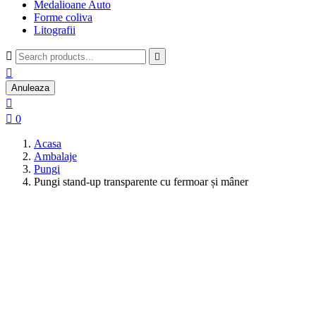
Medalioane Auto
Forme coliva
Litografii



Anuleaza


0
Acasa
Ambalaje
Pungi
Pungi stand-up transparente cu fermoar și mâner