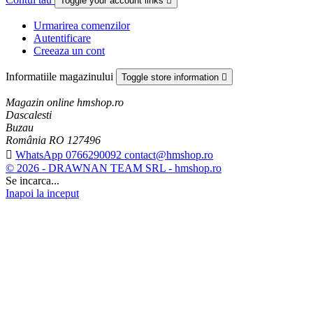
Toggle your account links

Urmarirea comenzilor
Autentificare
Creeaza un cont
Informatiile magazinului
Toggle store information

Magazin online hmshop.ro
Dascalesti
Buzau
România RO 127496

WhatsApp 0766290092 contact@hmshop.ro
© 2026 - DRAWNAN TEAM SRL - hmshop.ro
Se incarca...
Inapoi la inceput