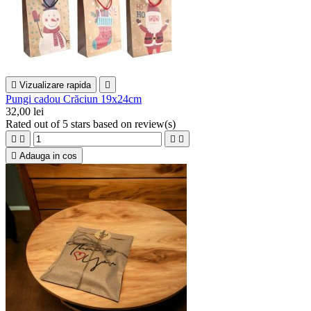

Vizualizare rapida

Pungi cadou Crăciun 19x24cm
32,00 lei
Rated
out of 5 stars based on
review(s)





Adauga in cos