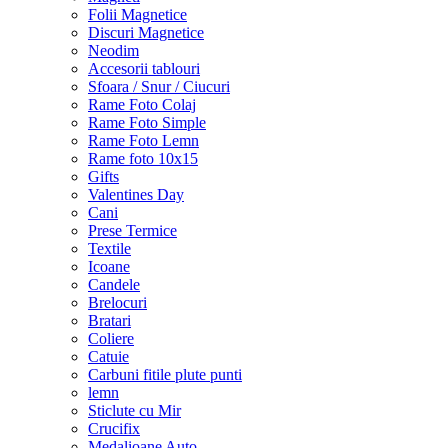
Folii Magnetice
Discuri Magnetice
Neodim
Accesorii tablouri
Sfoara / Snur / Ciucuri
Rame Foto Colaj
Rame Foto Simple
Rame Foto Lemn
Rame foto 10x15
Gifts
Valentines Day
Cani
Prese Termice
Textile
Icoane
Candele
Brelocuri
Bratari
Coliere
Catuie
Carbuni fitile plute punti
lemn
Sticlute cu Mir
Crucifix
Medalioane Auto