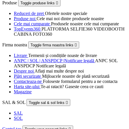
Produse
Toggle produse links

Reduceri de pret
Ofertele nostre speciale
Produse noi
Cele mai noi dintre produsele noastre
Cele mai cumparate
Produsele noastre cele mai cumparate
TopEvents360
PLATFORMA SELFIE360 VIDEOBOOTH
CABINA FOTO360
Firma noastra
Toggle firma noastra links

Livrare
Termenii și condițiile noaste de livrare
ANPC | SOL | ANSPDCP |Notificare legală
ANPC SOL
ANSPDCP Notificare legală
Despre noi
Aflați mai multe despre noi
Plăți securizate
Mijloacele noastre de plată securizată
Contacteaza-ne
Foloseste formularul pentru a ne contacta
Harta site-ului
Te-ai ratacit? Gaseste ceea ce cauti
Magazine
SAL & SOL
Toggle sal & sol links

SAL
SOL
Contul tau