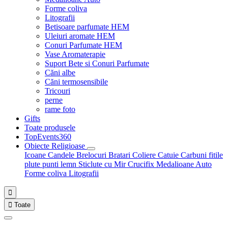
Forme coliva
Litografii
Betisoare parfumate HEM
Uleiuri aromate HEM
Conuri Parfumate HEM
Vase Aromaterapie
Suport Bete si Conuri Parfumate
Căni albe
Căni termosensibile
Tricouri
perne
rame foto
Gifts
Toate produsele
TopEvents360
Obiecte Religioase
Icoane
Candele
Brelocuri
Bratari
Coliere
Catuie
Carbuni fitile
plute punti
lemn
Sticlute cu Mir
Crucifix
Medalioane Auto
Forme coliva
Litografii


Toate