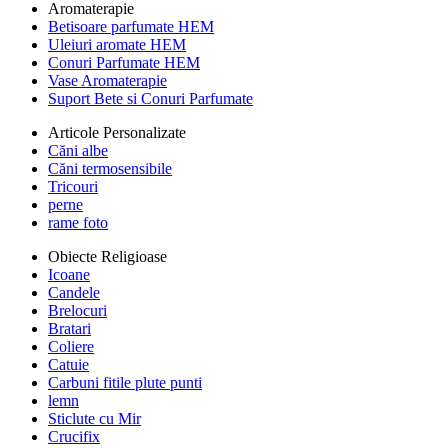
Aromaterapie
Betisoare parfumate HEM
Uleiuri aromate HEM
Conuri Parfumate HEM
Vase Aromaterapie
Suport Bete si Conuri Parfumate
Articole Personalizate
Căni albe
Căni termosensibile
Tricouri
perne
rame foto
Obiecte Religioase
Icoane
Candele
Brelocuri
Bratari
Coliere
Catuie
Carbuni fitile plute punti
lemn
Sticlute cu Mir
Crucifix