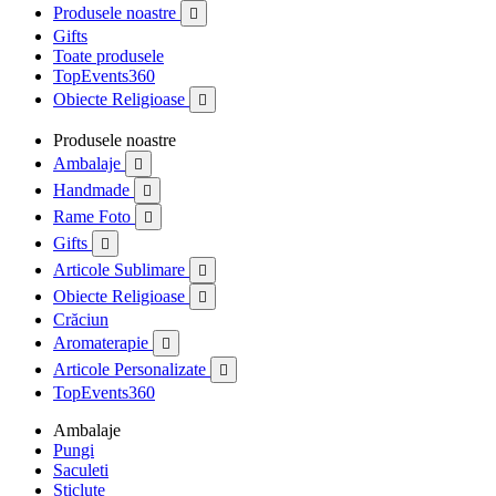
Produsele noastre

Gifts
Toate produsele
TopEvents360
Obiecte Religioase

Produsele noastre
Ambalaje

Handmade

Rame Foto

Gifts

Articole Sublimare

Obiecte Religioase

Crăciun
Aromaterapie

Articole Personalizate

TopEvents360
Ambalaje
Pungi
Saculeti
Sticlute