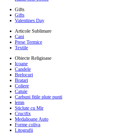
Gifts
Gifts
Valentines Day
Articole Sublimare
Cani
Prese Termice
Textile
Obiecte Religioase
Icoane
Candele
Brelocuri
Bratari
Coliere
Catuie
Carbuni fitile plute punti
lemn
Sticlute cu Mir
Crucifix
Medalioane Auto
Forme coliva
Litografii