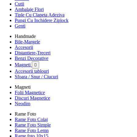
Cutii
Ambalaje Flori
Tiple Cu Clapeta Adeziva
Pungi Cu Inchidere Ziplock
Genti
Handmade
Bile-Margele
Accesorii
Distantiere-Treceri
Benzi Decorative
Magneti

Accesorii tablouri
Sfoara / Snur / Ciucuri
Magneti
Folii Magnetice
Discuri Magnetice
Neodim
Rame Foto
Rame Foto Colaj
Rame Foto Simple
Rame Foto Lemn
Rame foto 10x15