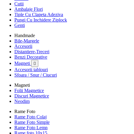
Cutii
Ambalaje Flori
Tiple Cu Clapeta Adeziva
Pungi Cu Inchidere Ziplock
Genti
Handmade
Bile-Margele
Accesorii
Distantiere-Treceri
Benzi Decorative
Magneti

Accesorii tablouri
Sfoara / Snur / Ciucuri
Magneti
Folii Magnetice
Discuri Magnetice
Neodim
Rame Foto
Rame Foto Colaj
Rame Foto Simple
Rame Foto Lemn
Rame foto 10x15