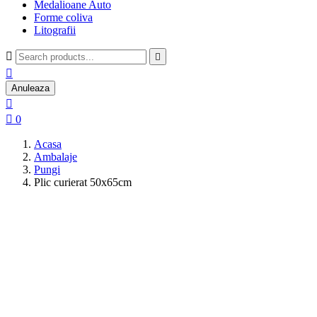
Medalioane Auto
Forme coliva
Litografii



Anuleaza


0
Acasa
Ambalaje
Pungi
Plic curierat 50x65cm