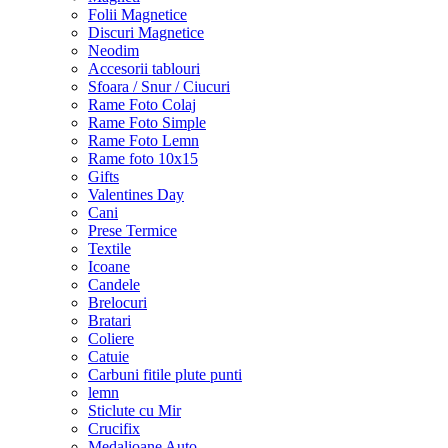
Folii Magnetice
Discuri Magnetice
Neodim
Accesorii tablouri
Sfoara / Snur / Ciucuri
Rame Foto Colaj
Rame Foto Simple
Rame Foto Lemn
Rame foto 10x15
Gifts
Valentines Day
Cani
Prese Termice
Textile
Icoane
Candele
Brelocuri
Bratari
Coliere
Catuie
Carbuni fitile plute punti
lemn
Sticlute cu Mir
Crucifix
Medalioane Auto