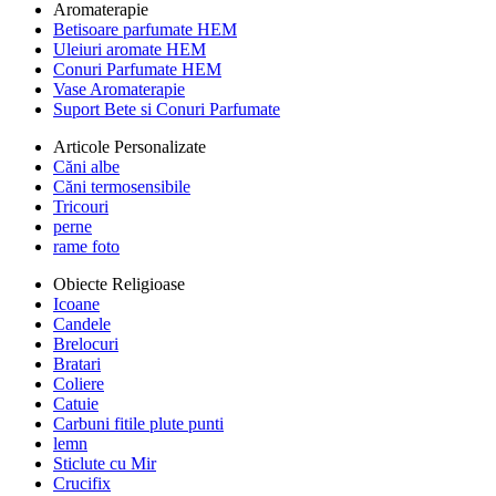
Aromaterapie
Betisoare parfumate HEM
Uleiuri aromate HEM
Conuri Parfumate HEM
Vase Aromaterapie
Suport Bete si Conuri Parfumate
Articole Personalizate
Căni albe
Căni termosensibile
Tricouri
perne
rame foto
Obiecte Religioase
Icoane
Candele
Brelocuri
Bratari
Coliere
Catuie
Carbuni fitile plute punti
lemn
Sticlute cu Mir
Crucifix