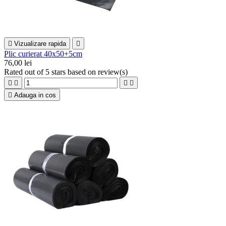

Vizualizare rapida

Plic curierat 40x50+5cm
76,00 lei
Rated
out of 5 stars based on
review(s)





Adauga in cos