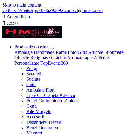
Skip to main content
Call us: WhatsApp 0766290092 contact@hmshop.ro

Autentificare

Cos
0
Produsele noastre
Ambalaje
Handmade
Rame Foto
Gifts
Articole Sublimare
Obiecte Religioase
Crăciun
Aromaterapie
Articole
Personalizate
TopEvents360
Pungi
Saculeti
Sticlute
Cutii
Ambalaje Flori
Tiple Cu Clapeta Adeziva
Pungi Cu Inchidere Ziplock
Genti
Bile-Margele
Accesorii
Distantiere-Treceri
Benzi Decorative
Magneti