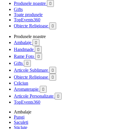
Produsele noastre

Gifts
Toate produsele
TopEvents360
Obiecte Religioase

Produsele noastre
Ambalaje

Handmade

Rame Foto

Gifts

Articole Sublimare

Obiecte Religioase

Crăciun
Aromaterapie

Articole Personalizate

TopEvents360
Ambalaje
Pungi
Saculeti
Sticlute