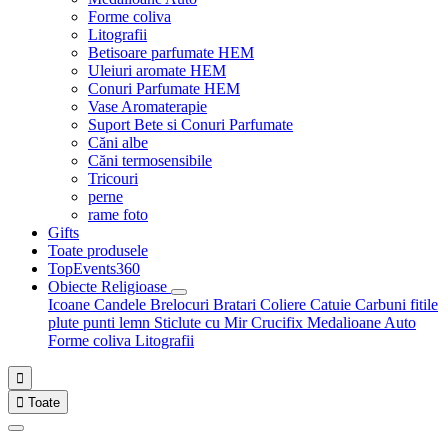
Forme coliva
Litografii
Betisoare parfumate HEM
Uleiuri aromate HEM
Conuri Parfumate HEM
Vase Aromaterapie
Suport Bete si Conuri Parfumate
Căni albe
Căni termosensibile
Tricouri
perne
rame foto
Gifts
Toate produsele
TopEvents360
Obiecte Religioase
Icoane
Candele
Brelocuri
Bratari
Coliere
Catuie
Carbuni fitile
plute punti
lemn
Sticlute cu Mir
Crucifix
Medalioane Auto
Forme coliva
Litografii


Toate