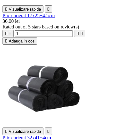

Vizualizare rapida

Plic curierat 17x25+4.5cm
36,00 lei
Rated
out of 5 stars based on
review(s)





Adauga in cos

Vizualizare rapida

Plic curierat 32x41+4cm