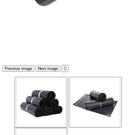
Previous image
Next image
