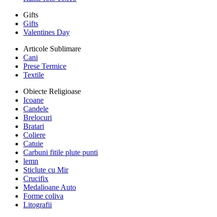
Gifts
Gifts
Valentines Day
Articole Sublimare
Cani
Prese Termice
Textile
Obiecte Religioase
Icoane
Candele
Brelocuri
Bratari
Coliere
Catuie
Carbuni fitile plute punti
lemn
Sticlute cu Mir
Crucifix
Medalioane Auto
Forme coliva
Litografii