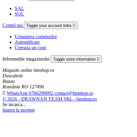
SAL
SOL
Contul tau
Toggle your account links

Urmarirea comenzilor
Autentificare
Creeaza un cont
Informatiile magazinului
Toggle store information

Magazin online hmshop.ro
Dascalesti
Buzau
România RO 127496

WhatsApp 0766290092 contact@hmshop.ro
© 2026 - DRAWNAN TEAM SRL - hmshop.ro
Se incarca...
Inapoi la inceput