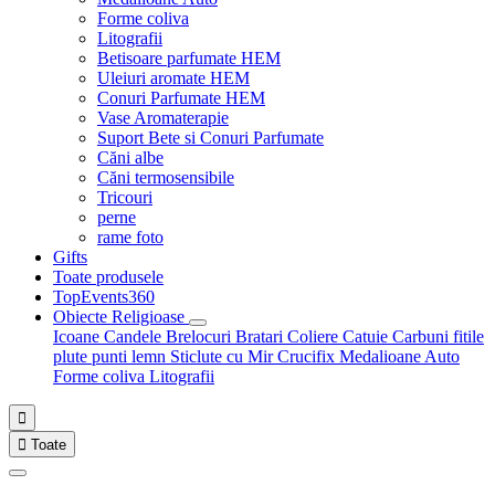
Forme coliva
Litografii
Betisoare parfumate HEM
Uleiuri aromate HEM
Conuri Parfumate HEM
Vase Aromaterapie
Suport Bete si Conuri Parfumate
Căni albe
Căni termosensibile
Tricouri
perne
rame foto
Gifts
Toate produsele
TopEvents360
Obiecte Religioase
Icoane
Candele
Brelocuri
Bratari
Coliere
Catuie
Carbuni fitile
plute punti
lemn
Sticlute cu Mir
Crucifix
Medalioane Auto
Forme coliva
Litografii


Toate