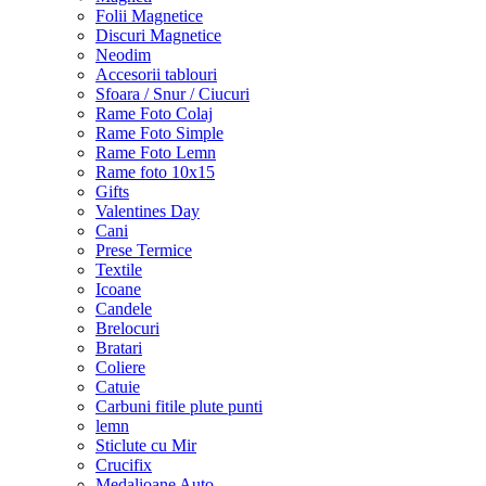
Folii Magnetice
Discuri Magnetice
Neodim
Accesorii tablouri
Sfoara / Snur / Ciucuri
Rame Foto Colaj
Rame Foto Simple
Rame Foto Lemn
Rame foto 10x15
Gifts
Valentines Day
Cani
Prese Termice
Textile
Icoane
Candele
Brelocuri
Bratari
Coliere
Catuie
Carbuni fitile plute punti
lemn
Sticlute cu Mir
Crucifix
Medalioane Auto