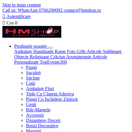
Skip to main content
Call us: WhatsApp 0766290092 contact@hmshop.ro

Autentificare

Cos
0
Produsele noastre
Ambalaje
Handmade
Rame Foto
Gifts
Articole Sublimare
Obiecte Religioase
Crăciun
Aromaterapie
Articole
Personalizate
TopEvents360
Pungi
Saculeti
Sticlute
Cutii
Ambalaje Flori
Tiple Cu Clapeta Adeziva
Pungi Cu Inchidere Ziplock
Genti
Bile-Margele
Accesorii
Distantiere-Treceri
Benzi Decorative
Magneti