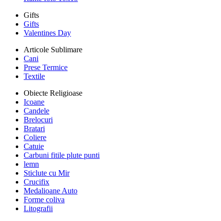
Gifts
Gifts
Valentines Day
Articole Sublimare
Cani
Prese Termice
Textile
Obiecte Religioase
Icoane
Candele
Brelocuri
Bratari
Coliere
Catuie
Carbuni fitile plute punti
lemn
Sticlute cu Mir
Crucifix
Medalioane Auto
Forme coliva
Litografii