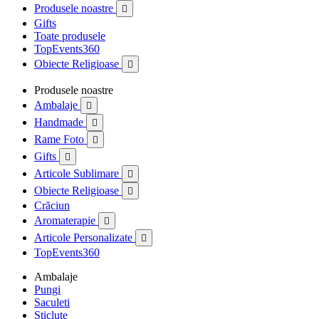
Produsele noastre

Gifts
Toate produsele
TopEvents360
Obiecte Religioase

Produsele noastre
Ambalaje

Handmade

Rame Foto

Gifts

Articole Sublimare

Obiecte Religioase

Crăciun
Aromaterapie

Articole Personalizate

TopEvents360
Ambalaje
Pungi
Saculeti
Sticlute