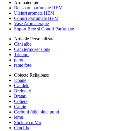
Aromaterapie
Betisoare parfumate HEM
Uleiuri aromate HEM
Conuri Parfumate HEM
Vase Aromaterapie
Suport Bete si Conuri Parfumate
Articole Personalizate
Căni albe
Căni termosensibile
Tricouri
perne
rame foto
Obiecte Religioase
Icoane
Candele
Brelocuri
Bratari
Coliere
Catuie
Carbuni fitile plute punti
lemn
Sticlute cu Mir
Crucifix