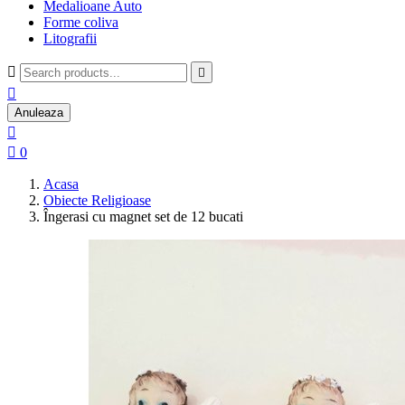
Medalioane Auto
Forme coliva
Litografii



Anuleaza


0
Acasa
Obiecte Religioase
Îngerasi cu magnet set de 12 bucati