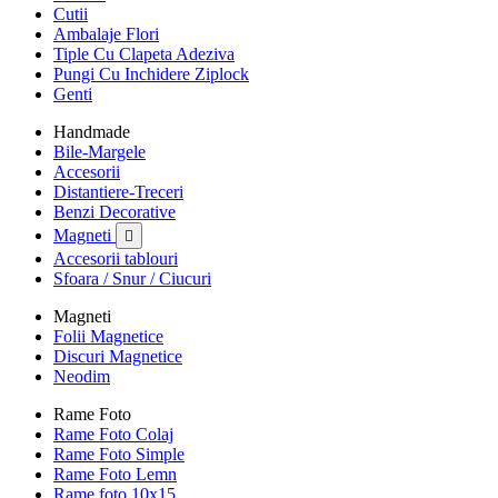
Cutii
Ambalaje Flori
Tiple Cu Clapeta Adeziva
Pungi Cu Inchidere Ziplock
Genti
Handmade
Bile-Margele
Accesorii
Distantiere-Treceri
Benzi Decorative
Magneti

Accesorii tablouri
Sfoara / Snur / Ciucuri
Magneti
Folii Magnetice
Discuri Magnetice
Neodim
Rame Foto
Rame Foto Colaj
Rame Foto Simple
Rame Foto Lemn
Rame foto 10x15