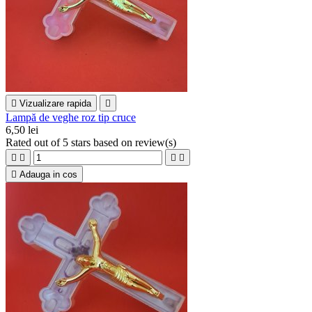

Vizualizare rapida

Lampă de veghe roz tip cruce
6,50 lei
Rated
out of 5 stars based on
review(s)





Adauga in cos