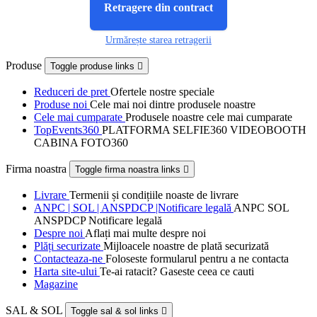
Retragere din contract
Urmărește starea retragerii
Produse
Toggle produse links

Reduceri de pret
Ofertele nostre speciale
Produse noi
Cele mai noi dintre produsele noastre
Cele mai cumparate
Produsele noastre cele mai cumparate
TopEvents360
PLATFORMA SELFIE360 VIDEOBOOTH
CABINA FOTO360
Firma noastra
Toggle firma noastra links

Livrare
Termenii și condițiile noaste de livrare
ANPC | SOL | ANSPDCP |Notificare legală
ANPC SOL
ANSPDCP Notificare legală
Despre noi
Aflați mai multe despre noi
Plăți securizate
Mijloacele noastre de plată securizată
Contacteaza-ne
Foloseste formularul pentru a ne contacta
Harta site-ului
Te-ai ratacit? Gaseste ceea ce cauti
Magazine
SAL & SOL
Toggle sal & sol links
