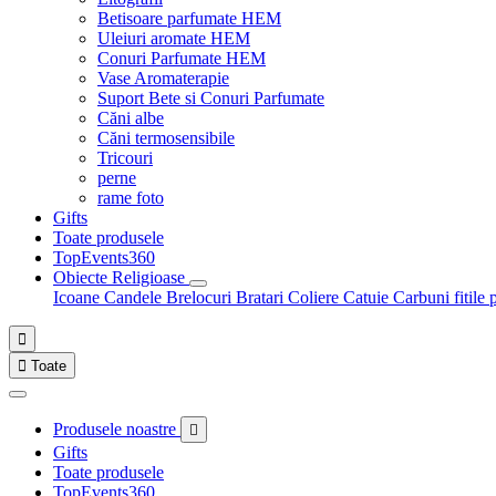
Betisoare parfumate HEM
Uleiuri aromate HEM
Conuri Parfumate HEM
Vase Aromaterapie
Suport Bete si Conuri Parfumate
Căni albe
Căni termosensibile
Tricouri
perne
rame foto
Gifts
Toate produsele
TopEvents360
Obiecte Religioase
Icoane
Candele
Brelocuri
Bratari
Coliere
Catuie
Carbuni fitile 


Toate
Produsele noastre

Gifts
Toate produsele
TopEvents360