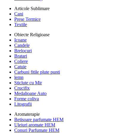
Articole Sublimare
Cani
Prese Termice
Textile
Obiecte Religioase
Icoane
Candele
Brelocuri
Bratari
Coliere
Catuie
Carbuni fitile plute punti
lemn
Sticlute cu Mir
Crucifix
Medalioane Auto
Forme coliva
Litografii
Aromaterapie
Betisoare parfumate HEM
Uleiuri aromate HEM
Conuri Parfumate HEM