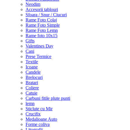
Neodim
Accesorii tablouri
Sfoara / Snur / Ciucuri
Rame Foto Colaj
Rame Foto Simple
Rame Foto Lemn
Rame foto 10x15
Gifts
Valentines Day
Cani
Prese Termice
Textile
Icoane
Candele
Brelocuri
Bratari
Coliere
Catuie
Carbuni fitile plute punti
lemn
Sticlute cu Mir
Crucifix
Medalioane Auto
Forme coliva
Litografii