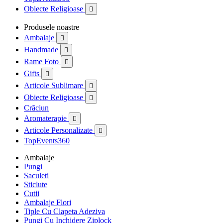
Obiecte Religioase

Produsele noastre
Ambalaje

Handmade

Rame Foto

Gifts

Articole Sublimare

Obiecte Religioase

Crăciun
Aromaterapie

Articole Personalizate

TopEvents360
Ambalaje
Pungi
Saculeti
Sticlute
Cutii
Ambalaje Flori
Tiple Cu Clapeta Adeziva
Pungi Cu Inchidere Ziplock