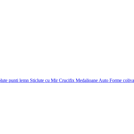
plute punti
lemn
Sticlute cu Mir
Crucifix
Medalioane Auto
Forme coliv