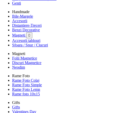
Genti
Handmade
Bile-Margele
Accesorii
Distantiere-Treceri
Benzi Decorative
Magneti

Accesorii tablouri
Sfoara / Snur / Ciucuri
Magneti
Folii Magnetice
Discuri Magnetice
Neodim
Rame Foto
Rame Foto Colaj
Rame Foto Simple
Rame Foto Lemn
Rame foto 10x15
Gifts
Gifts
Valentines Day