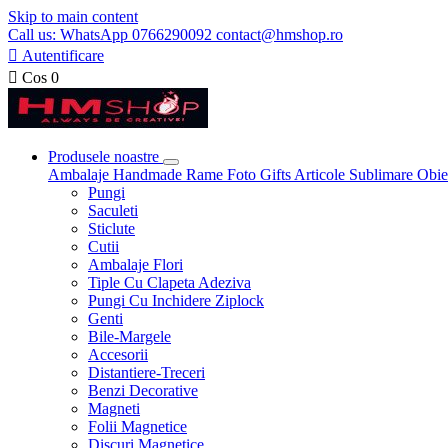
Skip to main content
Call us: WhatsApp 0766290092 contact@hmshop.ro

Autentificare

Cos
0
Produsele noastre
Ambalaje
Handmade
Rame Foto
Gifts
Articole Sublimare
Obie
Pungi
Saculeti
Sticlute
Cutii
Ambalaje Flori
Tiple Cu Clapeta Adeziva
Pungi Cu Inchidere Ziplock
Genti
Bile-Margele
Accesorii
Distantiere-Treceri
Benzi Decorative
Magneti
Folii Magnetice
Discuri Magnetice