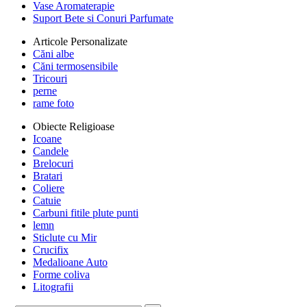
Vase Aromaterapie
Suport Bete si Conuri Parfumate
Articole Personalizate
Căni albe
Căni termosensibile
Tricouri
perne
rame foto
Obiecte Religioase
Icoane
Candele
Brelocuri
Bratari
Coliere
Catuie
Carbuni fitile plute punti
lemn
Sticlute cu Mir
Crucifix
Medalioane Auto
Forme coliva
Litografii