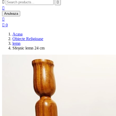



Anuleaza


0
Acasa
Obiecte Religioase
lemn
Sfeșnic lemn 24 cm