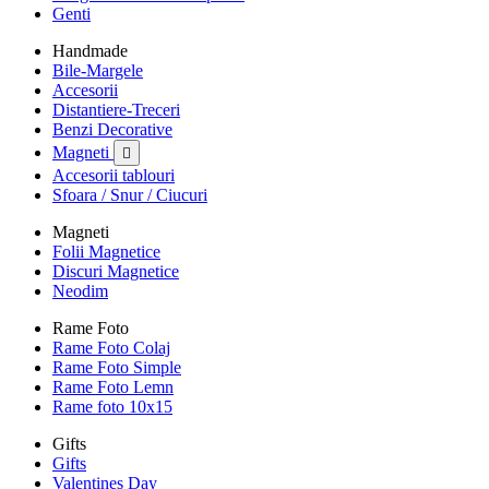
Genti
Handmade
Bile-Margele
Accesorii
Distantiere-Treceri
Benzi Decorative
Magneti

Accesorii tablouri
Sfoara / Snur / Ciucuri
Magneti
Folii Magnetice
Discuri Magnetice
Neodim
Rame Foto
Rame Foto Colaj
Rame Foto Simple
Rame Foto Lemn
Rame foto 10x15
Gifts
Gifts
Valentines Day