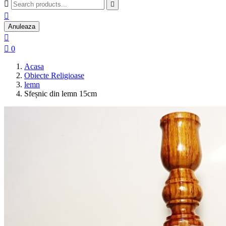



Anuleaza


0
Acasa
Obiecte Religioase
lemn
Sfeșnic din lemn 15cm