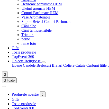
Betisoare parfumate HEM
Uleiuri aromate HEM
Conuri Parfumate HEM
Vase Aromaterapie
Suport Bete si Conuri Parfumate
Căni albe
Căni termosensibile
Tricouri
perne
rame foto
Gifts
Toate produsele
TopEvents360
Obiecte Religioase
Icoane
Candele
Brelocuri
Bratari
Coliere
Catuie
Carbuni fitile 


Toate
Produsele noastre

Gifts
Toate produsele
TopEvents360