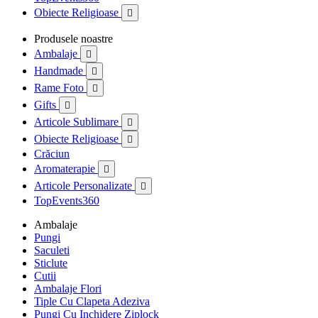
Obiecte Religioase

Produsele noastre
Ambalaje

Handmade

Rame Foto

Gifts

Articole Sublimare

Obiecte Religioase

Crăciun
Aromaterapie

Articole Personalizate

TopEvents360
Ambalaje
Pungi
Saculeti
Sticlute
Cutii
Ambalaje Flori
Tiple Cu Clapeta Adeziva
Pungi Cu Inchidere Ziplock