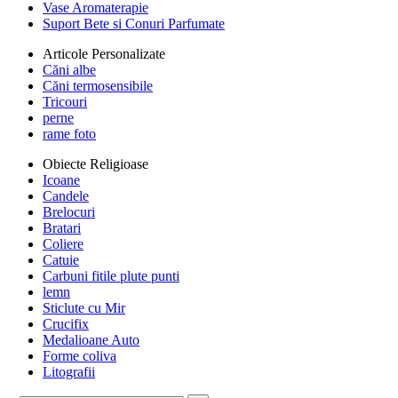
Vase Aromaterapie
Suport Bete si Conuri Parfumate
Articole Personalizate
Căni albe
Căni termosensibile
Tricouri
perne
rame foto
Obiecte Religioase
Icoane
Candele
Brelocuri
Bratari
Coliere
Catuie
Carbuni fitile plute punti
lemn
Sticlute cu Mir
Crucifix
Medalioane Auto
Forme coliva
Litografii