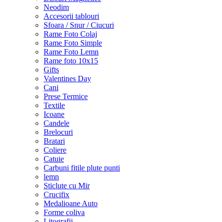
Neodim
Accesorii tablouri
Sfoara / Snur / Ciucuri
Rame Foto Colaj
Rame Foto Simple
Rame Foto Lemn
Rame foto 10x15
Gifts
Valentines Day
Cani
Prese Termice
Textile
Icoane
Candele
Brelocuri
Bratari
Coliere
Catuie
Carbuni fitile plute punti
lemn
Sticlute cu Mir
Crucifix
Medalioane Auto
Forme coliva
Litografii