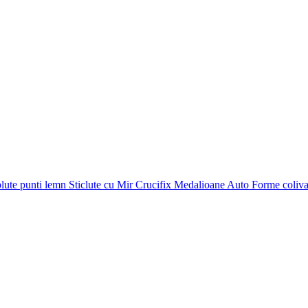
plute punti
lemn
Sticlute cu Mir
Crucifix
Medalioane Auto
Forme coliv