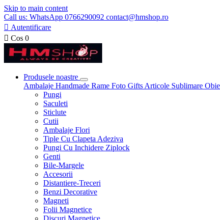
Skip to main content
Call us: WhatsApp 0766290092 contact@hmshop.ro

Autentificare

Cos
0
Produsele noastre
Ambalaje
Handmade
Rame Foto
Gifts
Articole Sublimare
Obie
Pungi
Saculeti
Sticlute
Cutii
Ambalaje Flori
Tiple Cu Clapeta Adeziva
Pungi Cu Inchidere Ziplock
Genti
Bile-Margele
Accesorii
Distantiere-Treceri
Benzi Decorative
Magneti
Folii Magnetice
Discuri Magnetice