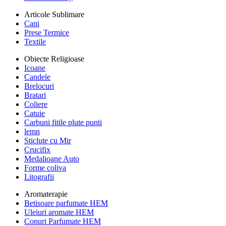
Articole Sublimare
Cani
Prese Termice
Textile
Obiecte Religioase
Icoane
Candele
Brelocuri
Bratari
Coliere
Catuie
Carbuni fitile plute punti
lemn
Sticlute cu Mir
Crucifix
Medalioane Auto
Forme coliva
Litografii
Aromaterapie
Betisoare parfumate HEM
Uleiuri aromate HEM
Conuri Parfumate HEM