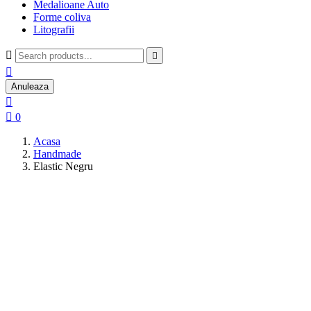
Medalioane Auto
Forme coliva
Litografii



Anuleaza


0
Acasa
Handmade
Elastic Negru