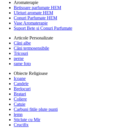
Aromaterapie
Betisoare parfumate HEM
Uleiuri aromate HEM
Conuri Parfumate HEM
Vase Aromaterapie
Suport Bete si Conuri Parfumate
Articole Personalizate
Căni albe
Căni termosensibile
Tricouri
perne
rame foto
Obiecte Religioase
Icoane
Candele
Brelocuri
Bratari
Coliere
Catuie
Carbuni fitile plute punti
lemn
Sticlute cu Mir
Crucifix