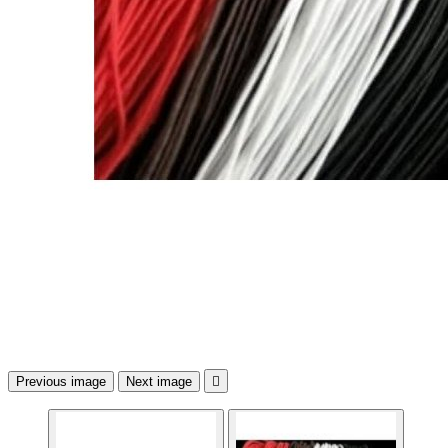
Previous image
Next image
