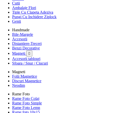
Cutii
Ambalaje Flori
Tiple Cu Clapeta Adeziva
Pungi Cu Inchidere Ziplock
Genti
Handmade
Bile-Margele
Accesorii
Distantiere-Treceri
Benzi Decorative
Magneti

Accesorii tablouri
Sfoara / Snur / Ciucuri
Magneti
Folii Magnetice
Discuri Magnetice
Neodim
Rame Foto
Rame Foto Colaj
Rame Foto Simple
Rame Foto Lemn
Rame foto 10x15