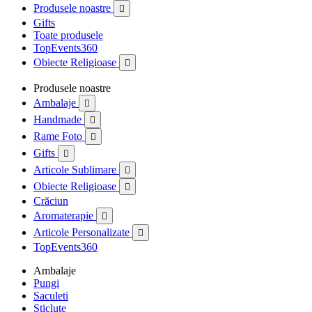
Produsele noastre

Gifts
Toate produsele
TopEvents360
Obiecte Religioase

Produsele noastre
Ambalaje

Handmade

Rame Foto

Gifts

Articole Sublimare

Obiecte Religioase

Crăciun
Aromaterapie

Articole Personalizate

TopEvents360
Ambalaje
Pungi
Saculeti
Sticlute