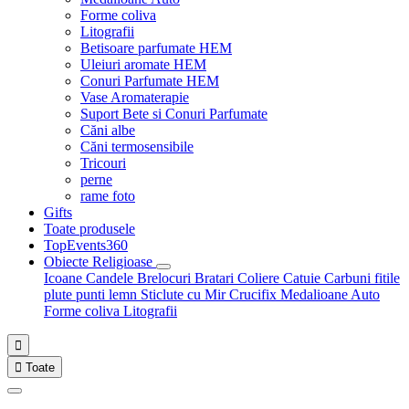
Forme coliva
Litografii
Betisoare parfumate HEM
Uleiuri aromate HEM
Conuri Parfumate HEM
Vase Aromaterapie
Suport Bete si Conuri Parfumate
Căni albe
Căni termosensibile
Tricouri
perne
rame foto
Gifts
Toate produsele
TopEvents360
Obiecte Religioase
Icoane
Candele
Brelocuri
Bratari
Coliere
Catuie
Carbuni fitile
plute punti
lemn
Sticlute cu Mir
Crucifix
Medalioane Auto
Forme coliva
Litografii


Toate