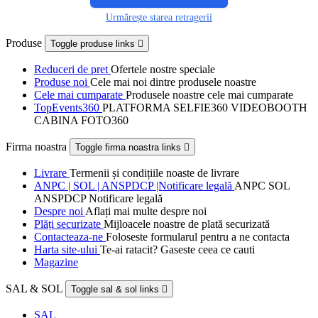
Urmărește starea retragerii
Produse
Toggle produse links

Reduceri de pret
Ofertele nostre speciale
Produse noi
Cele mai noi dintre produsele noastre
Cele mai cumparate
Produsele noastre cele mai cumparate
TopEvents360
PLATFORMA SELFIE360 VIDEOBOOTH
CABINA FOTO360
Firma noastra
Toggle firma noastra links

Livrare
Termenii și condițiile noaste de livrare
ANPC | SOL | ANSPDCP |Notificare legală
ANPC SOL
ANSPDCP Notificare legală
Despre noi
Aflați mai multe despre noi
Plăți securizate
Mijloacele noastre de plată securizată
Contacteaza-ne
Foloseste formularul pentru a ne contacta
Harta site-ului
Te-ai ratacit? Gaseste ceea ce cauti
Magazine
SAL & SOL
Toggle sal & sol links

SAL