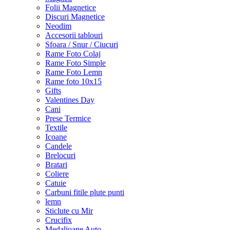
Folii Magnetice
Discuri Magnetice
Neodim
Accesorii tablouri
Sfoara / Snur / Ciucuri
Rame Foto Colaj
Rame Foto Simple
Rame Foto Lemn
Rame foto 10x15
Gifts
Valentines Day
Cani
Prese Termice
Textile
Icoane
Candele
Brelocuri
Bratari
Coliere
Catuie
Carbuni fitile plute punti
lemn
Sticlute cu Mir
Crucifix
Medalioane Auto