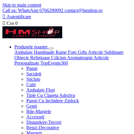
Skip to main content
Call us: WhatsApp 0766290092 contact@hmshop.ro

Autentificare

Cos
0
Produsele noastre
Ambalaje
Handmade
Rame Foto
Gifts
Articole Sublimare
Obiecte Religioase
Crăciun
Aromaterapie
Articole
Personalizate
TopEvents360
Pungi
Saculeti
Sticlute
Cutii
Ambalaje Flori
Tiple Cu Clapeta Adeziva
Pungi Cu Inchidere Ziplock
Genti
Bile-Margele
Accesorii
Distantiere-Treceri
Benzi Decorative
Magneti