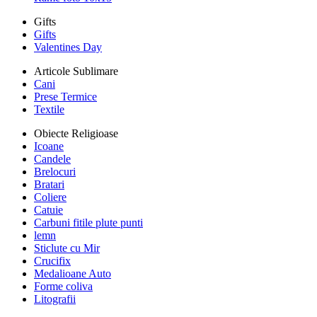
Gifts
Gifts
Valentines Day
Articole Sublimare
Cani
Prese Termice
Textile
Obiecte Religioase
Icoane
Candele
Brelocuri
Bratari
Coliere
Catuie
Carbuni fitile plute punti
lemn
Sticlute cu Mir
Crucifix
Medalioane Auto
Forme coliva
Litografii