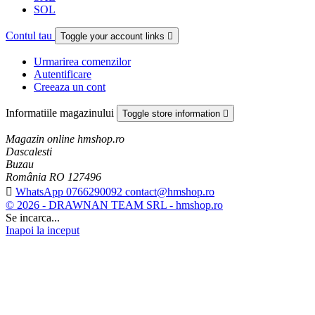
SOL
Contul tau
Toggle your account links

Urmarirea comenzilor
Autentificare
Creeaza un cont
Informatiile magazinului
Toggle store information

Magazin online hmshop.ro
Dascalesti
Buzau
România RO 127496

WhatsApp 0766290092 contact@hmshop.ro
© 2026 - DRAWNAN TEAM SRL - hmshop.ro
Se incarca...
Inapoi la inceput