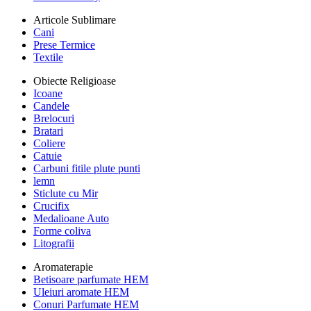
Articole Sublimare
Cani
Prese Termice
Textile
Obiecte Religioase
Icoane
Candele
Brelocuri
Bratari
Coliere
Catuie
Carbuni fitile plute punti
lemn
Sticlute cu Mir
Crucifix
Medalioane Auto
Forme coliva
Litografii
Aromaterapie
Betisoare parfumate HEM
Uleiuri aromate HEM
Conuri Parfumate HEM