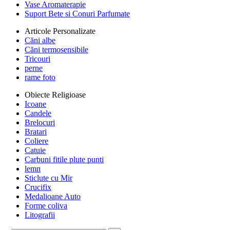
Vase Aromaterapie
Suport Bete si Conuri Parfumate
Articole Personalizate
Căni albe
Căni termosensibile
Tricouri
perne
rame foto
Obiecte Religioase
Icoane
Candele
Brelocuri
Bratari
Coliere
Catuie
Carbuni fitile plute punti
lemn
Sticlute cu Mir
Crucifix
Medalioane Auto
Forme coliva
Litografii