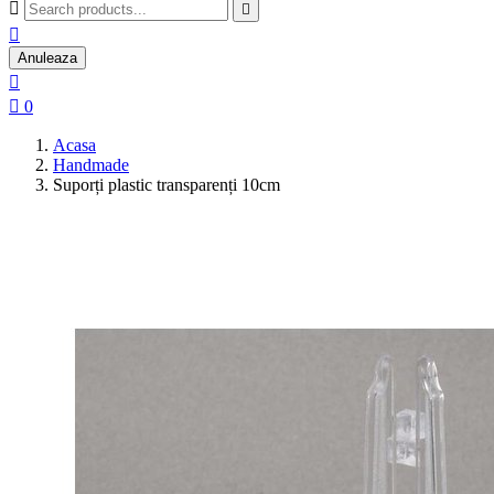



Anuleaza


0
Acasa
Handmade
Suporți plastic transparenți 10cm