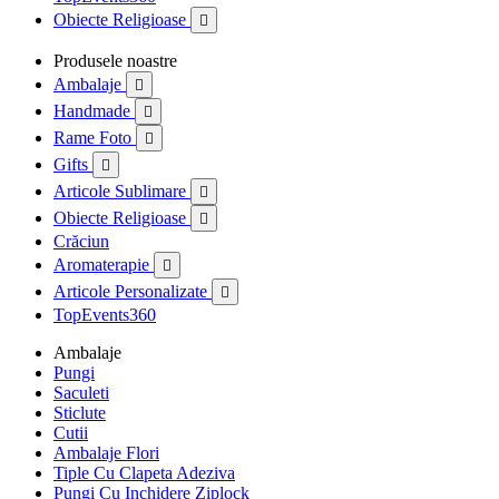
Obiecte Religioase

Produsele noastre
Ambalaje

Handmade

Rame Foto

Gifts

Articole Sublimare

Obiecte Religioase

Crăciun
Aromaterapie

Articole Personalizate

TopEvents360
Ambalaje
Pungi
Saculeti
Sticlute
Cutii
Ambalaje Flori
Tiple Cu Clapeta Adeziva
Pungi Cu Inchidere Ziplock