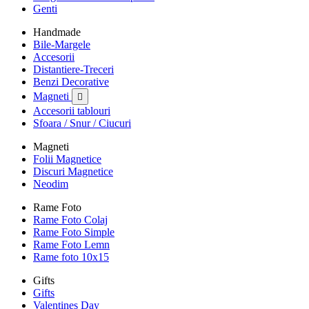
Genti
Handmade
Bile-Margele
Accesorii
Distantiere-Treceri
Benzi Decorative
Magneti

Accesorii tablouri
Sfoara / Snur / Ciucuri
Magneti
Folii Magnetice
Discuri Magnetice
Neodim
Rame Foto
Rame Foto Colaj
Rame Foto Simple
Rame Foto Lemn
Rame foto 10x15
Gifts
Gifts
Valentines Day