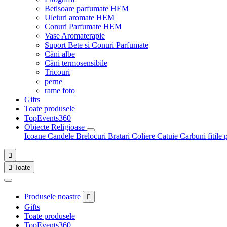
Betisoare parfumate HEM
Uleiuri aromate HEM
Conuri Parfumate HEM
Vase Aromaterapie
Suport Bete si Conuri Parfumate
Căni albe
Căni termosensibile
Tricouri
perne
rame foto
Gifts
Toate produsele
TopEvents360
Obiecte Religioase
Icoane
Candele
Brelocuri
Bratari
Coliere
Catuie
Carbuni fitile 


Toate
Produsele noastre

Gifts
Toate produsele
TopEvents360