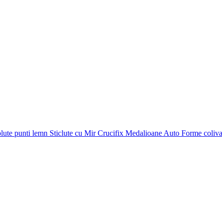
plute punti
lemn
Sticlute cu Mir
Crucifix
Medalioane Auto
Forme coliv