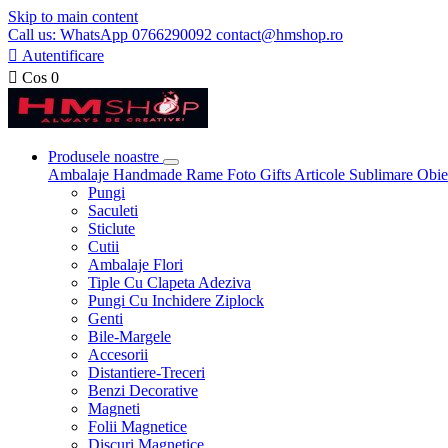
Skip to main content
Call us: WhatsApp 0766290092 contact@hmshop.ro

Autentificare

Cos
0
Produsele noastre
Ambalaje
Handmade
Rame Foto
Gifts
Articole Sublimare
Obie
Pungi
Saculeti
Sticlute
Cutii
Ambalaje Flori
Tiple Cu Clapeta Adeziva
Pungi Cu Inchidere Ziplock
Genti
Bile-Margele
Accesorii
Distantiere-Treceri
Benzi Decorative
Magneti
Folii Magnetice
Discuri Magnetice