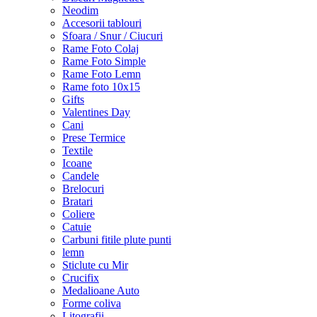
Neodim
Accesorii tablouri
Sfoara / Snur / Ciucuri
Rame Foto Colaj
Rame Foto Simple
Rame Foto Lemn
Rame foto 10x15
Gifts
Valentines Day
Cani
Prese Termice
Textile
Icoane
Candele
Brelocuri
Bratari
Coliere
Catuie
Carbuni fitile plute punti
lemn
Sticlute cu Mir
Crucifix
Medalioane Auto
Forme coliva
Litografii