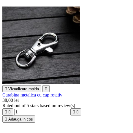

Vizualizare rapida

Carabina metalica cu cap rotativ
38,00 lei
Rated
out of 5 stars based on
review(s)





Adauga in cos