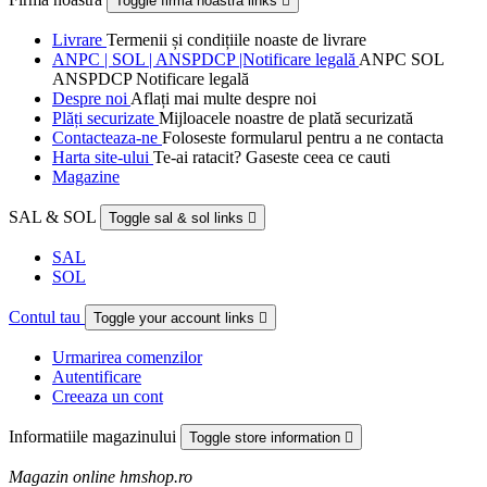
Toggle firma noastra links

Livrare
Termenii și condițiile noaste de livrare
ANPC | SOL | ANSPDCP |Notificare legală
ANPC SOL
ANSPDCP Notificare legală
Despre noi
Aflați mai multe despre noi
Plăți securizate
Mijloacele noastre de plată securizată
Contacteaza-ne
Foloseste formularul pentru a ne contacta
Harta site-ului
Te-ai ratacit? Gaseste ceea ce cauti
Magazine
SAL & SOL
Toggle sal & sol links

SAL
SOL
Contul tau
Toggle your account links

Urmarirea comenzilor
Autentificare
Creeaza un cont
Informatiile magazinului
Toggle store information

Magazin online hmshop.ro