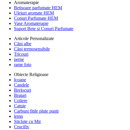
Aromaterapie
Betisoare parfumate HEM
Uleiuri aromate HEM
Conuri Parfumate HEM
Vase Aromaterapie
Suport Bete si Conuri Parfumate
Articole Personalizate
Căni albe
Căni termosensibile
Tricouri
perne
rame foto
Obiecte Religioase
Icoane
Candele
Brelocuri
Bratari
Coliere
Catuie
Carbuni fitile plute punti
lemn
Sticlute cu Mir
Crucifix