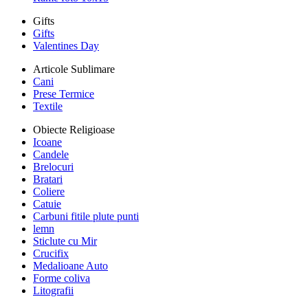
Gifts
Gifts
Valentines Day
Articole Sublimare
Cani
Prese Termice
Textile
Obiecte Religioase
Icoane
Candele
Brelocuri
Bratari
Coliere
Catuie
Carbuni fitile plute punti
lemn
Sticlute cu Mir
Crucifix
Medalioane Auto
Forme coliva
Litografii