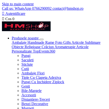
Skip to main content
Call us: WhatsApp 0766290092 contact@hmshop.ro

Autentificare

Cos
0
Produsele noastre
Ambalaje
Handmade
Rame Foto
Gifts
Articole Sublimare
Obiecte Religioase
Crăciun
Aromaterapie
Articole
Personalizate
TopEvents360
Pungi
Saculeti
Sticlute
Cutii
Ambalaje Flori
Tiple Cu Clapeta Adeziva
Pungi Cu Inchidere Ziplock
Genti
Bile-Margele
Accesorii
Distantiere-Treceri
Benzi Decorative
Magneti