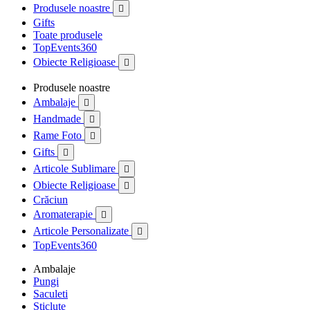
Produsele noastre

Gifts
Toate produsele
TopEvents360
Obiecte Religioase

Produsele noastre
Ambalaje

Handmade

Rame Foto

Gifts

Articole Sublimare

Obiecte Religioase

Crăciun
Aromaterapie

Articole Personalizate

TopEvents360
Ambalaje
Pungi
Saculeti
Sticlute