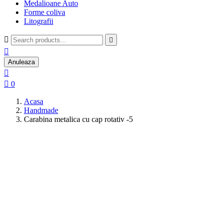
Medalioane Auto
Forme coliva
Litografii



Anuleaza


0
Acasa
Handmade
Carabina metalica cu cap rotativ -5