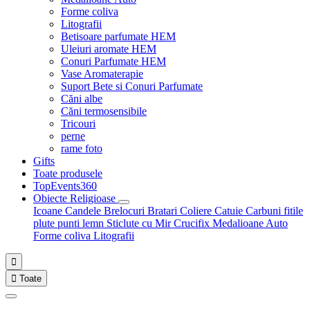
Forme coliva
Litografii
Betisoare parfumate HEM
Uleiuri aromate HEM
Conuri Parfumate HEM
Vase Aromaterapie
Suport Bete si Conuri Parfumate
Căni albe
Căni termosensibile
Tricouri
perne
rame foto
Gifts
Toate produsele
TopEvents360
Obiecte Religioase
Icoane
Candele
Brelocuri
Bratari
Coliere
Catuie
Carbuni fitile
plute punti
lemn
Sticlute cu Mir
Crucifix
Medalioane Auto
Forme coliva
Litografii


Toate