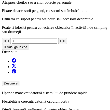
Atașarea cheilor sau a altor obiecte personale
Fixare de accesorii pe genți, rucsacuri sau îmbrăcăminte
Utilizată ca suport pentru brelocuri sau accesorii decorative
Poate fi folosită pentru conectarea obiectelor în activități de camping
sau drumeții





Adauga in cos
Distribuiti
Descriere
Ușor de manevrat datorită sistemului de prindere rapidă
Flexibilitate crescută datorită capului rotativ
Oferă siguranță suplimentară pentru obiectele atașate