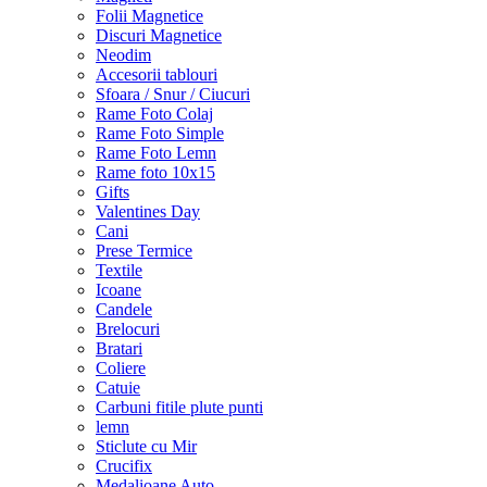
Folii Magnetice
Discuri Magnetice
Neodim
Accesorii tablouri
Sfoara / Snur / Ciucuri
Rame Foto Colaj
Rame Foto Simple
Rame Foto Lemn
Rame foto 10x15
Gifts
Valentines Day
Cani
Prese Termice
Textile
Icoane
Candele
Brelocuri
Bratari
Coliere
Catuie
Carbuni fitile plute punti
lemn
Sticlute cu Mir
Crucifix
Medalioane Auto