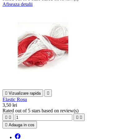
Afiseaza detalii

Vizualizare rapida

Elastic Rosu
3,50 lei
Rated
out of 5 stars based on
review(s)





Adauga in cos