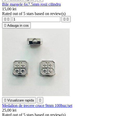
Bile margele 6x7.5mm rosii cilindru
15,00 lei
Rated
out of 5 stars based on
review(s)





Adauga in cos

Vizualizare rapida

Medalion de trecere cruce 9mm 100buc/set
25,00 lei
Rated
out of 5 stars based on
review(s)