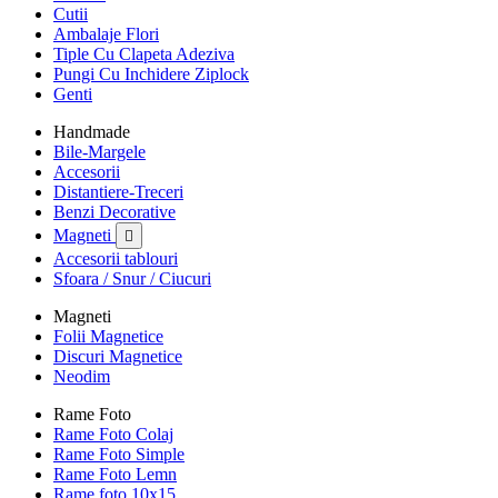
Cutii
Ambalaje Flori
Tiple Cu Clapeta Adeziva
Pungi Cu Inchidere Ziplock
Genti
Handmade
Bile-Margele
Accesorii
Distantiere-Treceri
Benzi Decorative
Magneti

Accesorii tablouri
Sfoara / Snur / Ciucuri
Magneti
Folii Magnetice
Discuri Magnetice
Neodim
Rame Foto
Rame Foto Colaj
Rame Foto Simple
Rame Foto Lemn
Rame foto 10x15