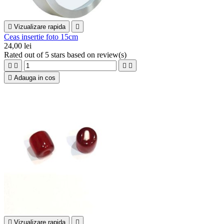

Vizualizare rapida

Ceas insertie foto 15cm
24,00 lei
Rated
out of 5 stars based on
review(s)





Adauga in cos

Vizualizare rapida
