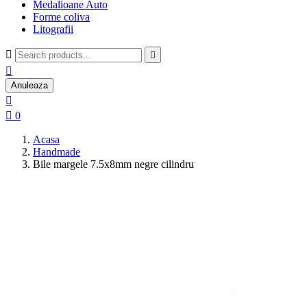
Medalioane Auto
Forme coliva
Litografii



Anuleaza


0
Acasa
Handmade
Bile margele 7.5x8mm negre cilindru