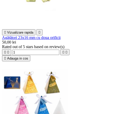

Vizualizare rapida

Agățători 23x16 mm cu doua orificii
50,00 lei
Rated
out of 5 stars based on
review(s)





Adauga in cos