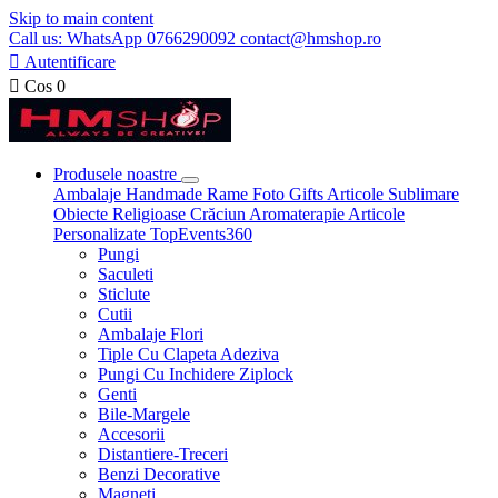
Skip to main content
Call us: WhatsApp 0766290092 contact@hmshop.ro

Autentificare

Cos
0
Produsele noastre
Ambalaje
Handmade
Rame Foto
Gifts
Articole Sublimare
Obiecte Religioase
Crăciun
Aromaterapie
Articole
Personalizate
TopEvents360
Pungi
Saculeti
Sticlute
Cutii
Ambalaje Flori
Tiple Cu Clapeta Adeziva
Pungi Cu Inchidere Ziplock
Genti
Bile-Margele
Accesorii
Distantiere-Treceri
Benzi Decorative
Magneti