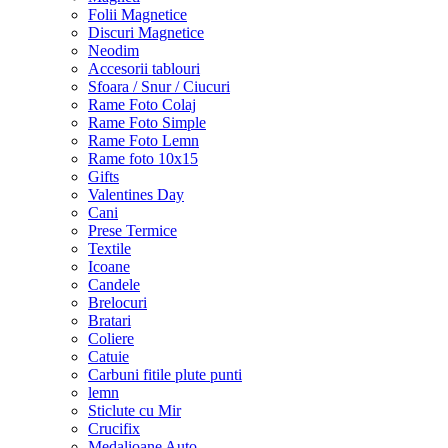
Folii Magnetice
Discuri Magnetice
Neodim
Accesorii tablouri
Sfoara / Snur / Ciucuri
Rame Foto Colaj
Rame Foto Simple
Rame Foto Lemn
Rame foto 10x15
Gifts
Valentines Day
Cani
Prese Termice
Textile
Icoane
Candele
Brelocuri
Bratari
Coliere
Catuie
Carbuni fitile plute punti
lemn
Sticlute cu Mir
Crucifix
Medalioane Auto