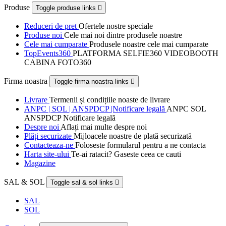
Produse
Toggle produse links

Reduceri de pret
Ofertele nostre speciale
Produse noi
Cele mai noi dintre produsele noastre
Cele mai cumparate
Produsele noastre cele mai cumparate
TopEvents360
PLATFORMA SELFIE360 VIDEOBOOTH
CABINA FOTO360
Firma noastra
Toggle firma noastra links

Livrare
Termenii și condițiile noaste de livrare
ANPC | SOL | ANSPDCP |Notificare legală
ANPC SOL
ANSPDCP Notificare legală
Despre noi
Aflați mai multe despre noi
Plăți securizate
Mijloacele noastre de plată securizată
Contacteaza-ne
Foloseste formularul pentru a ne contacta
Harta site-ului
Te-ai ratacit? Gaseste ceea ce cauti
Magazine
SAL & SOL
Toggle sal & sol links

SAL
SOL