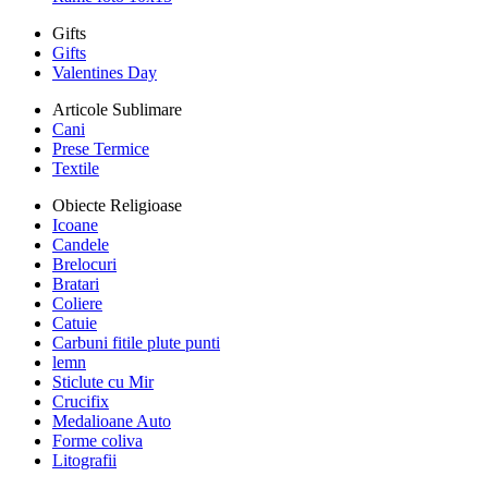
Gifts
Gifts
Valentines Day
Articole Sublimare
Cani
Prese Termice
Textile
Obiecte Religioase
Icoane
Candele
Brelocuri
Bratari
Coliere
Catuie
Carbuni fitile plute punti
lemn
Sticlute cu Mir
Crucifix
Medalioane Auto
Forme coliva
Litografii