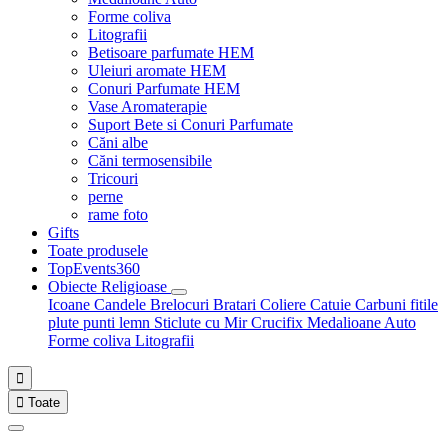
Forme coliva
Litografii
Betisoare parfumate HEM
Uleiuri aromate HEM
Conuri Parfumate HEM
Vase Aromaterapie
Suport Bete si Conuri Parfumate
Căni albe
Căni termosensibile
Tricouri
perne
rame foto
Gifts
Toate produsele
TopEvents360
Obiecte Religioase
Icoane
Candele
Brelocuri
Bratari
Coliere
Catuie
Carbuni fitile
plute punti
lemn
Sticlute cu Mir
Crucifix
Medalioane Auto
Forme coliva
Litografii


Toate