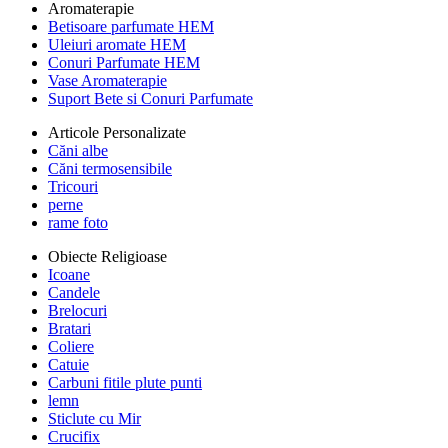
Aromaterapie
Betisoare parfumate HEM
Uleiuri aromate HEM
Conuri Parfumate HEM
Vase Aromaterapie
Suport Bete si Conuri Parfumate
Articole Personalizate
Căni albe
Căni termosensibile
Tricouri
perne
rame foto
Obiecte Religioase
Icoane
Candele
Brelocuri
Bratari
Coliere
Catuie
Carbuni fitile plute punti
lemn
Sticlute cu Mir
Crucifix