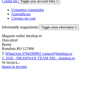
Contul tau
Toggle your account links

Urmarirea comenzilor
Autentificare
Creeaza un cont
Informatiile magazinului
Toggle store information

Magazin online hmshop.ro
Dascalesti
Buzau
România RO 127496

WhatsApp 0766290092 contact@hmshop.ro
© 2026 - DRAWNAN TEAM SRL - hmshop.ro
Se incarca...
Inapoi la inceput