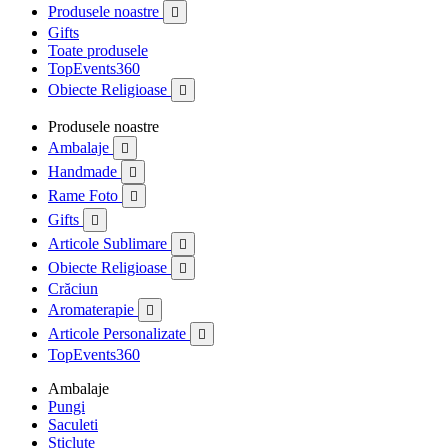
Produsele noastre

Gifts
Toate produsele
TopEvents360
Obiecte Religioase

Produsele noastre
Ambalaje

Handmade

Rame Foto

Gifts

Articole Sublimare

Obiecte Religioase

Crăciun
Aromaterapie

Articole Personalizate

TopEvents360
Ambalaje
Pungi
Saculeti
Sticlute