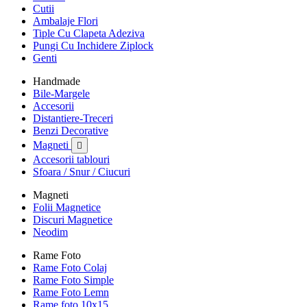
Cutii
Ambalaje Flori
Tiple Cu Clapeta Adeziva
Pungi Cu Inchidere Ziplock
Genti
Handmade
Bile-Margele
Accesorii
Distantiere-Treceri
Benzi Decorative
Magneti

Accesorii tablouri
Sfoara / Snur / Ciucuri
Magneti
Folii Magnetice
Discuri Magnetice
Neodim
Rame Foto
Rame Foto Colaj
Rame Foto Simple
Rame Foto Lemn
Rame foto 10x15