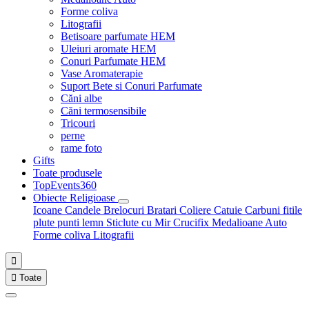
Forme coliva
Litografii
Betisoare parfumate HEM
Uleiuri aromate HEM
Conuri Parfumate HEM
Vase Aromaterapie
Suport Bete si Conuri Parfumate
Căni albe
Căni termosensibile
Tricouri
perne
rame foto
Gifts
Toate produsele
TopEvents360
Obiecte Religioase
Icoane
Candele
Brelocuri
Bratari
Coliere
Catuie
Carbuni fitile
plute punti
lemn
Sticlute cu Mir
Crucifix
Medalioane Auto
Forme coliva
Litografii


Toate