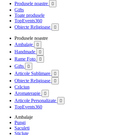
Produsele noastre

Gifts
Toate produsele
TopEvents360
Obiecte Religioase

Produsele noastre
Ambalaje

Handmade

Rame Foto

Gifts

Articole Sublimare

Obiecte Religioase

Crăciun
Aromaterapie

Articole Personalizate

TopEvents360
Ambalaje
Pungi
Saculeti
Sticlute