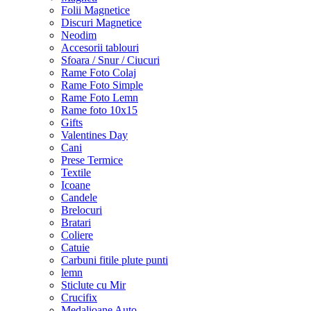
Folii Magnetice
Discuri Magnetice
Neodim
Accesorii tablouri
Sfoara / Snur / Ciucuri
Rame Foto Colaj
Rame Foto Simple
Rame Foto Lemn
Rame foto 10x15
Gifts
Valentines Day
Cani
Prese Termice
Textile
Icoane
Candele
Brelocuri
Bratari
Coliere
Catuie
Carbuni fitile plute punti
lemn
Sticlute cu Mir
Crucifix
Medalioane Auto