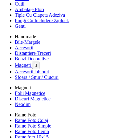
Cutii
Ambalaje Flori
Tiple Cu Clapeta Adeziva
Pungi Cu Inchidere Ziplock
Genti
Handmade
Bile-Margele
Accesorii
Distantiere-Treceri
Benzi Decorative
Magneti

Accesorii tablouri
Sfoara / Snur / Ciucuri
Magneti
Folii Magnetice
Discuri Magnetice
Neodim
Rame Foto
Rame Foto Colaj
Rame Foto Simple
Rame Foto Lemn
Rame foto 10x15