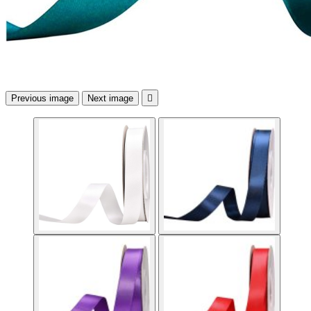
Previous image
Next image
