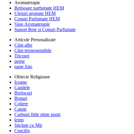
Aromaterapie
Betisoare parfumate HEM
Uleiuri aromate HEM
Conuri Parfumate HEM
Vase Aromaterapie
Suport Bete si Conuri Parfumate
Articole Personalizate
Căni albe
Căni termosensibile
Tricouri
perne
rame foto
Obiecte Religioase
Icoane
Candele
Brelocuri
Bratari
Coliere
Catuie
Carbuni fitile plute punti
lemn
Sticlute cu Mir
Crucifix