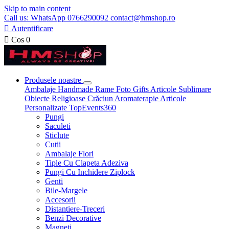
Skip to main content
Call us: WhatsApp 0766290092 contact@hmshop.ro

Autentificare

Cos
0
Produsele noastre
Ambalaje
Handmade
Rame Foto
Gifts
Articole Sublimare
Obiecte Religioase
Crăciun
Aromaterapie
Articole
Personalizate
TopEvents360
Pungi
Saculeti
Sticlute
Cutii
Ambalaje Flori
Tiple Cu Clapeta Adeziva
Pungi Cu Inchidere Ziplock
Genti
Bile-Margele
Accesorii
Distantiere-Treceri
Benzi Decorative
Magneti