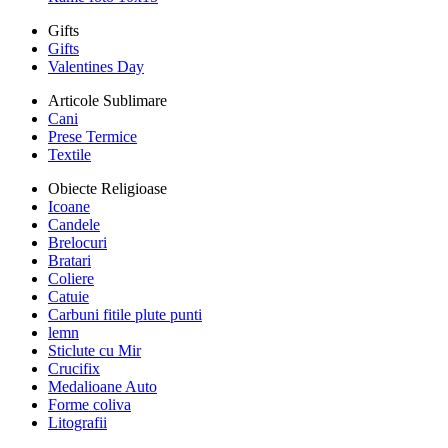
Gifts
Gifts
Valentines Day
Articole Sublimare
Cani
Prese Termice
Textile
Obiecte Religioase
Icoane
Candele
Brelocuri
Bratari
Coliere
Catuie
Carbuni fitile plute punti
lemn
Sticlute cu Mir
Crucifix
Medalioane Auto
Forme coliva
Litografii