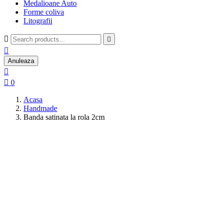
Medalioane Auto
Forme coliva
Litografii



Anuleaza


0
Acasa
Handmade
Banda satinata la rola 2cm