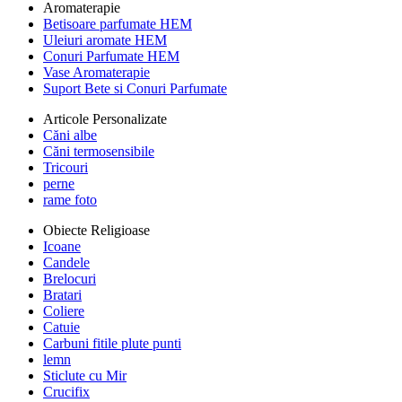
Aromaterapie
Betisoare parfumate HEM
Uleiuri aromate HEM
Conuri Parfumate HEM
Vase Aromaterapie
Suport Bete si Conuri Parfumate
Articole Personalizate
Căni albe
Căni termosensibile
Tricouri
perne
rame foto
Obiecte Religioase
Icoane
Candele
Brelocuri
Bratari
Coliere
Catuie
Carbuni fitile plute punti
lemn
Sticlute cu Mir
Crucifix