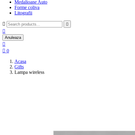
Medalioane Auto
Forme coliva
Litografii



Anuleaza


0
Acasa
Gifts
Lampa wireless