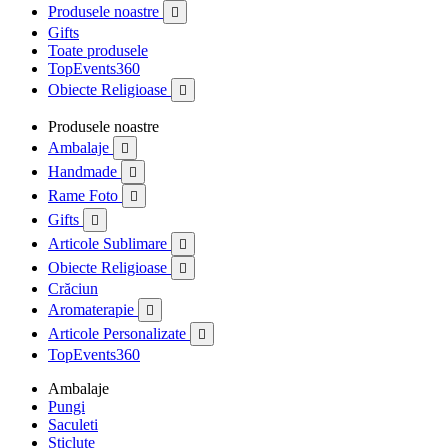
Produsele noastre

Gifts
Toate produsele
TopEvents360
Obiecte Religioase

Produsele noastre
Ambalaje

Handmade

Rame Foto

Gifts

Articole Sublimare

Obiecte Religioase

Crăciun
Aromaterapie

Articole Personalizate

TopEvents360
Ambalaje
Pungi
Saculeti
Sticlute