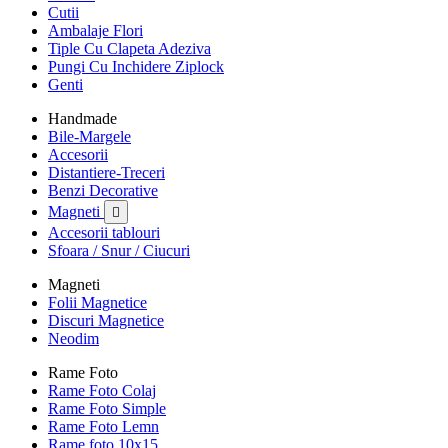
Cutii
Ambalaje Flori
Tiple Cu Clapeta Adeziva
Pungi Cu Inchidere Ziplock
Genti
Handmade
Bile-Margele
Accesorii
Distantiere-Treceri
Benzi Decorative
Magneti

Accesorii tablouri
Sfoara / Snur / Ciucuri
Magneti
Folii Magnetice
Discuri Magnetice
Neodim
Rame Foto
Rame Foto Colaj
Rame Foto Simple
Rame Foto Lemn
Rame foto 10x15