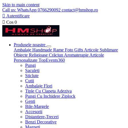
Skip to main content
Call us: WhatsApp 0766290092 contact@hmshop.ro

Autentificare

Cos
0
Produsele noastre
Ambalaje
Handmade
Rame Foto
Gifts
Articole Sublimare
Obiecte Religioase
Crăciun
Aromaterapie
Articole
Personalizate
TopEvents360
Pungi
Saculeti
Sticlute
Cutii
Ambalaje Flori
Tiple Cu Clapeta Adeziva
Pungi Cu Inchidere Ziplock
Genti
Bile-Margele
Accesorii
Distantiere-Treceri
Benzi Decorative
Magneti