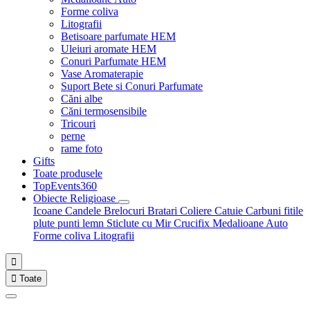
Forme coliva
Litografii
Betisoare parfumate HEM
Uleiuri aromate HEM
Conuri Parfumate HEM
Vase Aromaterapie
Suport Bete si Conuri Parfumate
Căni albe
Căni termosensibile
Tricouri
perne
rame foto
Gifts
Toate produsele
TopEvents360
Obiecte Religioase
Icoane
Candele
Brelocuri
Bratari
Coliere
Catuie
Carbuni fitile
plute punti
lemn
Sticlute cu Mir
Crucifix
Medalioane Auto
Forme coliva
Litografii


Toate