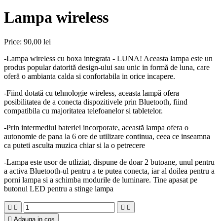
Lampa wireless
Price:
90,00 lei
-Lampa wireless cu boxa integrata - LUNA! Aceasta lampa este un
produs popular datorită design-ului sau unic in formă de luna, care
oferă o ambianta calda si confortabila in orice incapere.
-Fiind dotată cu tehnologie wireless, aceasta lampă ofera
posibilitatea de a conecta dispozitivele prin Bluetooth, fiind
compatibila cu majoritatea telefoanelor si tabletelor.
-Prin intermediul bateriei incorporate, această lampa ofera o
autonomie de pana la 6 ore de utilizare continua, ceea ce inseamna
ca puteti asculta muzica chiar si la o petrecere
-Lampa este usor de utliziat, dispune de doar 2 butoane, unul pentru
a activa Bluetooth-ul pentru a te putea conecta, iar al doilea pentru a
porni lampa si a schimba modurile de luminare. Tine apasat pe
butonul LED pentru a stinge lampa





Adauga in cos