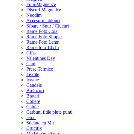
Folii Magnetice
Discuri Magnetice
Neodim
Accesorii tablouri
Sfoara / Snur / Ciucuri
Rame Foto Colaj
Rame Foto Simple
Rame Foto Lemn
Rame foto 10x15
Gifts
Valentines Day
Cani
Prese Termice
Textile
Icoane
Candele
Brelocuri
Bratari
Coliere
Catuie
Carbuni fitile plute punti
lemn
Sticlute cu Mir
Crucifix
Medalioane Auto