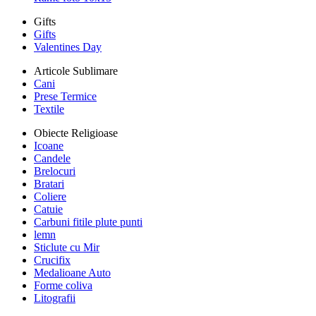
Gifts
Gifts
Valentines Day
Articole Sublimare
Cani
Prese Termice
Textile
Obiecte Religioase
Icoane
Candele
Brelocuri
Bratari
Coliere
Catuie
Carbuni fitile plute punti
lemn
Sticlute cu Mir
Crucifix
Medalioane Auto
Forme coliva
Litografii