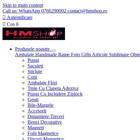
Skip to main content
Call us: WhatsApp 0766290092 contact@hmshop.ro

Autentificare

Cos
0
Produsele noastre
Ambalaje
Handmade
Rame Foto
Gifts
Articole Sublimare
Obie
Pungi
Saculeti
Sticlute
Cutii
Ambalaje Flori
Tiple Cu Clapeta Adeziva
Pungi Cu Inchidere Ziplock
Genti
Bile-Margele
Accesorii
Distantiere-Treceri
Benzi Decorative
Magneti
Folii Magnetice
Discuri Magnetice