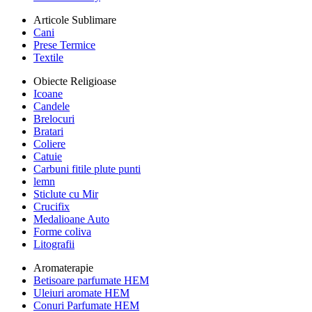
Articole Sublimare
Cani
Prese Termice
Textile
Obiecte Religioase
Icoane
Candele
Brelocuri
Bratari
Coliere
Catuie
Carbuni fitile plute punti
lemn
Sticlute cu Mir
Crucifix
Medalioane Auto
Forme coliva
Litografii
Aromaterapie
Betisoare parfumate HEM
Uleiuri aromate HEM
Conuri Parfumate HEM