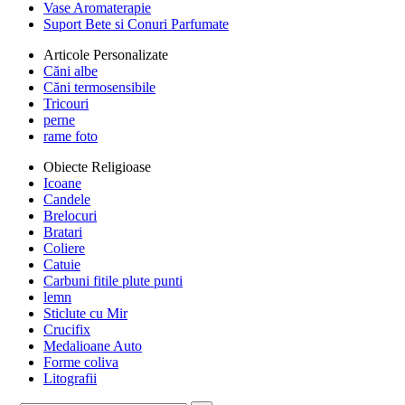
Vase Aromaterapie
Suport Bete si Conuri Parfumate
Articole Personalizate
Căni albe
Căni termosensibile
Tricouri
perne
rame foto
Obiecte Religioase
Icoane
Candele
Brelocuri
Bratari
Coliere
Catuie
Carbuni fitile plute punti
lemn
Sticlute cu Mir
Crucifix
Medalioane Auto
Forme coliva
Litografii