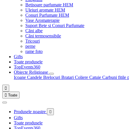
Betisoare parfumate HEM
Uleiuri aromate HEM
Conuri Parfumate HEM
Vase Aromaterapie
Suport Bete si Conuri Parfumate
Căni albe
Căni termosensibile
Tricouri
perne
rame foto
Gifts
Toate produsele
TopEvents360
Obiecte Religioase
Icoane
Candele
Brelocuri
Bratari
Coliere
Catuie
Carbuni fitile 


Toate
Produsele noastre

Gifts
Toate produsele
TopEvents360