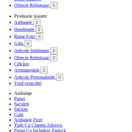
Obiecte Religioase

Produsele noastre
Ambalaje

Handmade

Rame Foto

Gifts

Articole Sublimare

Obiecte Religioase

Crăciun
Aromaterapie

Articole Personalizate

TopEvents360
Ambalaje
Pungi
Saculeti
Sticlute
Cutii
Ambalaje Flori
Tiple Cu Clapeta Adeziva
Pungi Cu Inchidere Ziplock