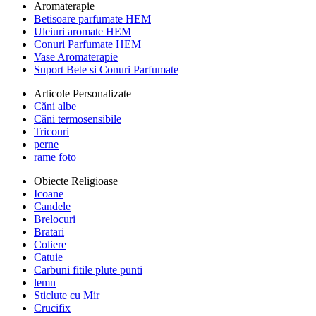
Aromaterapie
Betisoare parfumate HEM
Uleiuri aromate HEM
Conuri Parfumate HEM
Vase Aromaterapie
Suport Bete si Conuri Parfumate
Articole Personalizate
Căni albe
Căni termosensibile
Tricouri
perne
rame foto
Obiecte Religioase
Icoane
Candele
Brelocuri
Bratari
Coliere
Catuie
Carbuni fitile plute punti
lemn
Sticlute cu Mir
Crucifix