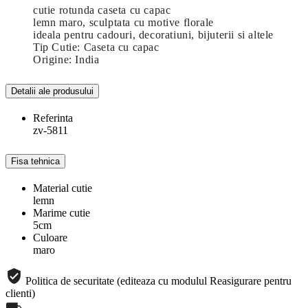
cutie rotunda caseta cu capac
lemn maro, sculptata cu motive florale
ideala pentru cadouri, decoratiuni, bijuterii si altele
Tip Cutie: Caseta cu capac
Origine: India
Detalii ale produsului
Referinta
zv-5811
Fisa tehnica
Material cutie
lemn
Marime cutie
5cm
Culoare
maro
Politica de securitate (editeaza cu modulul Reasigurare pentru
clienti)