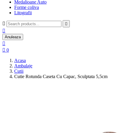
Medalioane Auto
Forme coliva
Litografii



Anuleaza


0
Acasa
Ambalaje
Cutii
Cutie Rotunda Caseta Cu Capac, Sculptata 5,5cm