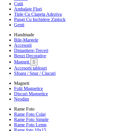
Cutii
Ambalaje Flori
Tiple Cu Clapeta Adeziva
Pungi Cu Inchidere Ziplock
Genti
Handmade
Bile-Margele
Accesorii
Distantiere-Treceri
Benzi Decorative
Magneti

Accesorii tablouri
Sfoara / Snur / Ciucuri
Magneti
Folii Magnetice
Discuri Magnetice
Neodim
Rame Foto
Rame Foto Colaj
Rame Foto Simple
Rame Foto Lemn
Rame foto 10x15