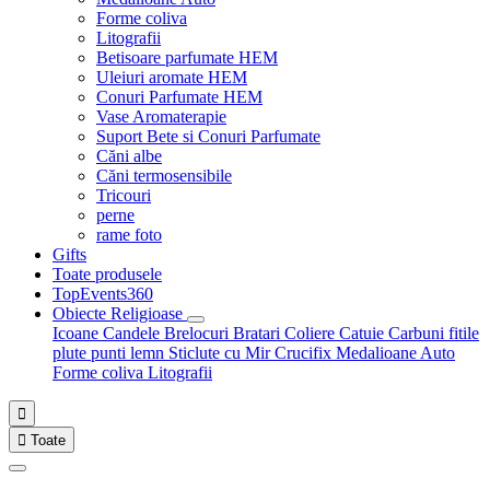
Forme coliva
Litografii
Betisoare parfumate HEM
Uleiuri aromate HEM
Conuri Parfumate HEM
Vase Aromaterapie
Suport Bete si Conuri Parfumate
Căni albe
Căni termosensibile
Tricouri
perne
rame foto
Gifts
Toate produsele
TopEvents360
Obiecte Religioase
Icoane
Candele
Brelocuri
Bratari
Coliere
Catuie
Carbuni fitile
plute punti
lemn
Sticlute cu Mir
Crucifix
Medalioane Auto
Forme coliva
Litografii


Toate