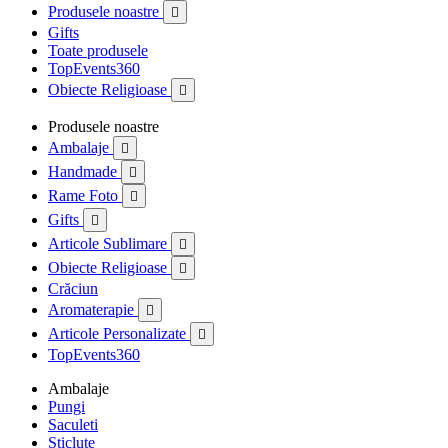
Produsele noastre

Gifts
Toate produsele
TopEvents360
Obiecte Religioase

Produsele noastre
Ambalaje

Handmade

Rame Foto

Gifts

Articole Sublimare

Obiecte Religioase

Crăciun
Aromaterapie

Articole Personalizate

TopEvents360
Ambalaje
Pungi
Saculeti
Sticlute