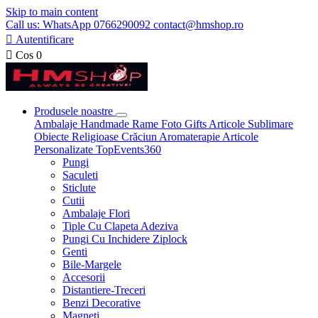
Skip to main content
Call us: WhatsApp 0766290092 contact@hmshop.ro

Autentificare

Cos
0
Produsele noastre
Ambalaje
Handmade
Rame Foto
Gifts
Articole Sublimare
Obiecte Religioase
Crăciun
Aromaterapie
Articole
Personalizate
TopEvents360
Pungi
Saculeti
Sticlute
Cutii
Ambalaje Flori
Tiple Cu Clapeta Adeziva
Pungi Cu Inchidere Ziplock
Genti
Bile-Margele
Accesorii
Distantiere-Treceri
Benzi Decorative
Magneti