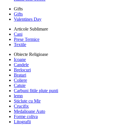
Gifts
Gifts
Valentines Day
Articole Sublimare
Cani
Prese Termice
Textile
Obiecte Religioase
Icoane
Candele
Brelocuri
Bratari
Coliere
Catuie
Carbuni fitile plute punti
lemn
Sticlute cu Mir
Crucifix
Medalioane Auto
Forme coliva
Litografii