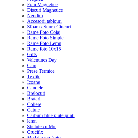
Folii Magnetice
Discuri Magnetice
Neodim
Accesorii tablouri
Sfoara / Snur / Ciucuri
Rame Foto Colaj
Rame Foto Simple
Rame Foto Lemn
Rame foto 10x15
Gifts
Valentines Day
Cani
Prese Termice
Textile
Icoane
Candele
Brelocuri
Bratari
Coliere
Catuie
Carbuni fitile plute punti
lemn
Sticlute cu Mir
Crucifix
Medalioane Auto