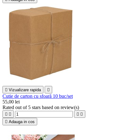

Vizualizare rapida

Cutie de carton cu sfoară 10 buc/set
55,00 lei
Rated
out of 5 stars based on
review(s)





Adauga in cos