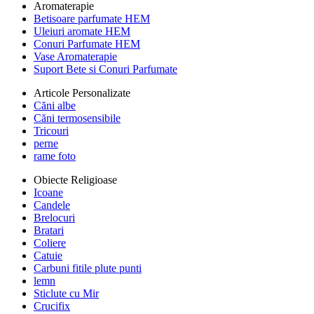
Aromaterapie
Betisoare parfumate HEM
Uleiuri aromate HEM
Conuri Parfumate HEM
Vase Aromaterapie
Suport Bete si Conuri Parfumate
Articole Personalizate
Căni albe
Căni termosensibile
Tricouri
perne
rame foto
Obiecte Religioase
Icoane
Candele
Brelocuri
Bratari
Coliere
Catuie
Carbuni fitile plute punti
lemn
Sticlute cu Mir
Crucifix