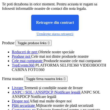
Te poti dezabona in orice moment. Pentru aceasta te rugam sa
folosesti informatiile noastre de contact din nota legala.
Retragere din contract
Urmărește starea retragerii
Produse
Toggle produse links

Reduceri de pret
Ofertele nostre speciale
Produse noi
Cele mai noi dintre produsele noastre
Cele mai cumparate
Produsele noastre cele mai cumparate
TopEvents360
PLATFORMA SELFIE360 VIDEOBOOTH
CABINA FOTO360
Firma noastra
Toggle firma noastra links

Livrare
Termenii și condițiile noaste de livrare
ANPC | SOL | ANSPDCP |Notificare legală
ANPC SOL
ANSPDCP Notificare legală
Despre noi
Aflați mai multe despre noi
Plăți securizate
Mijloacele noastre de plată securizată
Contacteaza-ne
Foloseste formularul pentru a ne contacta