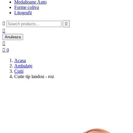
Medalioane Auto
Forme coliva
Litografii



Anuleaza


0
Acasa
Ambalaje
Cutii
Cutie tip landou - roz