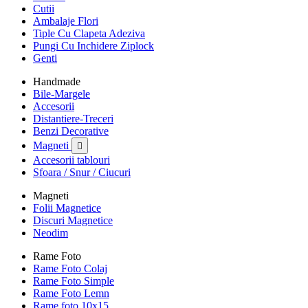
Cutii
Ambalaje Flori
Tiple Cu Clapeta Adeziva
Pungi Cu Inchidere Ziplock
Genti
Handmade
Bile-Margele
Accesorii
Distantiere-Treceri
Benzi Decorative
Magneti

Accesorii tablouri
Sfoara / Snur / Ciucuri
Magneti
Folii Magnetice
Discuri Magnetice
Neodim
Rame Foto
Rame Foto Colaj
Rame Foto Simple
Rame Foto Lemn
Rame foto 10x15