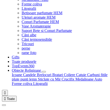
Forme coliva
Litografii
Betisoare parfumate HEM
Uleiuri aromate HEM
Conuri Parfumate HEM
Vase Aromaterapie
Suport Bete si Conuri Parfumate
Căni albe
Căni termosensibile
Tricouri
perne
rame foto
Gifts
Toate produsele
TopEvents360
Obiecte Religioase
Icoane
Candele
Brelocuri
Bratari
Coliere
Catuie
Carbuni fitile
plute punti
lemn
Sticlute cu Mir
Crucifix
Medalioane Auto
Forme coliva
Litografii


Toate