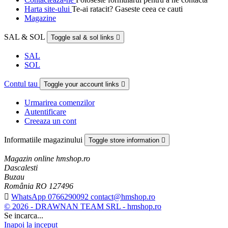
Harta site-ului
Te-ai ratacit? Gaseste ceea ce cauti
Magazine
SAL & SOL
Toggle sal & sol links

SAL
SOL
Contul tau
Toggle your account links

Urmarirea comenzilor
Autentificare
Creeaza un cont
Informatiile magazinului
Toggle store information

Magazin online hmshop.ro
Dascalesti
Buzau
România RO 127496

WhatsApp 0766290092 contact@hmshop.ro
© 2026 - DRAWNAN TEAM SRL - hmshop.ro
Se incarca...
Inapoi la inceput