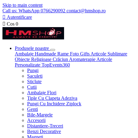
Skip to main content
Call us: WhatsApp 0766290092 contact@hmshop.ro

Autentificare

Cos
0
Produsele noastre
Ambalaje
Handmade
Rame Foto
Gifts
Articole Sublimare
Obiecte Religioase
Crăciun
Aromaterapie
Articole
Personalizate
TopEvents360
Pungi
Saculeti
Sticlute
Cutii
Ambalaje Flori
Tiple Cu Clapeta Adeziva
Pungi Cu Inchidere Ziplock
Genti
Bile-Margele
Accesorii
Distantiere-Treceri
Benzi Decorative
Magneti