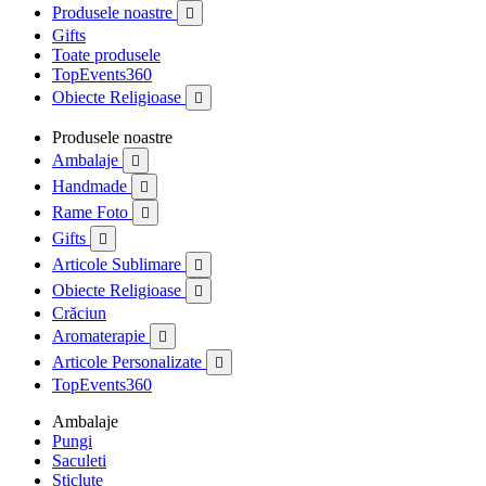
Produsele noastre

Gifts
Toate produsele
TopEvents360
Obiecte Religioase

Produsele noastre
Ambalaje

Handmade

Rame Foto

Gifts

Articole Sublimare

Obiecte Religioase

Crăciun
Aromaterapie

Articole Personalizate

TopEvents360
Ambalaje
Pungi
Saculeti
Sticlute