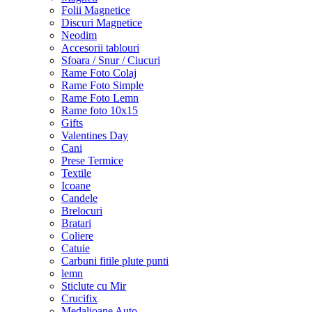
Folii Magnetice
Discuri Magnetice
Neodim
Accesorii tablouri
Sfoara / Snur / Ciucuri
Rame Foto Colaj
Rame Foto Simple
Rame Foto Lemn
Rame foto 10x15
Gifts
Valentines Day
Cani
Prese Termice
Textile
Icoane
Candele
Brelocuri
Bratari
Coliere
Catuie
Carbuni fitile plute punti
lemn
Sticlute cu Mir
Crucifix
Medalioane Auto