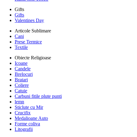
Gifts
Gifts
Valentines Day
Articole Sublimare
Cani
Prese Termice
Textile
Obiecte Religioase
Icoane
Candele
Brelocuri
Bratari
Coliere
Catuie
Carbuni fitile plute punti
lemn
Sticlute cu Mir
Crucifix
Medalioane Auto
Forme coliva
Litografii