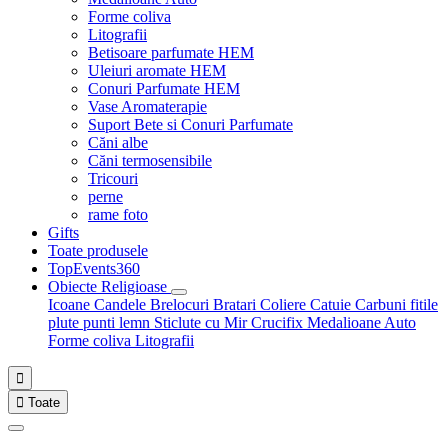
Forme coliva
Litografii
Betisoare parfumate HEM
Uleiuri aromate HEM
Conuri Parfumate HEM
Vase Aromaterapie
Suport Bete si Conuri Parfumate
Căni albe
Căni termosensibile
Tricouri
perne
rame foto
Gifts
Toate produsele
TopEvents360
Obiecte Religioase
Icoane
Candele
Brelocuri
Bratari
Coliere
Catuie
Carbuni fitile
plute punti
lemn
Sticlute cu Mir
Crucifix
Medalioane Auto
Forme coliva
Litografii


Toate