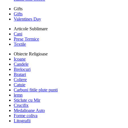
Gifts
Gifts
Valentines Day
Articole Sublimare
Cani
Prese Termice
Textile
Obiecte Religioase
Icoane
Candele
Brelocuri
Bratari
Coliere
Catuie
Carbuni fitile plute punti
lemn
Sticlute cu Mir
Crucifix
Medalioane Auto
Forme coliva
Litografii