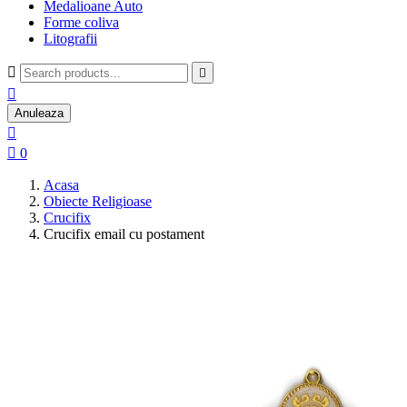
Medalioane Auto
Forme coliva
Litografii



Anuleaza


0
Acasa
Obiecte Religioase
Crucifix
Crucifix email cu postament