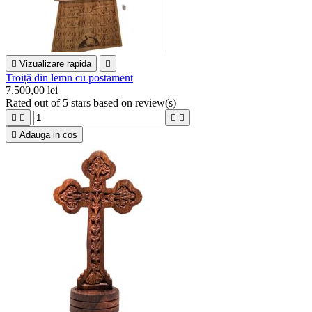

Vizualizare rapida

Troiță din lemn cu postament
7.500,00 lei
Rated
out of 5 stars based on
review(s)





Adauga in cos