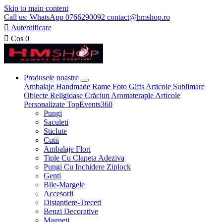
Skip to main content
Call us: WhatsApp 0766290092 contact@hmshop.ro

Autentificare

Cos
0
Produsele noastre
Ambalaje
Handmade
Rame Foto
Gifts
Articole Sublimare
Obiecte Religioase
Crăciun
Aromaterapie
Articole
Personalizate
TopEvents360
Pungi
Saculeti
Sticlute
Cutii
Ambalaje Flori
Tiple Cu Clapeta Adeziva
Pungi Cu Inchidere Ziplock
Genti
Bile-Margele
Accesorii
Distantiere-Treceri
Benzi Decorative
Magneti