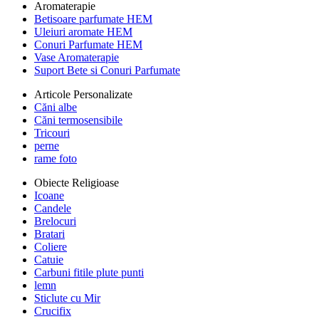
Aromaterapie
Betisoare parfumate HEM
Uleiuri aromate HEM
Conuri Parfumate HEM
Vase Aromaterapie
Suport Bete si Conuri Parfumate
Articole Personalizate
Căni albe
Căni termosensibile
Tricouri
perne
rame foto
Obiecte Religioase
Icoane
Candele
Brelocuri
Bratari
Coliere
Catuie
Carbuni fitile plute punti
lemn
Sticlute cu Mir
Crucifix