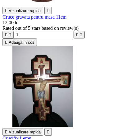

Vizualizare rapida

Cruce gravata pentru masa 11cm
12,00 lei
Rated
out of 5 stars based on
review(s)





Adauga in cos

Vizualizare rapida

Crucifix Lemn