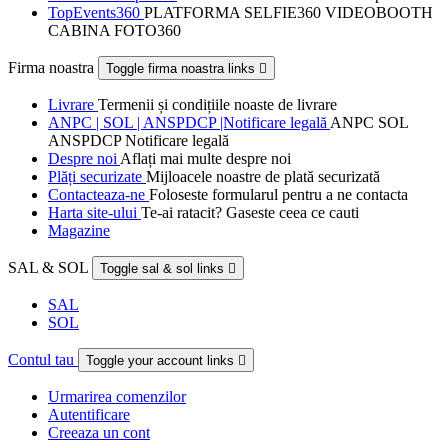
TopEvents360
PLATFORMA SELFIE360 VIDEOBOOTH
CABINA FOTO360
Firma noastra
Toggle firma noastra links

Livrare
Termenii și condițiile noaste de livrare
ANPC | SOL | ANSPDCP |Notificare legală
ANPC SOL
ANSPDCP Notificare legală
Despre noi
Aflați mai multe despre noi
Plăți securizate
Mijloacele noastre de plată securizată
Contacteaza-ne
Foloseste formularul pentru a ne contacta
Harta site-ului
Te-ai ratacit? Gaseste ceea ce cauti
Magazine
SAL & SOL
Toggle sal & sol links

SAL
SOL
Contul tau
Toggle your account links

Urmarirea comenzilor
Autentificare
Creeaza un cont