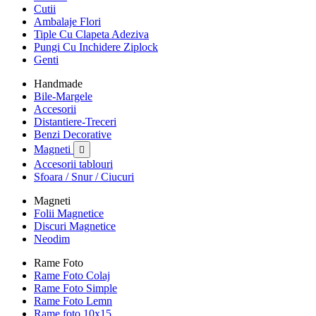
Cutii
Ambalaje Flori
Tiple Cu Clapeta Adeziva
Pungi Cu Inchidere Ziplock
Genti
Handmade
Bile-Margele
Accesorii
Distantiere-Treceri
Benzi Decorative
Magneti

Accesorii tablouri
Sfoara / Snur / Ciucuri
Magneti
Folii Magnetice
Discuri Magnetice
Neodim
Rame Foto
Rame Foto Colaj
Rame Foto Simple
Rame Foto Lemn
Rame foto 10x15