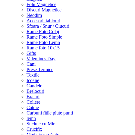
Folii Magnetice
Discuri Magnetice
Neodim
Accesorii tablouri
Sfoara / Snur / Ciucuri
Rame Foto Colaj
Rame Foto Simple
Rame Foto Lemn
Rame foto 10x15
Gifts
Valentines Day
Cani
Prese Termice
Textile
Icoane
Candele
Brelocuri
Bratari
Coliere
Catuie
Carbuni fitile plute punti
lemn
Sticlute cu Mir
Crucifix
Medalioane Auto