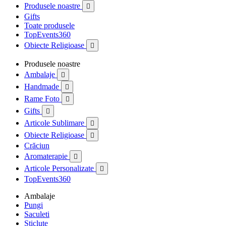
Produsele noastre

Gifts
Toate produsele
TopEvents360
Obiecte Religioase

Produsele noastre
Ambalaje

Handmade

Rame Foto

Gifts

Articole Sublimare

Obiecte Religioase

Crăciun
Aromaterapie

Articole Personalizate

TopEvents360
Ambalaje
Pungi
Saculeti
Sticlute