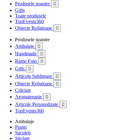
Produsele noastre

Gifts
Toate produsele
TopEvents360
Obiecte Religioase

Produsele noastre
Ambalaje

Handmade

Rame Foto

Gifts

Articole Sublimare

Obiecte Religioase

Crăciun
Aromaterapie

Articole Personalizate

TopEvents360
Ambalaje
Pungi
Saculeti
Sticlute