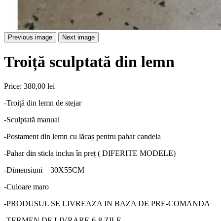
Previous image
Next image
Troiță sculptată din lemn
Price:
380,00 lei
-Troiță din lemn de stejar
-Sculptată manual
-Postament din lemn cu lăcaș pentru pahar candela
-Pahar din sticla inclus în preț ( DIFERITE MODELE)
-Dimensiuni 30X55CM
-Culoare maro
-PRODUSUL SE LIVREAZA IN BAZA DE PRE-COMANDA
-TERMEN DE LIVRARE-6-8 ZILE