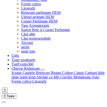
Forme coliva
Litografii
Betisoare parfumate HEM
Uleiuri aromate HEM
Conuri Parfumate HEM
Vase Aromaterapie
Suport Bete si Conuri Parfumate
Căni albe
Căni termosensibile
Tricouri
perne
rame foto
Gifts
Toate produsele
TopEvents360
Obiecte Religioase
Icoane
Candele
Brelocuri
Bratari
Coliere
Catuie
Carbuni fitile
plute punti
lemn
Sticlute cu Mir
Crucifix
Medalioane Auto
Forme coliva
Litografii


Toate