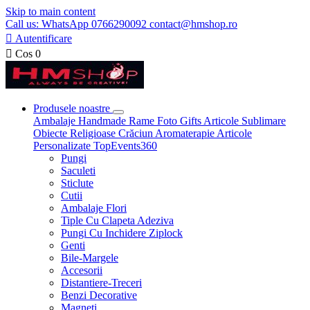
Skip to main content
Call us: WhatsApp 0766290092 contact@hmshop.ro

Autentificare

Cos
0
Produsele noastre
Ambalaje
Handmade
Rame Foto
Gifts
Articole Sublimare
Obiecte Religioase
Crăciun
Aromaterapie
Articole
Personalizate
TopEvents360
Pungi
Saculeti
Sticlute
Cutii
Ambalaje Flori
Tiple Cu Clapeta Adeziva
Pungi Cu Inchidere Ziplock
Genti
Bile-Margele
Accesorii
Distantiere-Treceri
Benzi Decorative
Magneti