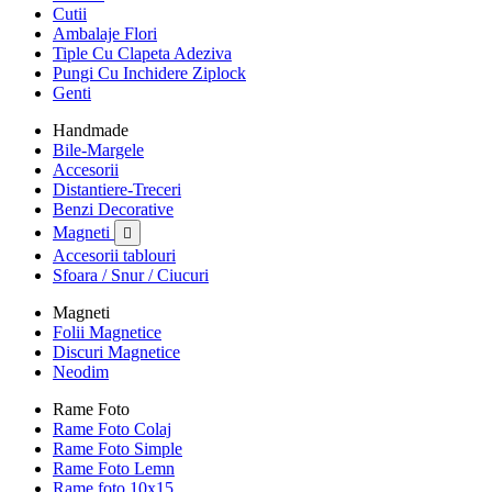
Cutii
Ambalaje Flori
Tiple Cu Clapeta Adeziva
Pungi Cu Inchidere Ziplock
Genti
Handmade
Bile-Margele
Accesorii
Distantiere-Treceri
Benzi Decorative
Magneti

Accesorii tablouri
Sfoara / Snur / Ciucuri
Magneti
Folii Magnetice
Discuri Magnetice
Neodim
Rame Foto
Rame Foto Colaj
Rame Foto Simple
Rame Foto Lemn
Rame foto 10x15