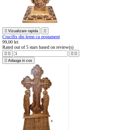

Vizualizare rapida

Crucifix din lemn cu postament
99,00 lei
Rated
out of 5 stars based on
review(s)





Adauga in cos