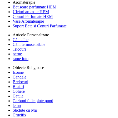
Aromaterapie
Betisoare parfumate HEM
Uleiuri aromate HEM
Conuri Parfumate HEM
Vase Aromaterapie
Suport Bete si Conuri Parfumate
Articole Personalizate
Căni albe
Căni termosensibile
Tricouri
perne
rame foto
Obiecte Religioase
Icoane
Candele
Brelocuri
Bratari
Coliere
Catuie
Carbuni fitile plute punti
lemn
Sticlute cu Mir
Crucifix