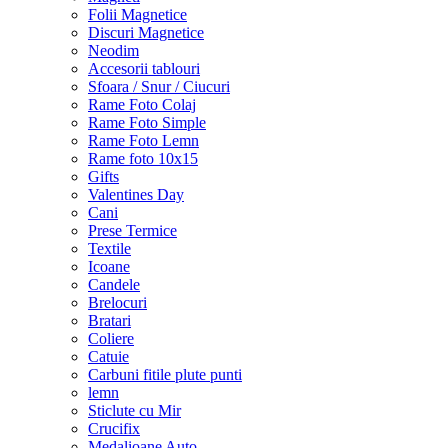
Folii Magnetice
Discuri Magnetice
Neodim
Accesorii tablouri
Sfoara / Snur / Ciucuri
Rame Foto Colaj
Rame Foto Simple
Rame Foto Lemn
Rame foto 10x15
Gifts
Valentines Day
Cani
Prese Termice
Textile
Icoane
Candele
Brelocuri
Bratari
Coliere
Catuie
Carbuni fitile plute punti
lemn
Sticlute cu Mir
Crucifix
Medalioane Auto