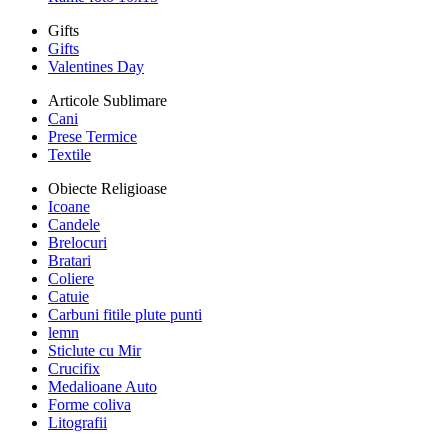
Gifts
Gifts
Valentines Day
Articole Sublimare
Cani
Prese Termice
Textile
Obiecte Religioase
Icoane
Candele
Brelocuri
Bratari
Coliere
Catuie
Carbuni fitile plute punti
lemn
Sticlute cu Mir
Crucifix
Medalioane Auto
Forme coliva
Litografii