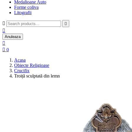
Medalioane Auto
Forme coliva
Litografii



Anuleaza


0
Acasa
Obiecte Religioase
Crucifix
Troiță sculptată din lemn