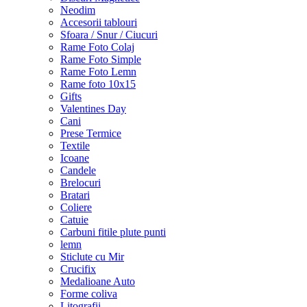
Neodim
Accesorii tablouri
Sfoara / Snur / Ciucuri
Rame Foto Colaj
Rame Foto Simple
Rame Foto Lemn
Rame foto 10x15
Gifts
Valentines Day
Cani
Prese Termice
Textile
Icoane
Candele
Brelocuri
Bratari
Coliere
Catuie
Carbuni fitile plute punti
lemn
Sticlute cu Mir
Crucifix
Medalioane Auto
Forme coliva
Litografii