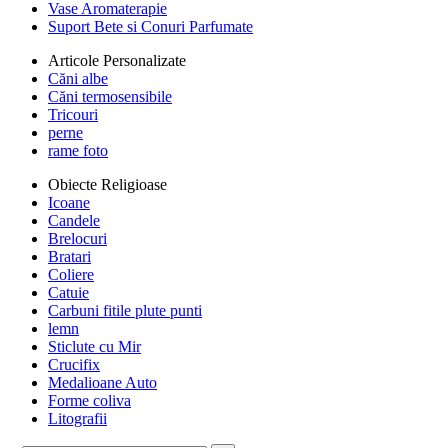
Vase Aromaterapie
Suport Bete si Conuri Parfumate
Articole Personalizate
Căni albe
Căni termosensibile
Tricouri
perne
rame foto
Obiecte Religioase
Icoane
Candele
Brelocuri
Bratari
Coliere
Catuie
Carbuni fitile plute punti
lemn
Sticlute cu Mir
Crucifix
Medalioane Auto
Forme coliva
Litografii