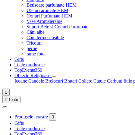
Betisoare parfumate HEM
Uleiuri aromate HEM
Conuri Parfumate HEM
Vase Aromaterapie
Suport Bete si Conuri Parfumate
Căni albe
Căni termosensibile
Tricouri
perne
rame foto
Gifts
Toate produsele
TopEvents360
Obiecte Religioase
Icoane
Candele
Brelocuri
Bratari
Coliere
Catuie
Carbuni fitile 


Toate
Produsele noastre

Gifts
Toate produsele
TopEvents360