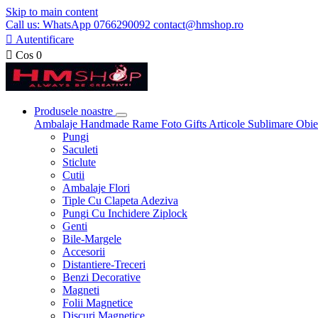
Skip to main content
Call us: WhatsApp 0766290092 contact@hmshop.ro

Autentificare

Cos
0
Produsele noastre
Ambalaje
Handmade
Rame Foto
Gifts
Articole Sublimare
Obie
Pungi
Saculeti
Sticlute
Cutii
Ambalaje Flori
Tiple Cu Clapeta Adeziva
Pungi Cu Inchidere Ziplock
Genti
Bile-Margele
Accesorii
Distantiere-Treceri
Benzi Decorative
Magneti
Folii Magnetice
Discuri Magnetice