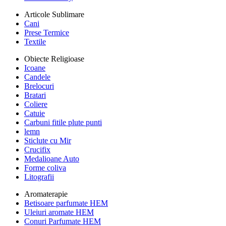
Articole Sublimare
Cani
Prese Termice
Textile
Obiecte Religioase
Icoane
Candele
Brelocuri
Bratari
Coliere
Catuie
Carbuni fitile plute punti
lemn
Sticlute cu Mir
Crucifix
Medalioane Auto
Forme coliva
Litografii
Aromaterapie
Betisoare parfumate HEM
Uleiuri aromate HEM
Conuri Parfumate HEM