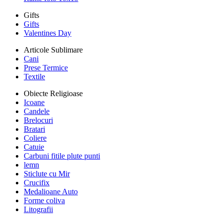
Gifts
Gifts
Valentines Day
Articole Sublimare
Cani
Prese Termice
Textile
Obiecte Religioase
Icoane
Candele
Brelocuri
Bratari
Coliere
Catuie
Carbuni fitile plute punti
lemn
Sticlute cu Mir
Crucifix
Medalioane Auto
Forme coliva
Litografii