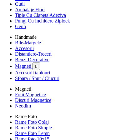
Cutii
Ambalaje Flori
Tiple Cu Clapeta Adeziva
Pungi Cu Inchidere Ziplock
Genti
Handmade
Bile-Margele
Accesorii
Distantiere-Treceri
Benzi Decorative
Magneti

Accesorii tablouri
Sfoara / Snur / Ciucuri
Magneti
Folii Magnetice
Discuri Magnetice
Neodim
Rame Foto
Rame Foto Colaj
Rame Foto Simple
Rame Foto Lemn
Rame foto 10x15