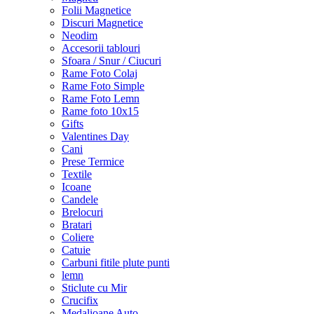
Folii Magnetice
Discuri Magnetice
Neodim
Accesorii tablouri
Sfoara / Snur / Ciucuri
Rame Foto Colaj
Rame Foto Simple
Rame Foto Lemn
Rame foto 10x15
Gifts
Valentines Day
Cani
Prese Termice
Textile
Icoane
Candele
Brelocuri
Bratari
Coliere
Catuie
Carbuni fitile plute punti
lemn
Sticlute cu Mir
Crucifix
Medalioane Auto