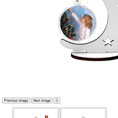
Previous image
Next image
