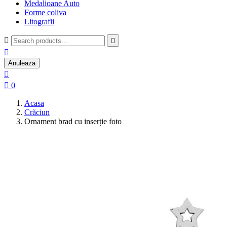
Medalioane Auto
Forme coliva
Litografii



Anuleaza


0
Acasa
Crăciun
Ornament brad cu inserție foto