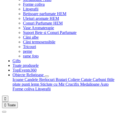
Forme coliva
Litografii
Betisoare parfumate HEM
Uleiuri aromate HEM
Conuri Parfumate HEM
Vase Aromaterapie
Suport Bete si Conuri Parfumate
Căni albe
Căni termosensibile
Tricouri
perne
rame foto
Gifts
Toate produsele
TopEvents360
Obiecte Religioase
Icoane
Candele
Brelocuri
Bratari
Coliere
Catuie
Carbuni fitile
plute punti
lemn
Sticlute cu Mir
Crucifix
Medalioane Auto
Forme coliva
Litografii


Toate