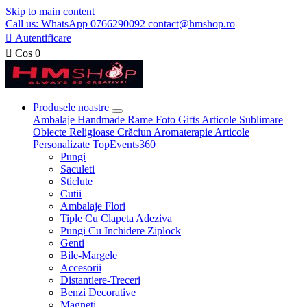
Skip to main content
Call us: WhatsApp 0766290092 contact@hmshop.ro

Autentificare

Cos
0
Produsele noastre
Ambalaje
Handmade
Rame Foto
Gifts
Articole Sublimare
Obiecte Religioase
Crăciun
Aromaterapie
Articole
Personalizate
TopEvents360
Pungi
Saculeti
Sticlute
Cutii
Ambalaje Flori
Tiple Cu Clapeta Adeziva
Pungi Cu Inchidere Ziplock
Genti
Bile-Margele
Accesorii
Distantiere-Treceri
Benzi Decorative
Magneti