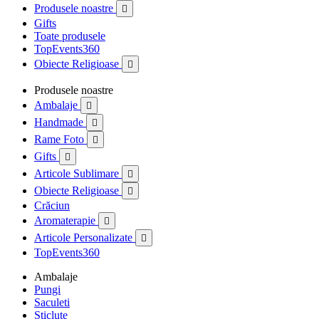
Produsele noastre

Gifts
Toate produsele
TopEvents360
Obiecte Religioase

Produsele noastre
Ambalaje

Handmade

Rame Foto

Gifts

Articole Sublimare

Obiecte Religioase

Crăciun
Aromaterapie

Articole Personalizate

TopEvents360
Ambalaje
Pungi
Saculeti
Sticlute