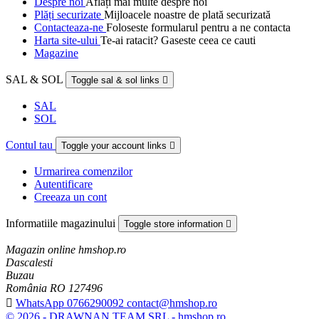
Despre noi
Aflați mai multe despre noi
Plăți securizate
Mijloacele noastre de plată securizată
Contacteaza-ne
Foloseste formularul pentru a ne contacta
Harta site-ului
Te-ai ratacit? Gaseste ceea ce cauti
Magazine
SAL & SOL
Toggle sal & sol links

SAL
SOL
Contul tau
Toggle your account links

Urmarirea comenzilor
Autentificare
Creeaza un cont
Informatiile magazinului
Toggle store information

Magazin online hmshop.ro
Dascalesti
Buzau
România RO 127496

WhatsApp 0766290092 contact@hmshop.ro
© 2026 - DRAWNAN TEAM SRL - hmshop.ro