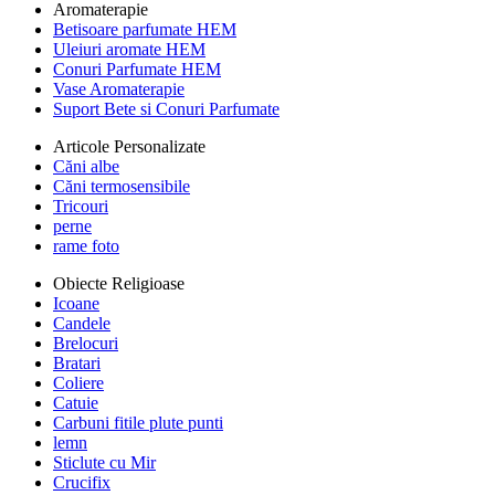
Aromaterapie
Betisoare parfumate HEM
Uleiuri aromate HEM
Conuri Parfumate HEM
Vase Aromaterapie
Suport Bete si Conuri Parfumate
Articole Personalizate
Căni albe
Căni termosensibile
Tricouri
perne
rame foto
Obiecte Religioase
Icoane
Candele
Brelocuri
Bratari
Coliere
Catuie
Carbuni fitile plute punti
lemn
Sticlute cu Mir
Crucifix