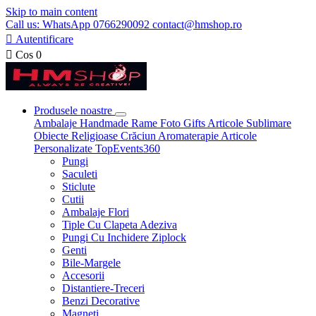
Skip to main content
Call us: WhatsApp 0766290092 contact@hmshop.ro

Autentificare

Cos
0
Produsele noastre
Ambalaje
Handmade
Rame Foto
Gifts
Articole Sublimare
Obiecte Religioase
Crăciun
Aromaterapie
Articole
Personalizate
TopEvents360
Pungi
Saculeti
Sticlute
Cutii
Ambalaje Flori
Tiple Cu Clapeta Adeziva
Pungi Cu Inchidere Ziplock
Genti
Bile-Margele
Accesorii
Distantiere-Treceri
Benzi Decorative
Magneti