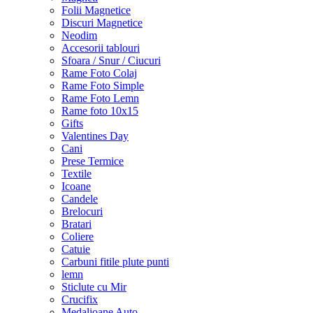
Folii Magnetice
Discuri Magnetice
Neodim
Accesorii tablouri
Sfoara / Snur / Ciucuri
Rame Foto Colaj
Rame Foto Simple
Rame Foto Lemn
Rame foto 10x15
Gifts
Valentines Day
Cani
Prese Termice
Textile
Icoane
Candele
Brelocuri
Bratari
Coliere
Catuie
Carbuni fitile plute punti
lemn
Sticlute cu Mir
Crucifix
Medalioane Auto