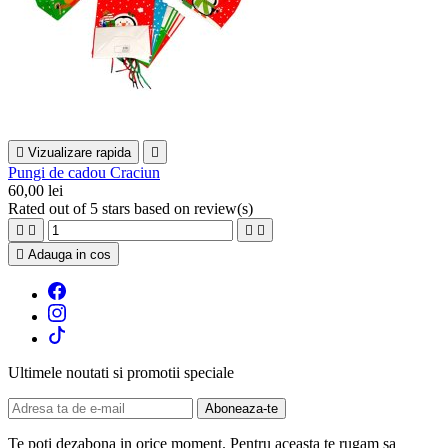

Vizualizare rapida

Pungi de cadou Craciun
60,00 lei
Rated
out of 5 stars based on
review(s)





Adauga in cos
Ultimele noutati si promotii speciale
Te poti dezabona in orice moment. Pentru aceasta te rugam sa