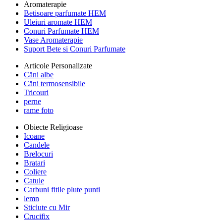
Aromaterapie
Betisoare parfumate HEM
Uleiuri aromate HEM
Conuri Parfumate HEM
Vase Aromaterapie
Suport Bete si Conuri Parfumate
Articole Personalizate
Căni albe
Căni termosensibile
Tricouri
perne
rame foto
Obiecte Religioase
Icoane
Candele
Brelocuri
Bratari
Coliere
Catuie
Carbuni fitile plute punti
lemn
Sticlute cu Mir
Crucifix