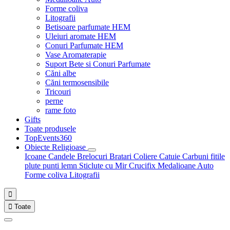
Forme coliva
Litografii
Betisoare parfumate HEM
Uleiuri aromate HEM
Conuri Parfumate HEM
Vase Aromaterapie
Suport Bete si Conuri Parfumate
Căni albe
Căni termosensibile
Tricouri
perne
rame foto
Gifts
Toate produsele
TopEvents360
Obiecte Religioase
Icoane
Candele
Brelocuri
Bratari
Coliere
Catuie
Carbuni fitile
plute punti
lemn
Sticlute cu Mir
Crucifix
Medalioane Auto
Forme coliva
Litografii


Toate