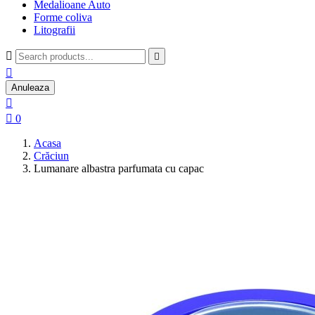
Medalioane Auto
Forme coliva
Litografii



Anuleaza


0
Acasa
Crăciun
Lumanare albastra parfumata cu capac