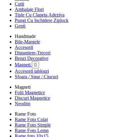
Cutii
Ambalaje Flori
Tiple Cu Clapeta Adeziva
Pungi Cu Inchidere Ziplock
Genti
Handmade
Bile-Margele
Accesorii
Distantiere-Treceri
Benzi Decorative
Magneti

Accesorii tablouri
Sfoara / Snur / Ciucuri
Magneti
Folii Magnetice
Discuri Magnetice
Neodim
Rame Foto
Rame Foto Colaj
Rame Foto Simple
Rame Foto Lemn
Rame foto 10x15