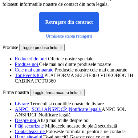
folosesti informatiile noastre de contact din nota legala.
Retragere din contract
Urmărește starea retragerii
Produse
Toggle produse links

Reduceri de pret
Ofertele nostre speciale
Produse noi
Cele mai noi dintre produsele noastre
Cele mai cumparate
Produsele noastre cele mai cumparate
TopEvents360
PLATFORMA SELFIE360 VIDEOBOOTH
CABINA FOTO360
Firma noastra
Toggle firma noastra links

Livrare
Termenii și condițiile noaste de livrare
ANPC | SOL | ANSPDCP |Notificare legală
ANPC SOL
ANSPDCP Notificare legală
Despre noi
Aflați mai multe despre noi
Plăți securizate
Mijloacele noastre de plată securizată
Contacteaza-ne
Foloseste formularul pentru a ne contacta
Harta site-ului
Te-ai ratacit? Gaseste ceea ce cauti