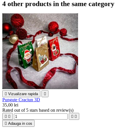
4 other products in the same category

Vizualizare rapida

Pungute Craciun 3D
35,00 lei
Rated
out of 5 stars based on
review(s)





Adauga in cos