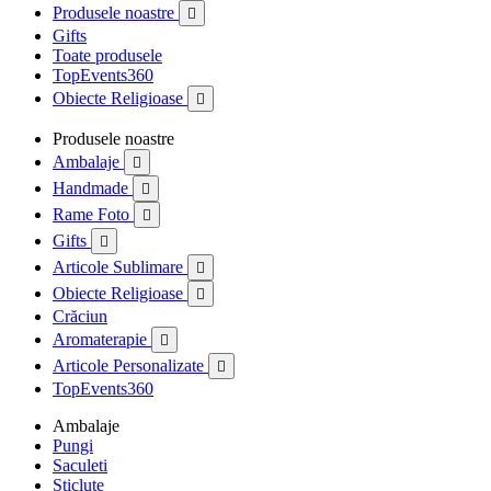
Produsele noastre

Gifts
Toate produsele
TopEvents360
Obiecte Religioase

Produsele noastre
Ambalaje

Handmade

Rame Foto

Gifts

Articole Sublimare

Obiecte Religioase

Crăciun
Aromaterapie

Articole Personalizate

TopEvents360
Ambalaje
Pungi
Saculeti
Sticlute