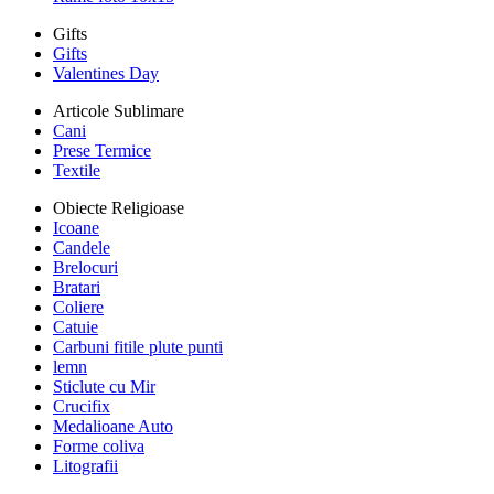
Gifts
Gifts
Valentines Day
Articole Sublimare
Cani
Prese Termice
Textile
Obiecte Religioase
Icoane
Candele
Brelocuri
Bratari
Coliere
Catuie
Carbuni fitile plute punti
lemn
Sticlute cu Mir
Crucifix
Medalioane Auto
Forme coliva
Litografii