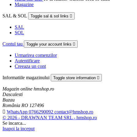
Magazine
SAL & SOL
Toggle sal & sol links

SAL
SOL
Contul tau
Toggle your account links

Urmarirea comenzilor
Autentificare
Creeaza un cont
Informatiile magazinului
Toggle store information

Magazin online hmshop.ro
Dascalesti
Buzau
România RO 127496

WhatsApp 0766290092 contact@hmshop.ro
© 2026 - DRAWNAN TEAM SRL - hmshop.ro
Se incarca...
Inapoi la inceput