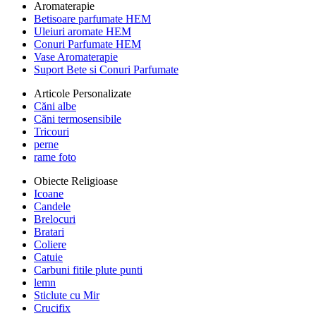
Aromaterapie
Betisoare parfumate HEM
Uleiuri aromate HEM
Conuri Parfumate HEM
Vase Aromaterapie
Suport Bete si Conuri Parfumate
Articole Personalizate
Căni albe
Căni termosensibile
Tricouri
perne
rame foto
Obiecte Religioase
Icoane
Candele
Brelocuri
Bratari
Coliere
Catuie
Carbuni fitile plute punti
lemn
Sticlute cu Mir
Crucifix