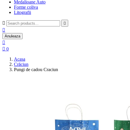
Medalioane Auto
Forme coliva
Litografii



Anuleaza


0
Acasa
Crăciun
Pungi de cadou Craciun