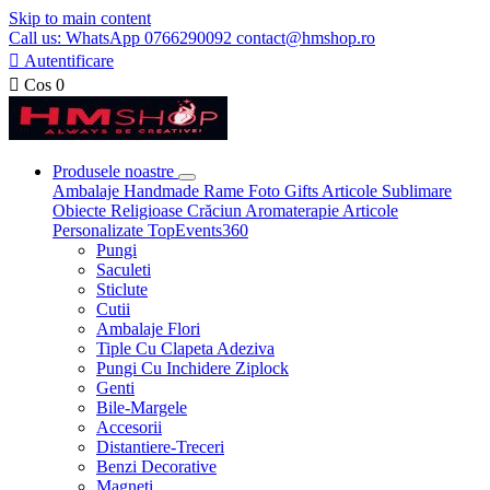
Skip to main content
Call us: WhatsApp 0766290092 contact@hmshop.ro

Autentificare

Cos
0
Produsele noastre
Ambalaje
Handmade
Rame Foto
Gifts
Articole Sublimare
Obiecte Religioase
Crăciun
Aromaterapie
Articole
Personalizate
TopEvents360
Pungi
Saculeti
Sticlute
Cutii
Ambalaje Flori
Tiple Cu Clapeta Adeziva
Pungi Cu Inchidere Ziplock
Genti
Bile-Margele
Accesorii
Distantiere-Treceri
Benzi Decorative
Magneti