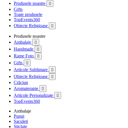
Produsele noastre

Gifts
Toate produsele
TopEvents360
Obiecte Religioase

Produsele noastre
Ambalaje

Handmade

Rame Foto

Gifts

Articole Sublimare

Obiecte Religioase

Crăciun
Aromaterapie

Articole Personalizate

TopEvents360
Ambalaje
Pungi
Saculeti
Sticlute