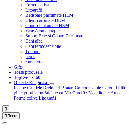
Forme coliva
Litografii
Betisoare parfumate HEM
Uleiuri aromate HEM
Conuri Parfumate HEM
Vase Aromaterapie
Suport Bete si Conuri Parfumate
Căni albe
Căni termosensibile
Tricouri
perne
rame foto
Gifts
Toate produsele
TopEvents360
Obiecte Religioase
Icoane
Candele
Brelocuri
Bratari
Coliere
Catuie
Carbuni fitile
plute punti
lemn
Sticlute cu Mir
Crucifix
Medalioane Auto
Forme coliva
Litografii


Toate