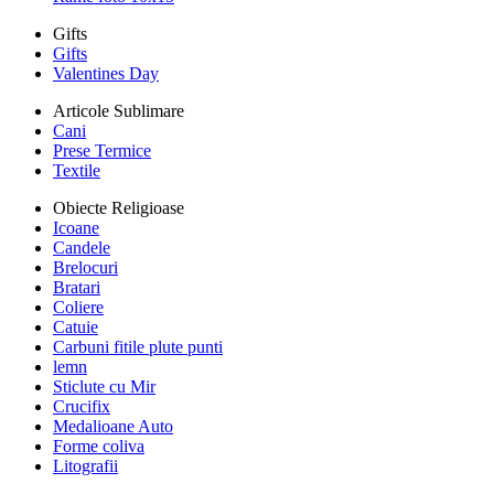
Gifts
Gifts
Valentines Day
Articole Sublimare
Cani
Prese Termice
Textile
Obiecte Religioase
Icoane
Candele
Brelocuri
Bratari
Coliere
Catuie
Carbuni fitile plute punti
lemn
Sticlute cu Mir
Crucifix
Medalioane Auto
Forme coliva
Litografii