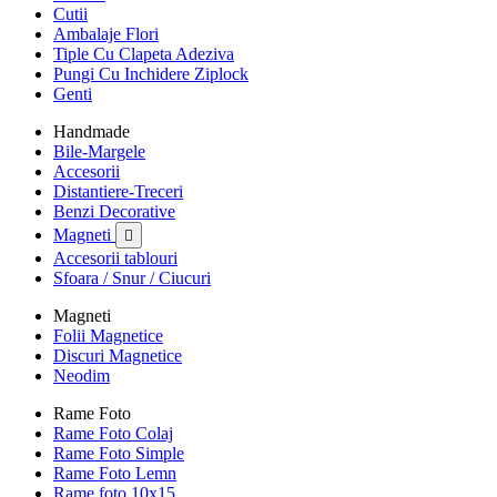
Cutii
Ambalaje Flori
Tiple Cu Clapeta Adeziva
Pungi Cu Inchidere Ziplock
Genti
Handmade
Bile-Margele
Accesorii
Distantiere-Treceri
Benzi Decorative
Magneti

Accesorii tablouri
Sfoara / Snur / Ciucuri
Magneti
Folii Magnetice
Discuri Magnetice
Neodim
Rame Foto
Rame Foto Colaj
Rame Foto Simple
Rame Foto Lemn
Rame foto 10x15