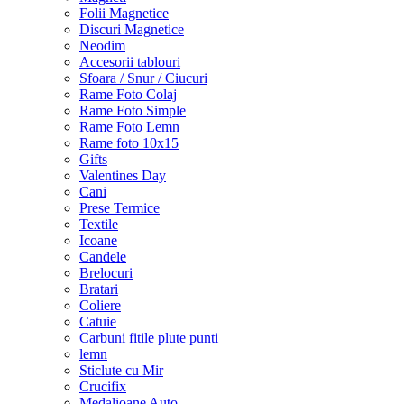
Folii Magnetice
Discuri Magnetice
Neodim
Accesorii tablouri
Sfoara / Snur / Ciucuri
Rame Foto Colaj
Rame Foto Simple
Rame Foto Lemn
Rame foto 10x15
Gifts
Valentines Day
Cani
Prese Termice
Textile
Icoane
Candele
Brelocuri
Bratari
Coliere
Catuie
Carbuni fitile plute punti
lemn
Sticlute cu Mir
Crucifix
Medalioane Auto