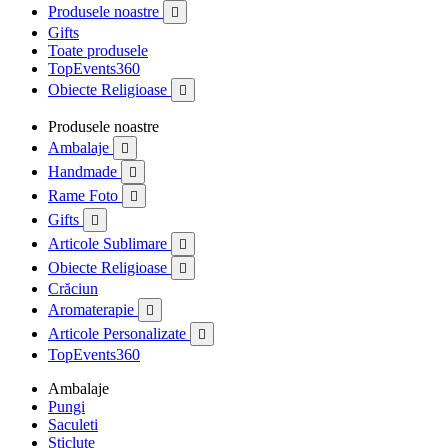
Produsele noastre

Gifts
Toate produsele
TopEvents360
Obiecte Religioase

Produsele noastre
Ambalaje

Handmade

Rame Foto

Gifts

Articole Sublimare

Obiecte Religioase

Crăciun
Aromaterapie

Articole Personalizate

TopEvents360
Ambalaje
Pungi
Saculeti
Sticlute