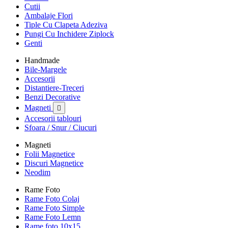
Cutii
Ambalaje Flori
Tiple Cu Clapeta Adeziva
Pungi Cu Inchidere Ziplock
Genti
Handmade
Bile-Margele
Accesorii
Distantiere-Treceri
Benzi Decorative
Magneti

Accesorii tablouri
Sfoara / Snur / Ciucuri
Magneti
Folii Magnetice
Discuri Magnetice
Neodim
Rame Foto
Rame Foto Colaj
Rame Foto Simple
Rame Foto Lemn
Rame foto 10x15