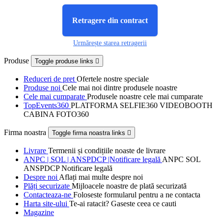
Retragere din contract
Urmărește starea retragerii
Produse
Toggle produse links

Reduceri de pret
Ofertele nostre speciale
Produse noi
Cele mai noi dintre produsele noastre
Cele mai cumparate
Produsele noastre cele mai cumparate
TopEvents360
PLATFORMA SELFIE360 VIDEOBOOTH
CABINA FOTO360
Firma noastra
Toggle firma noastra links

Livrare
Termenii și condițiile noaste de livrare
ANPC | SOL | ANSPDCP |Notificare legală
ANPC SOL
ANSPDCP Notificare legală
Despre noi
Aflați mai multe despre noi
Plăți securizate
Mijloacele noastre de plată securizată
Contacteaza-ne
Foloseste formularul pentru a ne contacta
Harta site-ului
Te-ai ratacit? Gaseste ceea ce cauti
Magazine