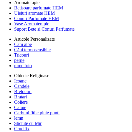
Aromaterapie
Betisoare parfumate HEM
Uleiuri aromate HEM
Conuri Parfumate HEM
Vase Aromaterapie
Suport Bete si Conuri Parfumate
Articole Personalizate
Căni albe
Căni termosensibile
Tricouri
perne
rame foto
Obiecte Religioase
Icoane
Candele
Brelocuri
Bratari
Coliere
Catuie
Carbuni fitile plute punti
lemn
Sticlute cu Mir
Crucifix