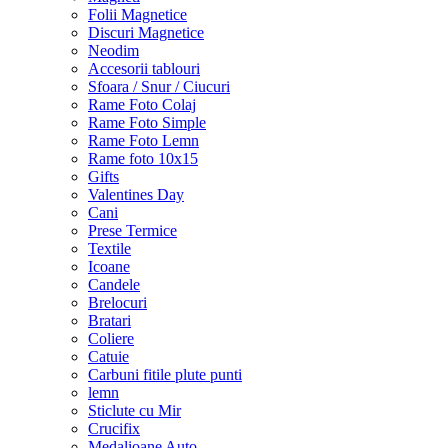
Folii Magnetice
Discuri Magnetice
Neodim
Accesorii tablouri
Sfoara / Snur / Ciucuri
Rame Foto Colaj
Rame Foto Simple
Rame Foto Lemn
Rame foto 10x15
Gifts
Valentines Day
Cani
Prese Termice
Textile
Icoane
Candele
Brelocuri
Bratari
Coliere
Catuie
Carbuni fitile plute punti
lemn
Sticlute cu Mir
Crucifix
Medalioane Auto