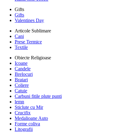
Gifts
Gifts
Valentines Day
Articole Sublimare
Cani
Prese Termice
Textile
Obiecte Religioase
Icoane
Candele
Brelocuri
Bratari
Coliere
Catuie
Carbuni fitile plute punti
lemn
Sticlute cu Mir
Crucifix
Medalioane Auto
Forme coliva
Litografii