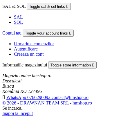
SAL & SOL
Toggle sal & sol links

SAL
SOL
Contul tau
Toggle your account links

Urmarirea comenzilor
Autentificare
Creeaza un cont
Informatiile magazinului
Toggle store information

Magazin online hmshop.ro
Dascalesti
Buzau
România RO 127496

WhatsApp 0766290092 contact@hmshop.ro
© 2026 - DRAWNAN TEAM SRL - hmshop.ro
Se incarca...
Inapoi la inceput