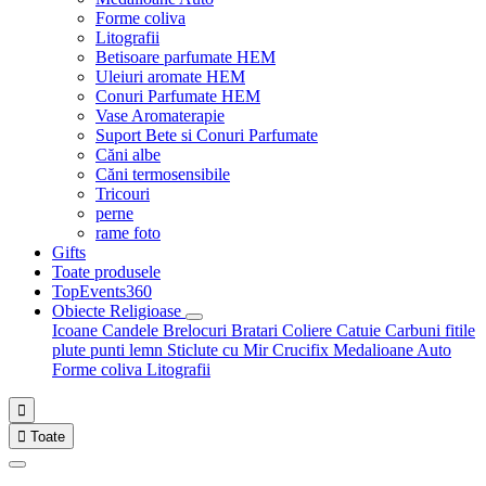
Forme coliva
Litografii
Betisoare parfumate HEM
Uleiuri aromate HEM
Conuri Parfumate HEM
Vase Aromaterapie
Suport Bete si Conuri Parfumate
Căni albe
Căni termosensibile
Tricouri
perne
rame foto
Gifts
Toate produsele
TopEvents360
Obiecte Religioase
Icoane
Candele
Brelocuri
Bratari
Coliere
Catuie
Carbuni fitile
plute punti
lemn
Sticlute cu Mir
Crucifix
Medalioane Auto
Forme coliva
Litografii


Toate