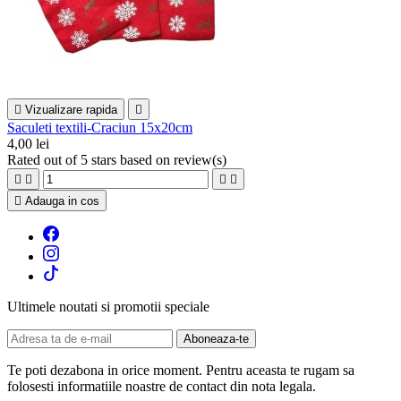

Vizualizare rapida

Saculeti textili-Craciun 15x20cm
4,00 lei
Rated
out of 5 stars based on
review(s)





Adauga in cos
Ultimele noutati si promotii speciale
Te poti dezabona in orice moment. Pentru aceasta te rugam sa
folosesti informatiile noastre de contact din nota legala.