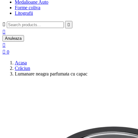
Medalioane Auto
Forme coliva
Litografii



Anuleaza


0
Acasa
Crăciun
Lumanare neagra parfumata cu capac