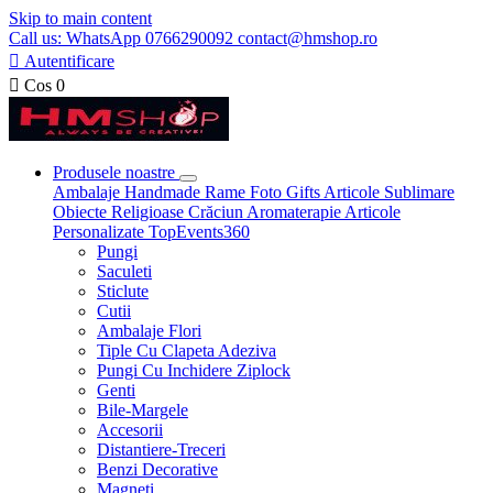
Skip to main content
Call us: WhatsApp 0766290092 contact@hmshop.ro

Autentificare

Cos
0
Produsele noastre
Ambalaje
Handmade
Rame Foto
Gifts
Articole Sublimare
Obiecte Religioase
Crăciun
Aromaterapie
Articole
Personalizate
TopEvents360
Pungi
Saculeti
Sticlute
Cutii
Ambalaje Flori
Tiple Cu Clapeta Adeziva
Pungi Cu Inchidere Ziplock
Genti
Bile-Margele
Accesorii
Distantiere-Treceri
Benzi Decorative
Magneti