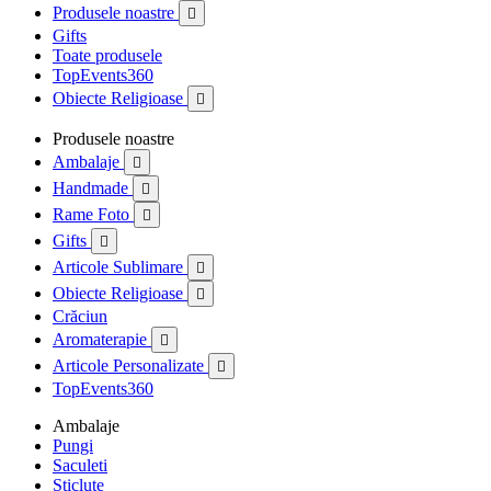
Produsele noastre

Gifts
Toate produsele
TopEvents360
Obiecte Religioase

Produsele noastre
Ambalaje

Handmade

Rame Foto

Gifts

Articole Sublimare

Obiecte Religioase

Crăciun
Aromaterapie

Articole Personalizate

TopEvents360
Ambalaje
Pungi
Saculeti
Sticlute