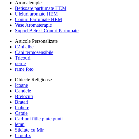
Aromaterapie
Betisoare parfumate HEM
Uleiuri aromate HEM
Conuri Parfumate HEM
Vase Aromaterapie
Suport Bete si Conuri Parfumate
Articole Personalizate
Căni albe
Căni termosensibile
Tricouri
perne
rame foto
Obiecte Religioase
Icoane
Candele
Brelocuri
Bratari
Coliere
Catuie
Carbuni fitile plute punti
lemn
Sticlute cu Mir
Crucifix