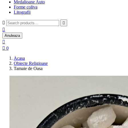
Medalioane Auto
Forme coliva
Litografii



Anuleaza


0
Acasa
Obiecte Religioase
Tamaie de Oasa