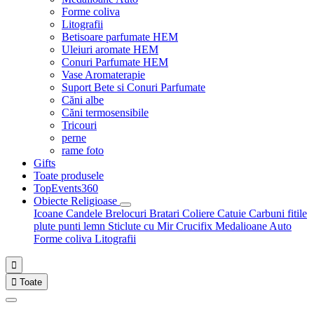
Forme coliva
Litografii
Betisoare parfumate HEM
Uleiuri aromate HEM
Conuri Parfumate HEM
Vase Aromaterapie
Suport Bete si Conuri Parfumate
Căni albe
Căni termosensibile
Tricouri
perne
rame foto
Gifts
Toate produsele
TopEvents360
Obiecte Religioase
Icoane
Candele
Brelocuri
Bratari
Coliere
Catuie
Carbuni fitile
plute punti
lemn
Sticlute cu Mir
Crucifix
Medalioane Auto
Forme coliva
Litografii


Toate