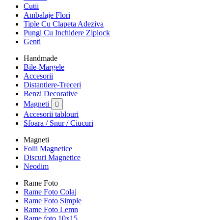
Cutii
Ambalaje Flori
Tiple Cu Clapeta Adeziva
Pungi Cu Inchidere Ziplock
Genti
Handmade
Bile-Margele
Accesorii
Distantiere-Treceri
Benzi Decorative
Magneti

Accesorii tablouri
Sfoara / Snur / Ciucuri
Magneti
Folii Magnetice
Discuri Magnetice
Neodim
Rame Foto
Rame Foto Colaj
Rame Foto Simple
Rame Foto Lemn
Rame foto 10x15