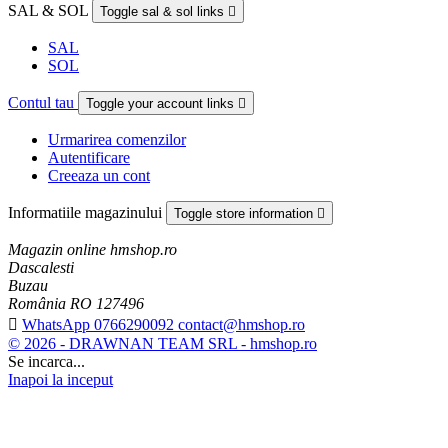
SAL & SOL
Toggle sal & sol links

SAL
SOL
Contul tau
Toggle your account links

Urmarirea comenzilor
Autentificare
Creeaza un cont
Informatiile magazinului
Toggle store information

Magazin online hmshop.ro
Dascalesti
Buzau
România RO 127496

WhatsApp 0766290092 contact@hmshop.ro
© 2026 - DRAWNAN TEAM SRL - hmshop.ro
Se incarca...
Inapoi la inceput