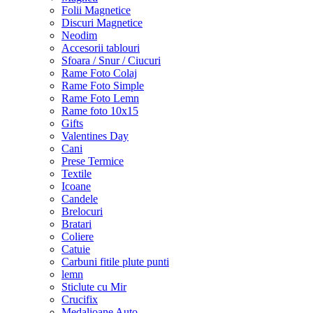
Folii Magnetice
Discuri Magnetice
Neodim
Accesorii tablouri
Sfoara / Snur / Ciucuri
Rame Foto Colaj
Rame Foto Simple
Rame Foto Lemn
Rame foto 10x15
Gifts
Valentines Day
Cani
Prese Termice
Textile
Icoane
Candele
Brelocuri
Bratari
Coliere
Catuie
Carbuni fitile plute punti
lemn
Sticlute cu Mir
Crucifix
Medalioane Auto