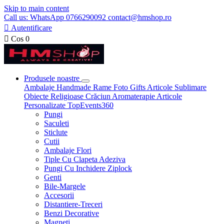
Skip to main content
Call us: WhatsApp 0766290092 contact@hmshop.ro

Autentificare

Cos
0
Produsele noastre
Ambalaje
Handmade
Rame Foto
Gifts
Articole Sublimare
Obiecte Religioase
Crăciun
Aromaterapie
Articole
Personalizate
TopEvents360
Pungi
Saculeti
Sticlute
Cutii
Ambalaje Flori
Tiple Cu Clapeta Adeziva
Pungi Cu Inchidere Ziplock
Genti
Bile-Margele
Accesorii
Distantiere-Treceri
Benzi Decorative
Magneti