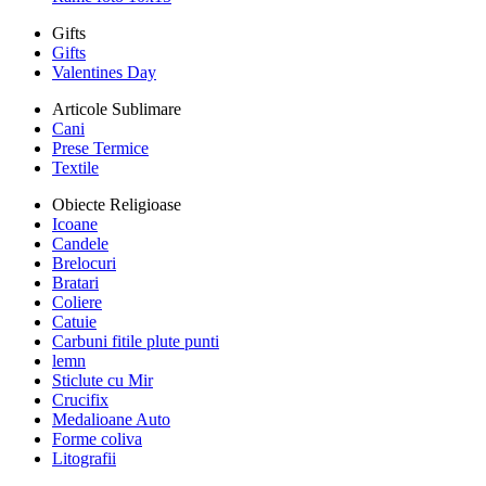
Gifts
Gifts
Valentines Day
Articole Sublimare
Cani
Prese Termice
Textile
Obiecte Religioase
Icoane
Candele
Brelocuri
Bratari
Coliere
Catuie
Carbuni fitile plute punti
lemn
Sticlute cu Mir
Crucifix
Medalioane Auto
Forme coliva
Litografii