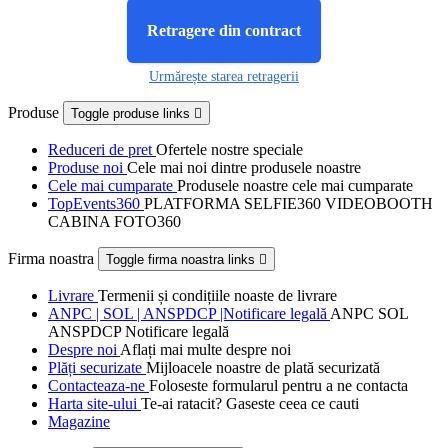
Retragere din contract
Urmărește starea retragerii
Produse
Toggle produse links

Reduceri de pret
Ofertele nostre speciale
Produse noi
Cele mai noi dintre produsele noastre
Cele mai cumparate
Produsele noastre cele mai cumparate
TopEvents360
PLATFORMA SELFIE360 VIDEOBOOTH
CABINA FOTO360
Firma noastra
Toggle firma noastra links

Livrare
Termenii și condițiile noaste de livrare
ANPC | SOL | ANSPDCP |Notificare legală
ANPC SOL
ANSPDCP Notificare legală
Despre noi
Aflați mai multe despre noi
Plăți securizate
Mijloacele noastre de plată securizată
Contacteaza-ne
Foloseste formularul pentru a ne contacta
Harta site-ului
Te-ai ratacit? Gaseste ceea ce cauti
Magazine