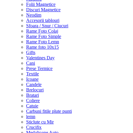
Folii Magnetice
Discuri Magnetice
Neodim
Accesorii tablouri
Sfoara / Snur / Ciucuri
Rame Foto Colaj
Rame Foto Simple
Rame Foto Lemn
Rame foto 10x15
Gifts
Valentines Day
Cani
Prese Termice
Textile
Icoane
Candele
Brelocuri
Bratari
Coliere
Catuie
Carbuni fitile plute punti
lemn
Sticlute cu Mir
Crucifix
Medalioane Auto