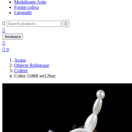
Medalioane Auto
Forme coliva
Litografii



Anuleaza


0
Acasa
Obiecte Religioase
Coliere
Colier 11868 set12buc