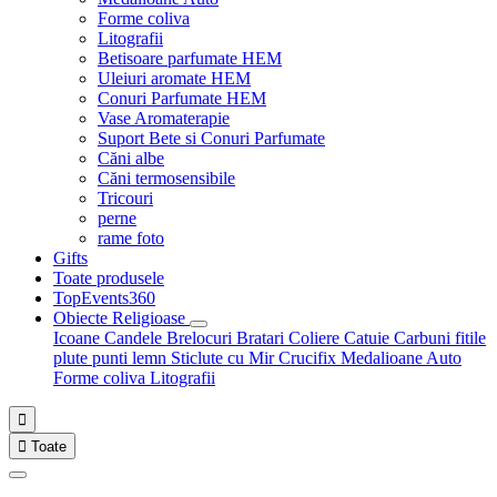
Forme coliva
Litografii
Betisoare parfumate HEM
Uleiuri aromate HEM
Conuri Parfumate HEM
Vase Aromaterapie
Suport Bete si Conuri Parfumate
Căni albe
Căni termosensibile
Tricouri
perne
rame foto
Gifts
Toate produsele
TopEvents360
Obiecte Religioase
Icoane
Candele
Brelocuri
Bratari
Coliere
Catuie
Carbuni fitile
plute punti
lemn
Sticlute cu Mir
Crucifix
Medalioane Auto
Forme coliva
Litografii


Toate