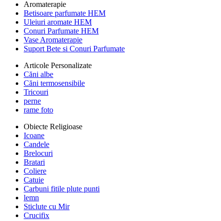
Aromaterapie
Betisoare parfumate HEM
Uleiuri aromate HEM
Conuri Parfumate HEM
Vase Aromaterapie
Suport Bete si Conuri Parfumate
Articole Personalizate
Căni albe
Căni termosensibile
Tricouri
perne
rame foto
Obiecte Religioase
Icoane
Candele
Brelocuri
Bratari
Coliere
Catuie
Carbuni fitile plute punti
lemn
Sticlute cu Mir
Crucifix