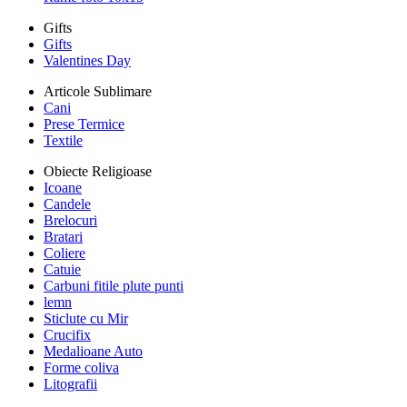
Gifts
Gifts
Valentines Day
Articole Sublimare
Cani
Prese Termice
Textile
Obiecte Religioase
Icoane
Candele
Brelocuri
Bratari
Coliere
Catuie
Carbuni fitile plute punti
lemn
Sticlute cu Mir
Crucifix
Medalioane Auto
Forme coliva
Litografii