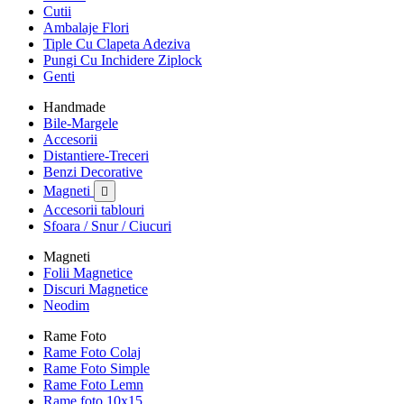
Cutii
Ambalaje Flori
Tiple Cu Clapeta Adeziva
Pungi Cu Inchidere Ziplock
Genti
Handmade
Bile-Margele
Accesorii
Distantiere-Treceri
Benzi Decorative
Magneti

Accesorii tablouri
Sfoara / Snur / Ciucuri
Magneti
Folii Magnetice
Discuri Magnetice
Neodim
Rame Foto
Rame Foto Colaj
Rame Foto Simple
Rame Foto Lemn
Rame foto 10x15