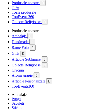
Produsele noastre

Gifts
Toate produsele
TopEvents360
Obiecte Religioase

Produsele noastre
Ambalaje

Handmade

Rame Foto

Gifts

Articole Sublimare

Obiecte Religioase

Crăciun
Aromaterapie

Articole Personalizate

TopEvents360
Ambalaje
Pungi
Saculeti
Sticlute