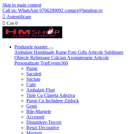
Skip to main content
Call us: WhatsApp 0766290092 contact@hmshop.ro

Autentificare

Cos
0
Produsele noastre
Ambalaje
Handmade
Rame Foto
Gifts
Articole Sublimare
Obiecte Religioase
Crăciun
Aromaterapie
Articole
Personalizate
TopEvents360
Pungi
Saculeti
Sticlute
Cutii
Ambalaje Flori
Tiple Cu Clapeta Adeziva
Pungi Cu Inchidere Ziplock
Genti
Bile-Margele
Accesorii
Distantiere-Treceri
Benzi Decorative
Magneti