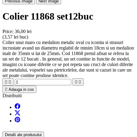
Previous image
Next image
Colier 11868 set12buc
Price:
36,00 lei
(3,57 lei buc)
Colier snur maro cu medalion metalic oval cu iconita si strasuri
incrustate avand un diametru reglabil de minim 18cm si un medalion
inalt de 35mm si lat de 25mm. Cod 11868 pretul afisat se refera la
un set de 12 bucati . In general, un set contine in functie de model,
imagini cu icoane diferite ce se pot repeta sau cruci de culori diferite
ale metalului, vopselei sau pietricelelor, dar sunt si cazuri in care un
set poate contine produse identice.





Adauga in cos
Distribuiti
Detalii ale produsului