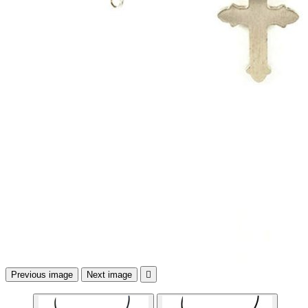
Previous image
Next image
