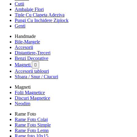
Cutii
Ambalaje Flori
Tiple Cu Clapeta Adeziva
Pungi Cu Inchidere Ziplock
Genti
Handmade
Bile-Margele
Accesorii
Distantiere-Treceri
Benzi Decorative
Magneti

Accesorii tablouri
Sfoara / Snur / Ciucuri
Magneti
Folii Magnetice
Discuri Magnetice
Neodim
Rame Foto
Rame Foto Colaj
Rame Foto Simple
Rame Foto Lemn
Rame foto 10x15