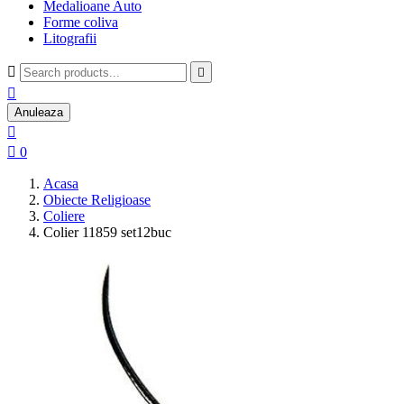
Medalioane Auto
Forme coliva
Litografii



Anuleaza


0
Acasa
Obiecte Religioase
Coliere
Colier 11859 set12buc