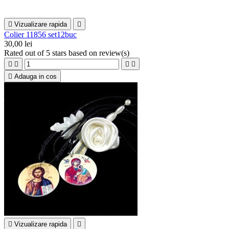

Vizualizare rapida

Colier 11856 set12buc
30,00 lei
Rated
out of 5 stars based on
review(s)





Adauga in cos

Vizualizare rapida
