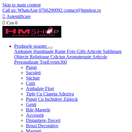
Skip to main content
Call us: WhatsApp 0766290092 contact@hmshop.ro

Autentificare

Cos
0
Produsele noastre
Ambalaje
Handmade
Rame Foto
Gifts
Articole Sublimare
Obiecte Religioase
Crăciun
Aromaterapie
Articole
Personalizate
TopEvents360
Pungi
Saculeti
Sticlute
Cutii
Ambalaje Flori
Tiple Cu Clapeta Adeziva
Pungi Cu Inchidere Ziplock
Genti
Bile-Margele
Accesorii
Distantiere-Treceri
Benzi Decorative
Magneti