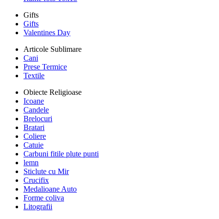
Gifts
Gifts
Valentines Day
Articole Sublimare
Cani
Prese Termice
Textile
Obiecte Religioase
Icoane
Candele
Brelocuri
Bratari
Coliere
Catuie
Carbuni fitile plute punti
lemn
Sticlute cu Mir
Crucifix
Medalioane Auto
Forme coliva
Litografii