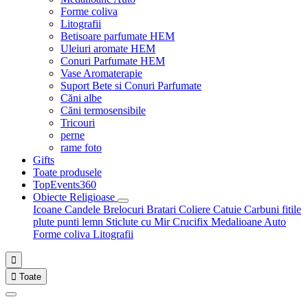
Forme coliva
Litografii
Betisoare parfumate HEM
Uleiuri aromate HEM
Conuri Parfumate HEM
Vase Aromaterapie
Suport Bete si Conuri Parfumate
Căni albe
Căni termosensibile
Tricouri
perne
rame foto
Gifts
Toate produsele
TopEvents360
Obiecte Religioase
Icoane
Candele
Brelocuri
Bratari
Coliere
Catuie
Carbuni fitile
plute punti
lemn
Sticlute cu Mir
Crucifix
Medalioane Auto
Forme coliva
Litografii


Toate