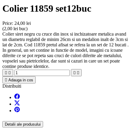
Colier 11859 set12buc
Price:
24,00 lei
(2,00 lei buc)
Colier siret negru cu cruce din inox si inchizatoare metalica avand
un diametru reglabil de minim 26cm si un medalion inalt de 3cm si
lat de 2cm. Cod 11859 pretul afisat se refera la un set de 12 bucati .
In general, un set contine in functie de model, imagini cu icoane
diferite ce se pot repeta sau cruci de culori diferite ale metalului,
vopselei sau pietricelelor, dar sunt si cazuri in care un set poate
contine produse identice.





Adauga in cos
Distribuiti
Detalii ale produsului