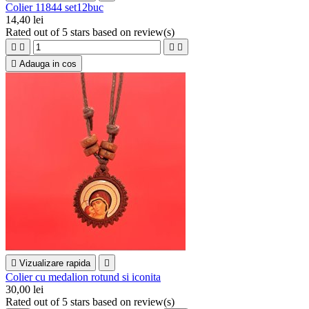
Colier 11844 set12buc
14,40 lei
Rated
out of 5 stars based on
review(s)





Adauga in cos

Vizualizare rapida

Colier cu medalion rotund si iconita
30,00 lei
Rated
out of 5 stars based on
review(s)