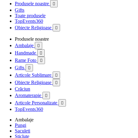
Produsele noastre

Gifts
Toate produsele
TopEvents360
Obiecte Religioase

Produsele noastre
Ambalaje

Handmade

Rame Foto

Gifts

Articole Sublimare

Obiecte Religioase

Crăciun
Aromaterapie

Articole Personalizate

TopEvents360
Ambalaje
Pungi
Saculeti
Sticlute