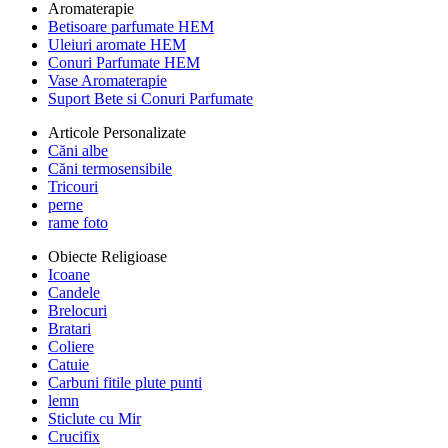
Aromaterapie
Betisoare parfumate HEM
Uleiuri aromate HEM
Conuri Parfumate HEM
Vase Aromaterapie
Suport Bete si Conuri Parfumate
Articole Personalizate
Căni albe
Căni termosensibile
Tricouri
perne
rame foto
Obiecte Religioase
Icoane
Candele
Brelocuri
Bratari
Coliere
Catuie
Carbuni fitile plute punti
lemn
Sticlute cu Mir
Crucifix