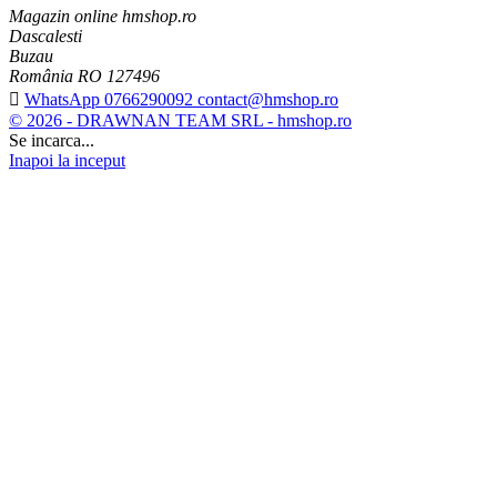
Magazin online hmshop.ro
Dascalesti
Buzau
România RO 127496

WhatsApp 0766290092 contact@hmshop.ro
© 2026 - DRAWNAN TEAM SRL - hmshop.ro
Se incarca...
Inapoi la inceput