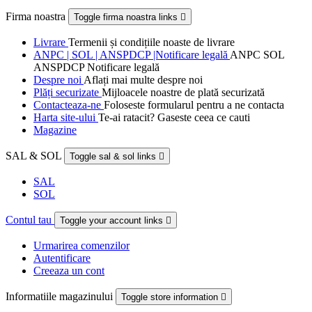
Firma noastra
Toggle firma noastra links

Livrare
Termenii și condițiile noaste de livrare
ANPC | SOL | ANSPDCP |Notificare legală
ANPC SOL
ANSPDCP Notificare legală
Despre noi
Aflați mai multe despre noi
Plăți securizate
Mijloacele noastre de plată securizată
Contacteaza-ne
Foloseste formularul pentru a ne contacta
Harta site-ului
Te-ai ratacit? Gaseste ceea ce cauti
Magazine
SAL & SOL
Toggle sal & sol links

SAL
SOL
Contul tau
Toggle your account links

Urmarirea comenzilor
Autentificare
Creeaza un cont
Informatiile magazinului
Toggle store information
