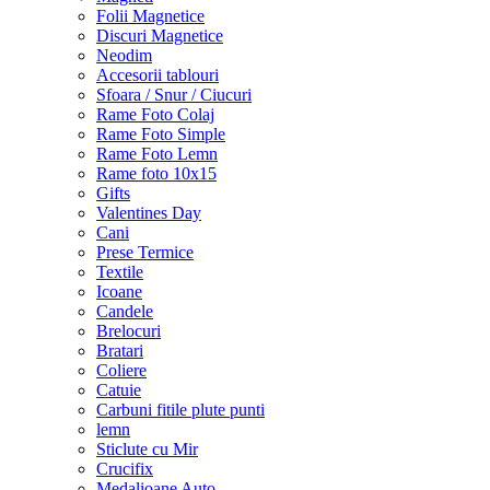
Folii Magnetice
Discuri Magnetice
Neodim
Accesorii tablouri
Sfoara / Snur / Ciucuri
Rame Foto Colaj
Rame Foto Simple
Rame Foto Lemn
Rame foto 10x15
Gifts
Valentines Day
Cani
Prese Termice
Textile
Icoane
Candele
Brelocuri
Bratari
Coliere
Catuie
Carbuni fitile plute punti
lemn
Sticlute cu Mir
Crucifix
Medalioane Auto