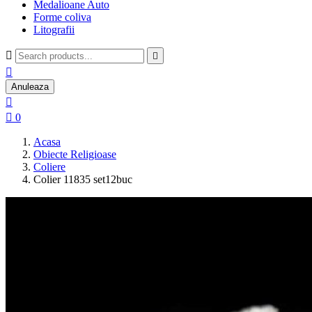
Medalioane Auto
Forme coliva
Litografii



Anuleaza


0
Acasa
Obiecte Religioase
Coliere
Colier 11835 set12buc