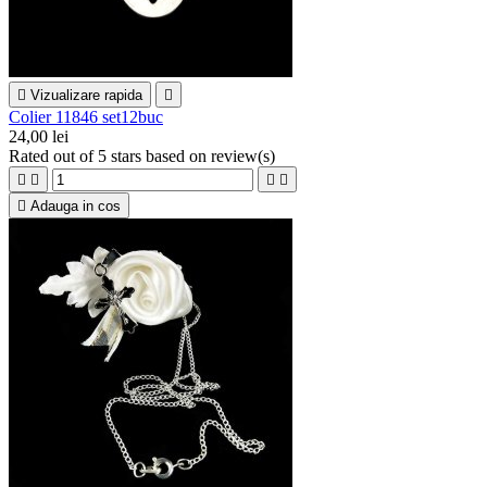

Vizualizare rapida

Colier 11846 set12buc
24,00 lei
Rated
out of 5 stars based on
review(s)





Adauga in cos