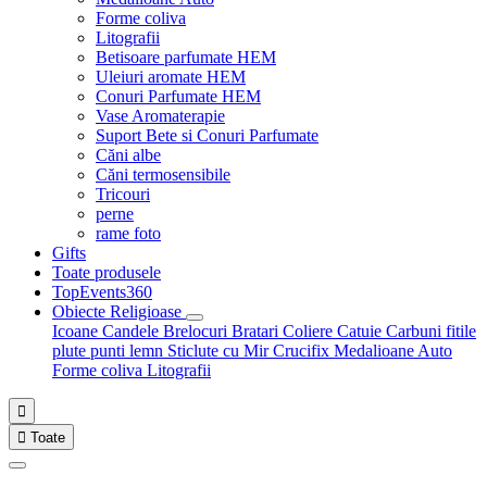
Forme coliva
Litografii
Betisoare parfumate HEM
Uleiuri aromate HEM
Conuri Parfumate HEM
Vase Aromaterapie
Suport Bete si Conuri Parfumate
Căni albe
Căni termosensibile
Tricouri
perne
rame foto
Gifts
Toate produsele
TopEvents360
Obiecte Religioase
Icoane
Candele
Brelocuri
Bratari
Coliere
Catuie
Carbuni fitile
plute punti
lemn
Sticlute cu Mir
Crucifix
Medalioane Auto
Forme coliva
Litografii


Toate