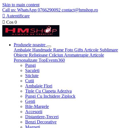
Skip to main content
Call us: WhatsApp 0766290092 contact@hmshop.ro

Autentificare

Cos
0
Produsele noastre
Ambalaje
Handmade
Rame Foto
Gifts
Articole Sublimare
Obiecte Religioase
Crăciun
Aromaterapie
Articole
Personalizate
TopEvents360
Pungi
Saculeti
Sticlute
Cutii
Ambalaje Flori
Tiple Cu Clapeta Adeziva
Pungi Cu Inchidere Ziplock
Genti
Bile-Margele
Accesorii
Distantiere-Treceri
Benzi Decorative
Magneti