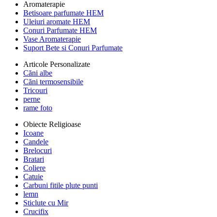
Aromaterapie
Betisoare parfumate HEM
Uleiuri aromate HEM
Conuri Parfumate HEM
Vase Aromaterapie
Suport Bete si Conuri Parfumate
Articole Personalizate
Căni albe
Căni termosensibile
Tricouri
perne
rame foto
Obiecte Religioase
Icoane
Candele
Brelocuri
Bratari
Coliere
Catuie
Carbuni fitile plute punti
lemn
Sticlute cu Mir
Crucifix