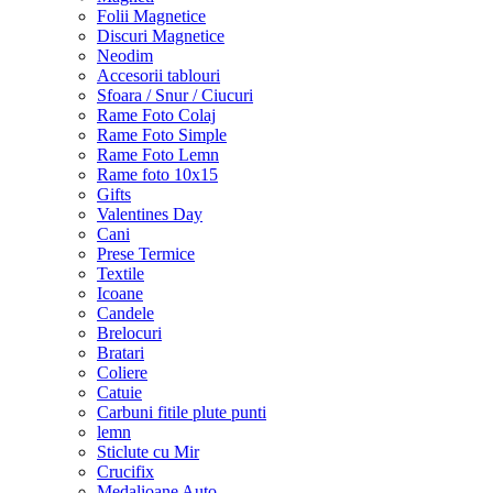
Folii Magnetice
Discuri Magnetice
Neodim
Accesorii tablouri
Sfoara / Snur / Ciucuri
Rame Foto Colaj
Rame Foto Simple
Rame Foto Lemn
Rame foto 10x15
Gifts
Valentines Day
Cani
Prese Termice
Textile
Icoane
Candele
Brelocuri
Bratari
Coliere
Catuie
Carbuni fitile plute punti
lemn
Sticlute cu Mir
Crucifix
Medalioane Auto