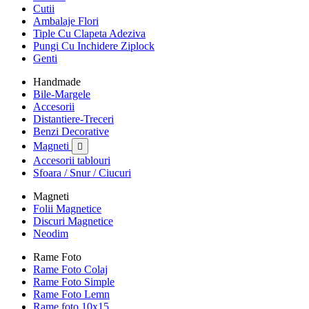
Cutii
Ambalaje Flori
Tiple Cu Clapeta Adeziva
Pungi Cu Inchidere Ziplock
Genti
Handmade
Bile-Margele
Accesorii
Distantiere-Treceri
Benzi Decorative
Magneti

Accesorii tablouri
Sfoara / Snur / Ciucuri
Magneti
Folii Magnetice
Discuri Magnetice
Neodim
Rame Foto
Rame Foto Colaj
Rame Foto Simple
Rame Foto Lemn
Rame foto 10x15