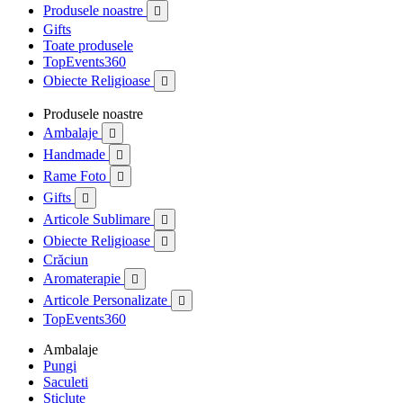
Produsele noastre

Gifts
Toate produsele
TopEvents360
Obiecte Religioase

Produsele noastre
Ambalaje

Handmade

Rame Foto

Gifts

Articole Sublimare

Obiecte Religioase

Crăciun
Aromaterapie

Articole Personalizate

TopEvents360
Ambalaje
Pungi
Saculeti
Sticlute