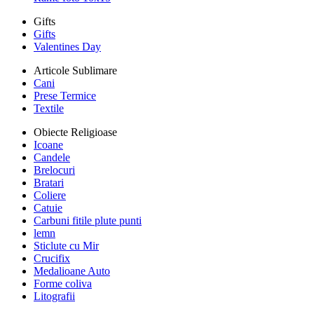
Gifts
Gifts
Valentines Day
Articole Sublimare
Cani
Prese Termice
Textile
Obiecte Religioase
Icoane
Candele
Brelocuri
Bratari
Coliere
Catuie
Carbuni fitile plute punti
lemn
Sticlute cu Mir
Crucifix
Medalioane Auto
Forme coliva
Litografii