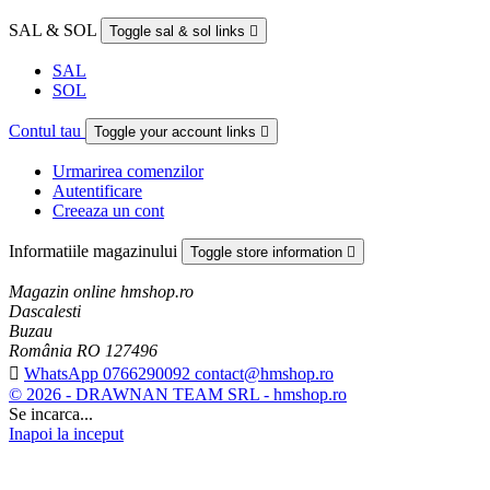
SAL & SOL
Toggle sal & sol links

SAL
SOL
Contul tau
Toggle your account links

Urmarirea comenzilor
Autentificare
Creeaza un cont
Informatiile magazinului
Toggle store information

Magazin online hmshop.ro
Dascalesti
Buzau
România RO 127496

WhatsApp 0766290092 contact@hmshop.ro
© 2026 - DRAWNAN TEAM SRL - hmshop.ro
Se incarca...
Inapoi la inceput