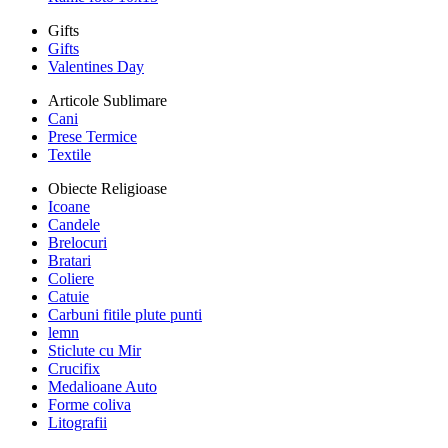
Gifts
Gifts
Valentines Day
Articole Sublimare
Cani
Prese Termice
Textile
Obiecte Religioase
Icoane
Candele
Brelocuri
Bratari
Coliere
Catuie
Carbuni fitile plute punti
lemn
Sticlute cu Mir
Crucifix
Medalioane Auto
Forme coliva
Litografii