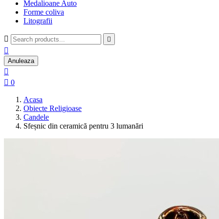
Medalioane Auto
Forme coliva
Litografii



Anuleaza


0
Acasa
Obiecte Religioase
Candele
Sfeșnic din ceramică pentru 3 lumanări