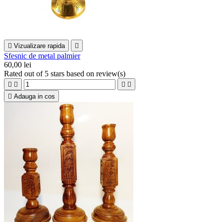

Vizualizare rapida

Sfesnic de metal palmier
60,00 lei
Rated
out of 5 stars based on
review(s)





Adauga in cos