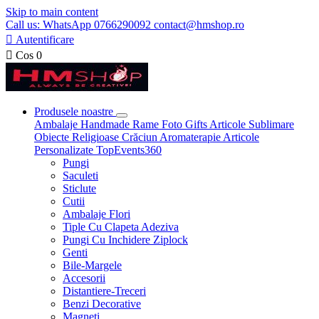
Skip to main content
Call us: WhatsApp 0766290092 contact@hmshop.ro

Autentificare

Cos
0
Produsele noastre
Ambalaje
Handmade
Rame Foto
Gifts
Articole Sublimare
Obiecte Religioase
Crăciun
Aromaterapie
Articole
Personalizate
TopEvents360
Pungi
Saculeti
Sticlute
Cutii
Ambalaje Flori
Tiple Cu Clapeta Adeziva
Pungi Cu Inchidere Ziplock
Genti
Bile-Margele
Accesorii
Distantiere-Treceri
Benzi Decorative
Magneti