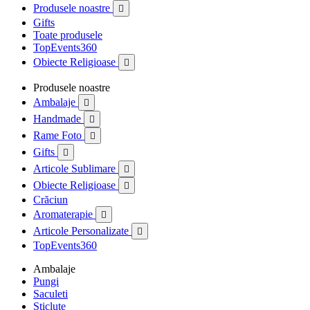
Produsele noastre

Gifts
Toate produsele
TopEvents360
Obiecte Religioase

Produsele noastre
Ambalaje

Handmade

Rame Foto

Gifts

Articole Sublimare

Obiecte Religioase

Crăciun
Aromaterapie

Articole Personalizate

TopEvents360
Ambalaje
Pungi
Saculeti
Sticlute