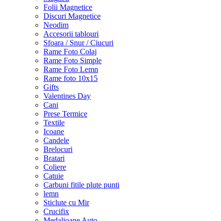
Folii Magnetice
Discuri Magnetice
Neodim
Accesorii tablouri
Sfoara / Snur / Ciucuri
Rame Foto Colaj
Rame Foto Simple
Rame Foto Lemn
Rame foto 10x15
Gifts
Valentines Day
Cani
Prese Termice
Textile
Icoane
Candele
Brelocuri
Bratari
Coliere
Catuie
Carbuni fitile plute punti
lemn
Sticlute cu Mir
Crucifix
Medalioane Auto