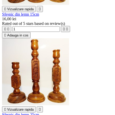

Vizualizare rapida

Sfeșnic din lemn 15cm
16,00 lei
Rated
out of 5 stars based on
review(s)





Adauga in cos

Vizualizare rapida

Sfeșnic din lemn 25cm