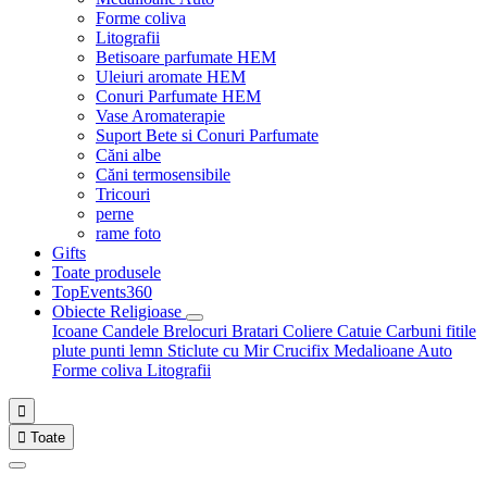
Forme coliva
Litografii
Betisoare parfumate HEM
Uleiuri aromate HEM
Conuri Parfumate HEM
Vase Aromaterapie
Suport Bete si Conuri Parfumate
Căni albe
Căni termosensibile
Tricouri
perne
rame foto
Gifts
Toate produsele
TopEvents360
Obiecte Religioase
Icoane
Candele
Brelocuri
Bratari
Coliere
Catuie
Carbuni fitile
plute punti
lemn
Sticlute cu Mir
Crucifix
Medalioane Auto
Forme coliva
Litografii


Toate