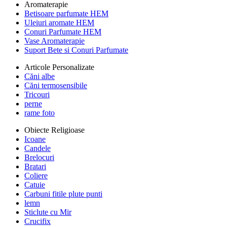
Aromaterapie
Betisoare parfumate HEM
Uleiuri aromate HEM
Conuri Parfumate HEM
Vase Aromaterapie
Suport Bete si Conuri Parfumate
Articole Personalizate
Căni albe
Căni termosensibile
Tricouri
perne
rame foto
Obiecte Religioase
Icoane
Candele
Brelocuri
Bratari
Coliere
Catuie
Carbuni fitile plute punti
lemn
Sticlute cu Mir
Crucifix