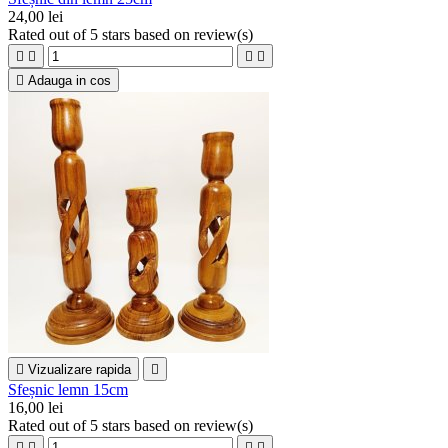
24,00 lei
Rated
out of 5 stars based on
review(s)





Adauga in cos

Vizualizare rapida

Sfeșnic lemn 15cm
16,00 lei
Rated
out of 5 stars based on
review(s)



