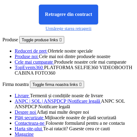
Retragere din contract
Urmărește starea retragerii
Produse
Toggle produse links

Reduceri de pret
Ofertele nostre speciale
Produse noi
Cele mai noi dintre produsele noastre
Cele mai cumparate
Produsele noastre cele mai cumparate
TopEvents360
PLATFORMA SELFIE360 VIDEOBOOTH
CABINA FOTO360
Firma noastra
Toggle firma noastra links

Livrare
Termenii și condițiile noaste de livrare
ANPC | SOL | ANSPDCP |Notificare legală
ANPC SOL
ANSPDCP Notificare legală
Despre noi
Aflați mai multe despre noi
Plăți securizate
Mijloacele noastre de plată securizată
Contacteaza-ne
Foloseste formularul pentru a ne contacta
Harta site-ului
Te-ai ratacit? Gaseste ceea ce cauti
Magazine