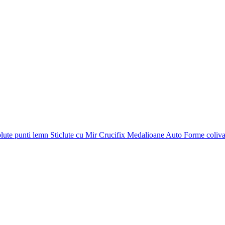
plute punti
lemn
Sticlute cu Mir
Crucifix
Medalioane Auto
Forme coliv