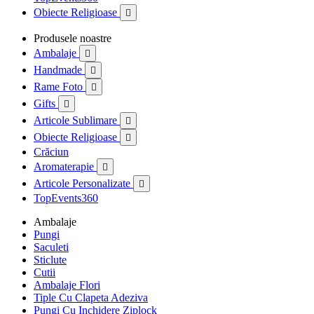
Obiecte Religioase

Produsele noastre
Ambalaje

Handmade

Rame Foto

Gifts

Articole Sublimare

Obiecte Religioase

Crăciun
Aromaterapie

Articole Personalizate

TopEvents360
Ambalaje
Pungi
Saculeti
Sticlute
Cutii
Ambalaje Flori
Tiple Cu Clapeta Adeziva
Pungi Cu Inchidere Ziplock