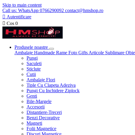
Skip to main content
Call us: WhatsApp 0766290092 contact@hmshop.ro

Autentificare

Cos
0
Produsele noastre
Ambalaje
Handmade
Rame Foto
Gifts
Articole Sublimare
Obie
Pungi
Saculeti
Sticlute
Cutii
Ambalaje Flori
Tiple Cu Clapeta Adeziva
Pungi Cu Inchidere Ziplock
Genti
Bile-Margele
Accesorii
Distantiere-Treceri
Benzi Decorative
Magneti
Folii Magnetice
Discuri Magnetice