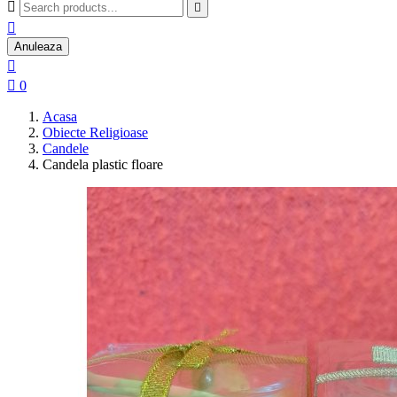



Anuleaza


0
Acasa
Obiecte Religioase
Candele
Candela plastic floare