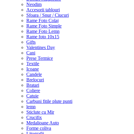
Neodim
Accesorii tablouri
Sfoara / Snur / Ciucuri
Rame Foto Colaj
Rame Foto Simple
Rame Foto Lemn
Rame foto 10x15
Gifts
Valentines Day
Cani
Prese Termice
Textile
Icoane
Candele
Brelocuri
Bratari
Coliere
Catuie
Carbuni fitile plute punti
lemn
Sticlute cu Mir
Crucifix
Medalioane Auto
Forme coliva
Litografii