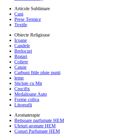
Articole Sublimare
Cani
Prese Termice
Textile
Obiecte Religioase
Icoane
Candele
Brelocuri
Bratari
Coliere
Catuie
Carbuni fitile plute punti
lemn
Sticlute cu Mir
Crucifix
Medalioane Auto
Forme coliva
Litografii
Aromaterapie
Betisoare parfumate HEM
Uleiuri aromate HEM
Conuri Parfumate HEM