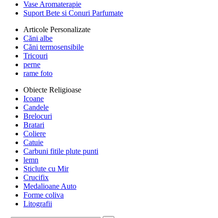
Vase Aromaterapie
Suport Bete si Conuri Parfumate
Articole Personalizate
Căni albe
Căni termosensibile
Tricouri
perne
rame foto
Obiecte Religioase
Icoane
Candele
Brelocuri
Bratari
Coliere
Catuie
Carbuni fitile plute punti
lemn
Sticlute cu Mir
Crucifix
Medalioane Auto
Forme coliva
Litografii