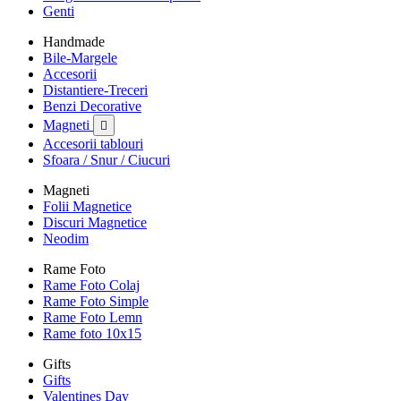
Genti
Handmade
Bile-Margele
Accesorii
Distantiere-Treceri
Benzi Decorative
Magneti

Accesorii tablouri
Sfoara / Snur / Ciucuri
Magneti
Folii Magnetice
Discuri Magnetice
Neodim
Rame Foto
Rame Foto Colaj
Rame Foto Simple
Rame Foto Lemn
Rame foto 10x15
Gifts
Gifts
Valentines Day