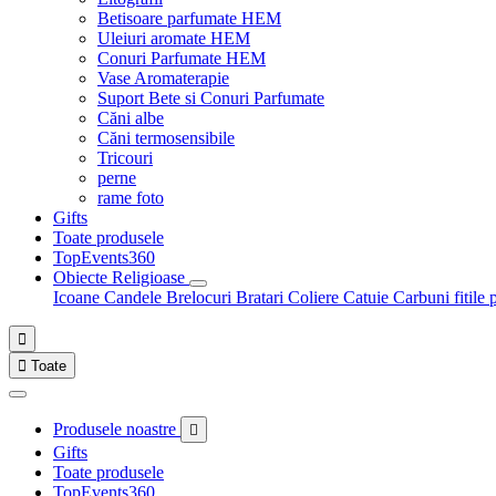
Betisoare parfumate HEM
Uleiuri aromate HEM
Conuri Parfumate HEM
Vase Aromaterapie
Suport Bete si Conuri Parfumate
Căni albe
Căni termosensibile
Tricouri
perne
rame foto
Gifts
Toate produsele
TopEvents360
Obiecte Religioase
Icoane
Candele
Brelocuri
Bratari
Coliere
Catuie
Carbuni fitile 


Toate
Produsele noastre

Gifts
Toate produsele
TopEvents360