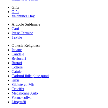
Gifts
Gifts
Valentines Day
Articole Sublimare
Cani
Prese Termice
Textile
Obiecte Religioase
Icoane
Candele
Brelocuri
Bratari
Coliere
Catuie
Carbuni fitile plute punti
lemn
Sticlute cu Mir
Crucifix
Medalioane Auto
Forme coliva
Litografii