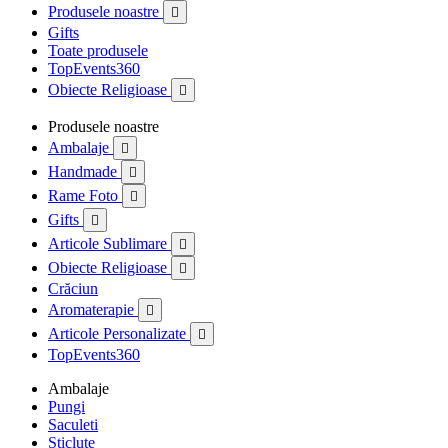
Produsele noastre

Gifts
Toate produsele
TopEvents360
Obiecte Religioase

Produsele noastre
Ambalaje

Handmade

Rame Foto

Gifts

Articole Sublimare

Obiecte Religioase

Crăciun
Aromaterapie

Articole Personalizate

TopEvents360
Ambalaje
Pungi
Saculeti
Sticlute