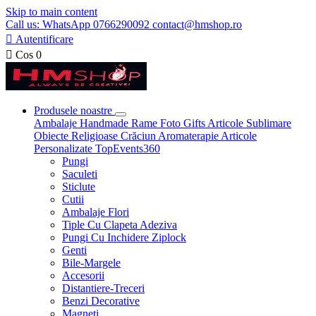
Skip to main content
Call us: WhatsApp 0766290092 contact@hmshop.ro

Autentificare

Cos
0
Produsele noastre
Ambalaje
Handmade
Rame Foto
Gifts
Articole Sublimare
Obiecte Religioase
Crăciun
Aromaterapie
Articole
Personalizate
TopEvents360
Pungi
Saculeti
Sticlute
Cutii
Ambalaje Flori
Tiple Cu Clapeta Adeziva
Pungi Cu Inchidere Ziplock
Genti
Bile-Margele
Accesorii
Distantiere-Treceri
Benzi Decorative
Magneti