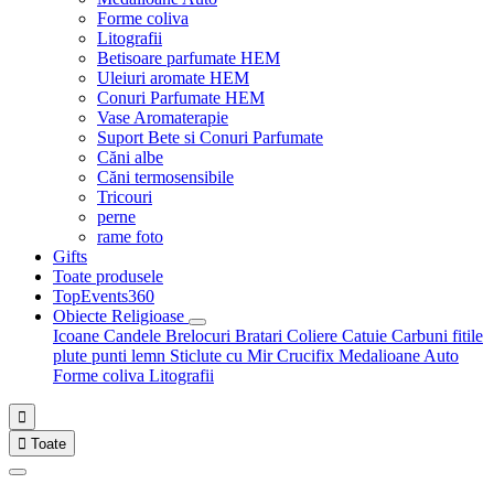
Forme coliva
Litografii
Betisoare parfumate HEM
Uleiuri aromate HEM
Conuri Parfumate HEM
Vase Aromaterapie
Suport Bete si Conuri Parfumate
Căni albe
Căni termosensibile
Tricouri
perne
rame foto
Gifts
Toate produsele
TopEvents360
Obiecte Religioase
Icoane
Candele
Brelocuri
Bratari
Coliere
Catuie
Carbuni fitile
plute punti
lemn
Sticlute cu Mir
Crucifix
Medalioane Auto
Forme coliva
Litografii


Toate