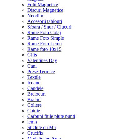
Folii Magnetice
Discuri Magnetice
Neodim
Accesorii tablouri
Sfoara / Snur / Ciucuri
Rame Foto Colaj
Rame Foto Simple
Rame Foto Lemn
Rame foto 10x15
Gifts
Valentines Day
Cani
Prese Termice
Textile
Icoane
Candele
Brelocuri
Bratari
Coliere
Catuie
Carbuni fitile plute punti
lemn
Sticlute cu Mir
Crucifix
Medalioane Auto