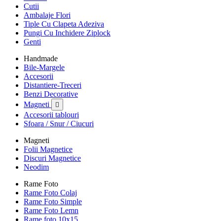
Cutii
Ambalaje Flori
Tiple Cu Clapeta Adeziva
Pungi Cu Inchidere Ziplock
Genti
Handmade
Bile-Margele
Accesorii
Distantiere-Treceri
Benzi Decorative
Magneti

Accesorii tablouri
Sfoara / Snur / Ciucuri
Magneti
Folii Magnetice
Discuri Magnetice
Neodim
Rame Foto
Rame Foto Colaj
Rame Foto Simple
Rame Foto Lemn
Rame foto 10x15