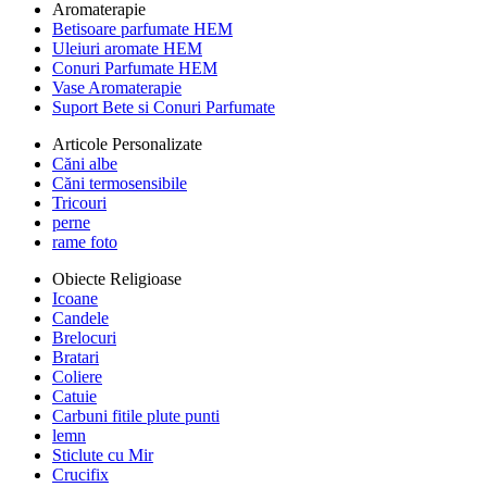
Aromaterapie
Betisoare parfumate HEM
Uleiuri aromate HEM
Conuri Parfumate HEM
Vase Aromaterapie
Suport Bete si Conuri Parfumate
Articole Personalizate
Căni albe
Căni termosensibile
Tricouri
perne
rame foto
Obiecte Religioase
Icoane
Candele
Brelocuri
Bratari
Coliere
Catuie
Carbuni fitile plute punti
lemn
Sticlute cu Mir
Crucifix