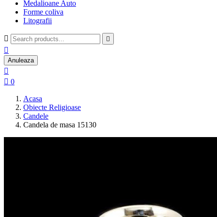
Medalioane Auto
Forme coliva
Litografii



Anuleaza


0
Acasa
Obiecte Religioase
Candele
Candela de masa 15130