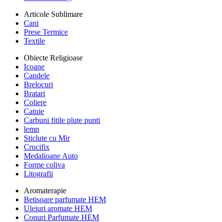
Articole Sublimare
Cani
Prese Termice
Textile
Obiecte Religioase
Icoane
Candele
Brelocuri
Bratari
Coliere
Catuie
Carbuni fitile plute punti
lemn
Sticlute cu Mir
Crucifix
Medalioane Auto
Forme coliva
Litografii
Aromaterapie
Betisoare parfumate HEM
Uleiuri aromate HEM
Conuri Parfumate HEM