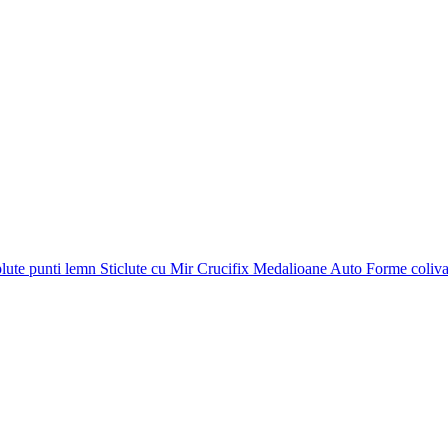
plute punti
lemn
Sticlute cu Mir
Crucifix
Medalioane Auto
Forme coliv