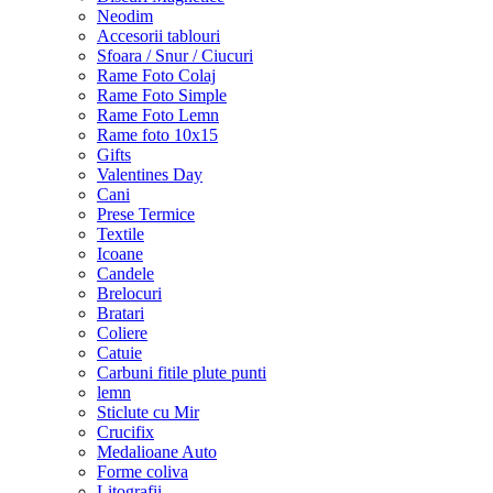
Neodim
Accesorii tablouri
Sfoara / Snur / Ciucuri
Rame Foto Colaj
Rame Foto Simple
Rame Foto Lemn
Rame foto 10x15
Gifts
Valentines Day
Cani
Prese Termice
Textile
Icoane
Candele
Brelocuri
Bratari
Coliere
Catuie
Carbuni fitile plute punti
lemn
Sticlute cu Mir
Crucifix
Medalioane Auto
Forme coliva
Litografii