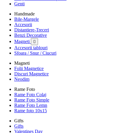
Genti
Handmade
Bile-Margele
Accesorii
Distantiere-Treceri
Benzi Decorative
Magneti

Accesorii tablouri
Sfoara / Snur / Ciucuri
Magneti
Folii Magnetice
Discuri Magnetice
Neodim
Rame Foto
Rame Foto Colaj
Rame Foto Simple
Rame Foto Lemn
Rame foto 10x15
Gifts
Gifts
Valentines Day