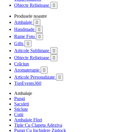
Obiecte Religioase

Produsele noastre
Ambalaje

Handmade

Rame Foto

Gifts

Articole Sublimare

Obiecte Religioase

Crăciun
Aromaterapie

Articole Personalizate

TopEvents360
Ambalaje
Pungi
Saculeti
Sticlute
Cutii
Ambalaje Flori
Tiple Cu Clapeta Adeziva
Pungi Cu Inchidere Ziplock