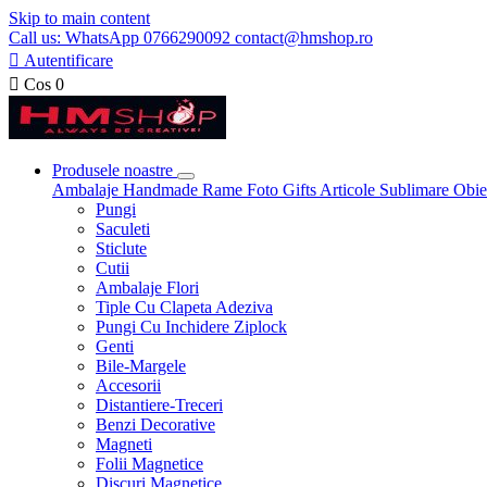
Skip to main content
Call us: WhatsApp 0766290092 contact@hmshop.ro

Autentificare

Cos
0
Produsele noastre
Ambalaje
Handmade
Rame Foto
Gifts
Articole Sublimare
Obie
Pungi
Saculeti
Sticlute
Cutii
Ambalaje Flori
Tiple Cu Clapeta Adeziva
Pungi Cu Inchidere Ziplock
Genti
Bile-Margele
Accesorii
Distantiere-Treceri
Benzi Decorative
Magneti
Folii Magnetice
Discuri Magnetice