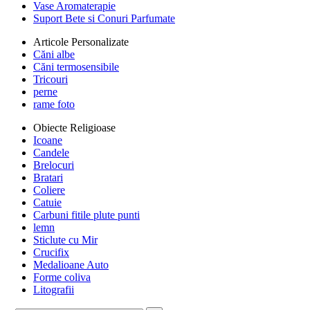
Vase Aromaterapie
Suport Bete si Conuri Parfumate
Articole Personalizate
Căni albe
Căni termosensibile
Tricouri
perne
rame foto
Obiecte Religioase
Icoane
Candele
Brelocuri
Bratari
Coliere
Catuie
Carbuni fitile plute punti
lemn
Sticlute cu Mir
Crucifix
Medalioane Auto
Forme coliva
Litografii