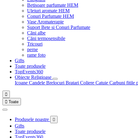
Betisoare parfumate HEM
Uleiuri aromate HEM
Conuri Parfumate HEM
Vase Aromaterapie
Suport Bete si Conuri Parfumate
Căni albe
Căni termosensibile
Tricouri
perne
rame foto
Gifts
Toate produsele
TopEvents360
Obiecte Religioase
Icoane
Candele
Brelocuri
Bratari
Coliere
Catuie
Carbuni fitile 


Toate
Produsele noastre

Gifts
Toate produsele
TopEvents360