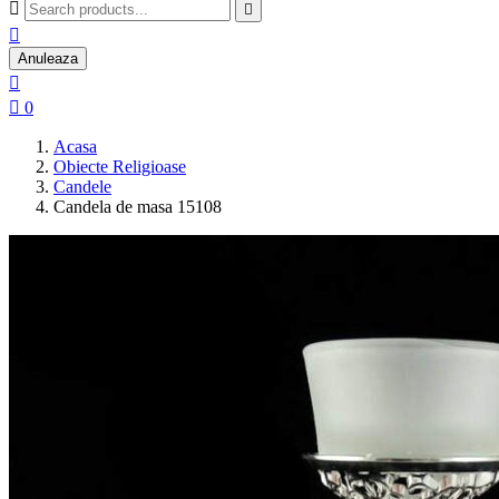



Anuleaza


0
Acasa
Obiecte Religioase
Candele
Candela de masa 15108