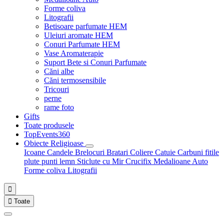
Forme coliva
Litografii
Betisoare parfumate HEM
Uleiuri aromate HEM
Conuri Parfumate HEM
Vase Aromaterapie
Suport Bete si Conuri Parfumate
Căni albe
Căni termosensibile
Tricouri
perne
rame foto
Gifts
Toate produsele
TopEvents360
Obiecte Religioase
Icoane
Candele
Brelocuri
Bratari
Coliere
Catuie
Carbuni fitile
plute punti
lemn
Sticlute cu Mir
Crucifix
Medalioane Auto
Forme coliva
Litografii


Toate