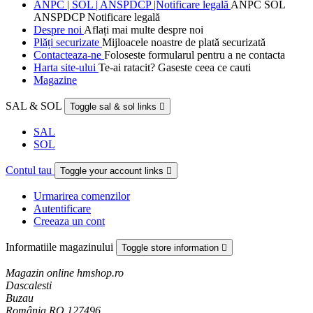
ANPC | SOL | ANSPDCP |Notificare legală
ANPC SOL
ANSPDCP Notificare legală
Despre noi
Aflați mai multe despre noi
Plăți securizate
Mijloacele noastre de plată securizată
Contacteaza-ne
Foloseste formularul pentru a ne contacta
Harta site-ului
Te-ai ratacit? Gaseste ceea ce cauti
Magazine
SAL & SOL
Toggle sal & sol links

SAL
SOL
Contul tau
Toggle your account links

Urmarirea comenzilor
Autentificare
Creeaza un cont
Informatiile magazinului
Toggle store information

Magazin online hmshop.ro
Dascalesti
Buzau
România RO 127496