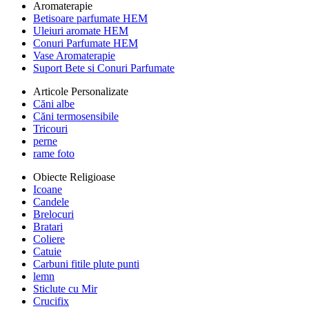
Aromaterapie
Betisoare parfumate HEM
Uleiuri aromate HEM
Conuri Parfumate HEM
Vase Aromaterapie
Suport Bete si Conuri Parfumate
Articole Personalizate
Căni albe
Căni termosensibile
Tricouri
perne
rame foto
Obiecte Religioase
Icoane
Candele
Brelocuri
Bratari
Coliere
Catuie
Carbuni fitile plute punti
lemn
Sticlute cu Mir
Crucifix