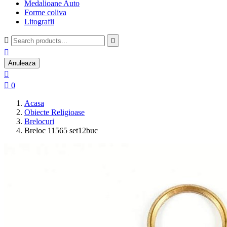
Medalioane Auto
Forme coliva
Litografii



Anuleaza


0
Acasa
Obiecte Religioase
Brelocuri
Breloc 11565 set12buc