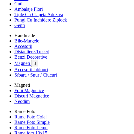
Cutii
Ambalaje Flori
Tiple Cu Clapeta Adeziva
Pungi Cu Inchidere Ziplock
Genti
Handmade
Bile-Margele
Accesorii
Distantiere-Treceri
Benzi Decorative
Magneti

Accesorii tablouri
Sfoara / Snur / Ciucuri
Magneti
Folii Magnetice
Discuri Magnetice
Neodim
Rame Foto
Rame Foto Colaj
Rame Foto Simple
Rame Foto Lemn
Rame foto 10x15