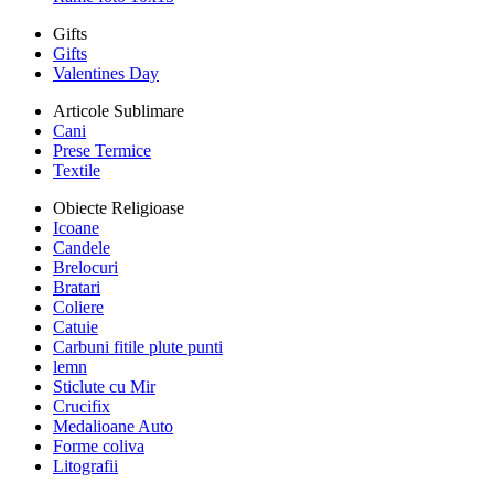
Gifts
Gifts
Valentines Day
Articole Sublimare
Cani
Prese Termice
Textile
Obiecte Religioase
Icoane
Candele
Brelocuri
Bratari
Coliere
Catuie
Carbuni fitile plute punti
lemn
Sticlute cu Mir
Crucifix
Medalioane Auto
Forme coliva
Litografii