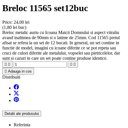
Breloc 11565 set12buc
Price:
24,00 lei
(1,80 lei buc)
Breloc metalic auriu cu Icoana Maicii Domnului si aspect vitraliu
avand inaltimea de 90mm si o latime de 25mm. Cod 11565 pretul
afisat se refera la un set de 12 bucati. In general, un set contine in
functie de model, imagini cu icoane diferite ce se pot repeta sau
cruci de culori diferite ale metalului, vopselei sau pietricelelor, dar
sunt si cazuri in care un set poate contine produse identice.





Adauga in cos
Distribuiti
Detalii ale produsului
Referinta