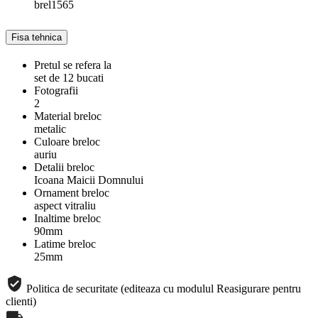
brel1565
Fisa tehnica
Pretul se refera la
set de 12 bucati
Fotografii
2
Material breloc
metalic
Culoare breloc
auriu
Detalii breloc
Icoana Maicii Domnului
Ornament breloc
aspect vitraliu
Inaltime breloc
90mm
Latime breloc
25mm
Politica de securitate (editeaza cu modulul Reasigurare pentru
clienti)