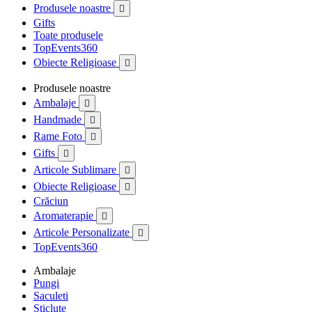
Produsele noastre

Gifts
Toate produsele
TopEvents360
Obiecte Religioase

Produsele noastre
Ambalaje

Handmade

Rame Foto

Gifts

Articole Sublimare

Obiecte Religioase

Crăciun
Aromaterapie

Articole Personalizate

TopEvents360
Ambalaje
Pungi
Saculeti
Sticlute