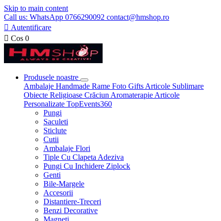
Skip to main content
Call us: WhatsApp 0766290092 contact@hmshop.ro

Autentificare

Cos
0
Produsele noastre
Ambalaje
Handmade
Rame Foto
Gifts
Articole Sublimare
Obiecte Religioase
Crăciun
Aromaterapie
Articole
Personalizate
TopEvents360
Pungi
Saculeti
Sticlute
Cutii
Ambalaje Flori
Tiple Cu Clapeta Adeziva
Pungi Cu Inchidere Ziplock
Genti
Bile-Margele
Accesorii
Distantiere-Treceri
Benzi Decorative
Magneti