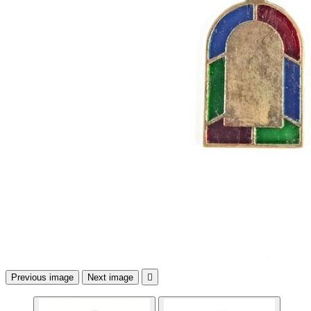
Previous image
Next image
