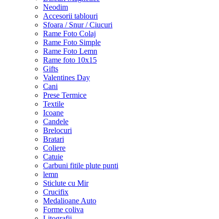
Neodim
Accesorii tablouri
Sfoara / Snur / Ciucuri
Rame Foto Colaj
Rame Foto Simple
Rame Foto Lemn
Rame foto 10x15
Gifts
Valentines Day
Cani
Prese Termice
Textile
Icoane
Candele
Brelocuri
Bratari
Coliere
Catuie
Carbuni fitile plute punti
lemn
Sticlute cu Mir
Crucifix
Medalioane Auto
Forme coliva
Litografii