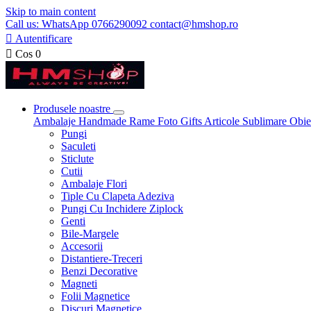
Skip to main content
Call us: WhatsApp 0766290092 contact@hmshop.ro

Autentificare

Cos
0
Produsele noastre
Ambalaje
Handmade
Rame Foto
Gifts
Articole Sublimare
Obie
Pungi
Saculeti
Sticlute
Cutii
Ambalaje Flori
Tiple Cu Clapeta Adeziva
Pungi Cu Inchidere Ziplock
Genti
Bile-Margele
Accesorii
Distantiere-Treceri
Benzi Decorative
Magneti
Folii Magnetice
Discuri Magnetice