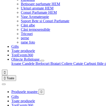
Betisoare parfumate HEM
Uleiuri aromate HEM
Conuri Parfumate HEM
Vase Aromaterapie
Suport Bete si Conuri Parfumate
Căni albe
Căni termosensibile
Tricouri
perne
rame foto
Gifts
Toate produsele
TopEvents360
Obiecte Religioase
Icoane
Candele
Brelocuri
Bratari
Coliere
Catuie
Carbuni fitile 


Toate
Produsele noastre

Gifts
Toate produsele
TopEvents360