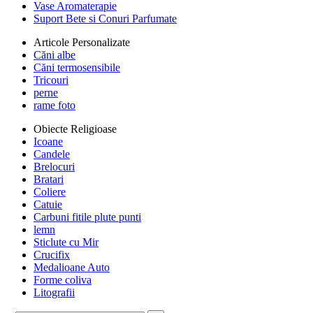
Vase Aromaterapie
Suport Bete si Conuri Parfumate
Articole Personalizate
Căni albe
Căni termosensibile
Tricouri
perne
rame foto
Obiecte Religioase
Icoane
Candele
Brelocuri
Bratari
Coliere
Catuie
Carbuni fitile plute punti
lemn
Sticlute cu Mir
Crucifix
Medalioane Auto
Forme coliva
Litografii