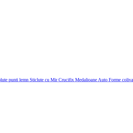
plute punti
lemn
Sticlute cu Mir
Crucifix
Medalioane Auto
Forme coliv