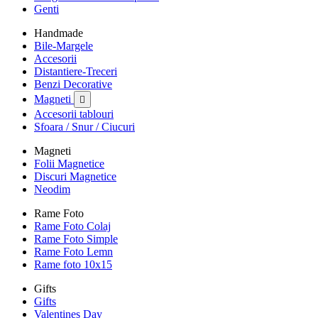
Genti
Handmade
Bile-Margele
Accesorii
Distantiere-Treceri
Benzi Decorative
Magneti

Accesorii tablouri
Sfoara / Snur / Ciucuri
Magneti
Folii Magnetice
Discuri Magnetice
Neodim
Rame Foto
Rame Foto Colaj
Rame Foto Simple
Rame Foto Lemn
Rame foto 10x15
Gifts
Gifts
Valentines Day