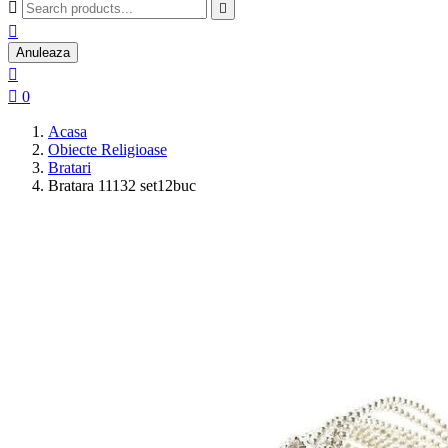



Anuleaza


0
Acasa
Obiecte Religioase
Bratari
Bratara 11132 set12buc