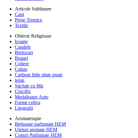
Articole Sublimare
Cani
Prese Termice
Textile
Obiecte Religioase
Icoane
Candele
Brelocuri
Bratari
Coliere
Catuie
Carbuni fitile plute punti
lemn
Sticlute cu Mir
Crucifix
Medalioane Auto
Forme coliva
Litografii
Aromaterapie
Betisoare parfumate HEM
Uleiuri aromate HEM
Conuri Parfumate HEM