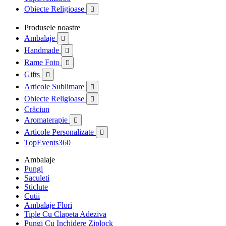
Obiecte Religioase

Produsele noastre
Ambalaje

Handmade

Rame Foto

Gifts

Articole Sublimare

Obiecte Religioase

Crăciun
Aromaterapie

Articole Personalizate

TopEvents360
Ambalaje
Pungi
Saculeti
Sticlute
Cutii
Ambalaje Flori
Tiple Cu Clapeta Adeziva
Pungi Cu Inchidere Ziplock