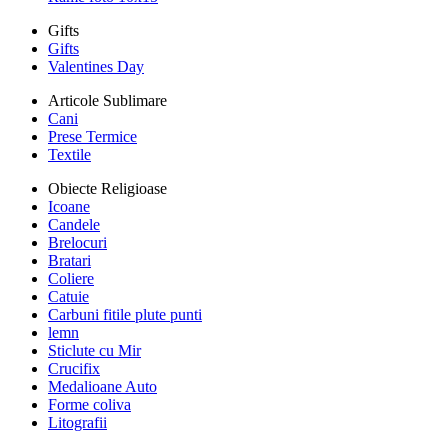
Gifts
Gifts
Valentines Day
Articole Sublimare
Cani
Prese Termice
Textile
Obiecte Religioase
Icoane
Candele
Brelocuri
Bratari
Coliere
Catuie
Carbuni fitile plute punti
lemn
Sticlute cu Mir
Crucifix
Medalioane Auto
Forme coliva
Litografii