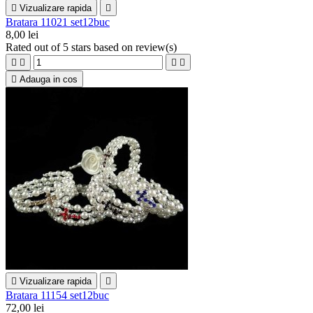

Vizualizare rapida

Bratara 11021 set12buc
8,00 lei
Rated
out of 5 stars based on
review(s)





Adauga in cos

Vizualizare rapida

Bratara 11154 set12buc
72,00 lei