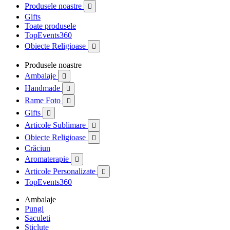
Produsele noastre

Gifts
Toate produsele
TopEvents360
Obiecte Religioase

Produsele noastre
Ambalaje

Handmade

Rame Foto

Gifts

Articole Sublimare

Obiecte Religioase

Crăciun
Aromaterapie

Articole Personalizate

TopEvents360
Ambalaje
Pungi
Saculeti
Sticlute