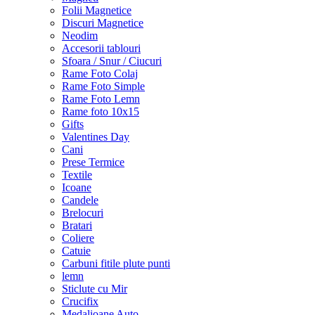
Folii Magnetice
Discuri Magnetice
Neodim
Accesorii tablouri
Sfoara / Snur / Ciucuri
Rame Foto Colaj
Rame Foto Simple
Rame Foto Lemn
Rame foto 10x15
Gifts
Valentines Day
Cani
Prese Termice
Textile
Icoane
Candele
Brelocuri
Bratari
Coliere
Catuie
Carbuni fitile plute punti
lemn
Sticlute cu Mir
Crucifix
Medalioane Auto