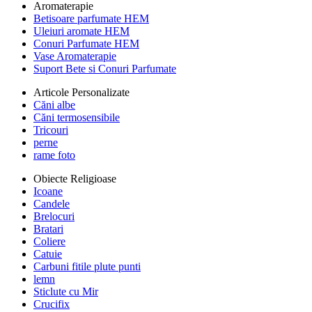
Aromaterapie
Betisoare parfumate HEM
Uleiuri aromate HEM
Conuri Parfumate HEM
Vase Aromaterapie
Suport Bete si Conuri Parfumate
Articole Personalizate
Căni albe
Căni termosensibile
Tricouri
perne
rame foto
Obiecte Religioase
Icoane
Candele
Brelocuri
Bratari
Coliere
Catuie
Carbuni fitile plute punti
lemn
Sticlute cu Mir
Crucifix