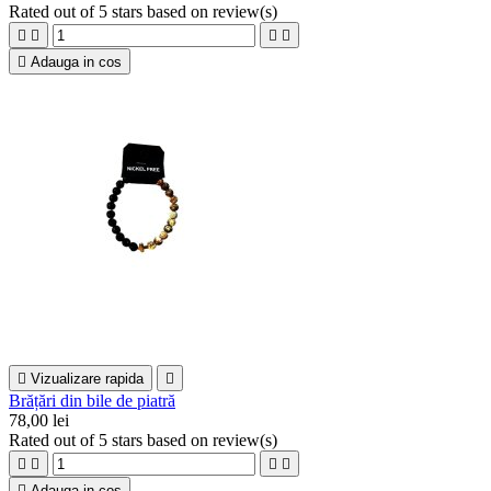
Rated
out of 5 stars based on
review(s)





Adauga in cos

Vizualizare rapida

Brățări din bile de piatră
78,00 lei
Rated
out of 5 stars based on
review(s)





Adauga in cos