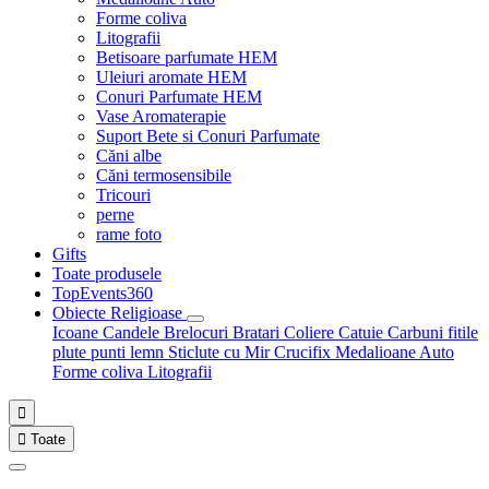
Forme coliva
Litografii
Betisoare parfumate HEM
Uleiuri aromate HEM
Conuri Parfumate HEM
Vase Aromaterapie
Suport Bete si Conuri Parfumate
Căni albe
Căni termosensibile
Tricouri
perne
rame foto
Gifts
Toate produsele
TopEvents360
Obiecte Religioase
Icoane
Candele
Brelocuri
Bratari
Coliere
Catuie
Carbuni fitile
plute punti
lemn
Sticlute cu Mir
Crucifix
Medalioane Auto
Forme coliva
Litografii


Toate