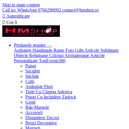
Skip to main content
Call us: WhatsApp 0766290092 contact@hmshop.ro

Autentificare

Cos
0
Produsele noastre
Ambalaje
Handmade
Rame Foto
Gifts
Articole Sublimare
Obiecte Religioase
Crăciun
Aromaterapie
Articole
Personalizate
TopEvents360
Pungi
Saculeti
Sticlute
Cutii
Ambalaje Flori
Tiple Cu Clapeta Adeziva
Pungi Cu Inchidere Ziplock
Genti
Bile-Margele
Accesorii
Distantiere-Treceri
Benzi Decorative
Magneti